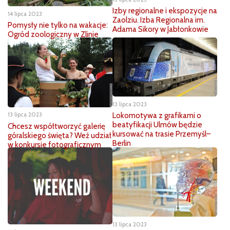
Izby regionalne i ekspozycje na
14 lipca 2023
Zaolziu. Izba Regionalna im.
Pomysły nie tylko na wakacje:
Adama Sikory w Jabłonkowie
Ogród zoologiczny w Zlinie
13 lipca 2023
Lokomotywa z grafikami o
13 lipca 2023
beatyfikacji Ulmów będzie
Chcesz współtworzyć galerię
kursować na trasie Przemyśl–
góralskiego święta? Weź udział
Berlin
w konkursie fotograficznym
13 lipca 2023