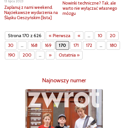
13 lipca 2023
Nowinki techniczne? Tak, ale
Zaplanuj z nami weekend.
warto nie wyłączać własnego
Najciekawsze wydarzenia na
mózgu
Śląsku Cieszyńskim [lista]
Strona 170 z 626
« Pierwsza
«
...
10
20
30
...
168
169
170
171
172
...
180
190
200
...
»
Ostatnia »
Najnowszy numer