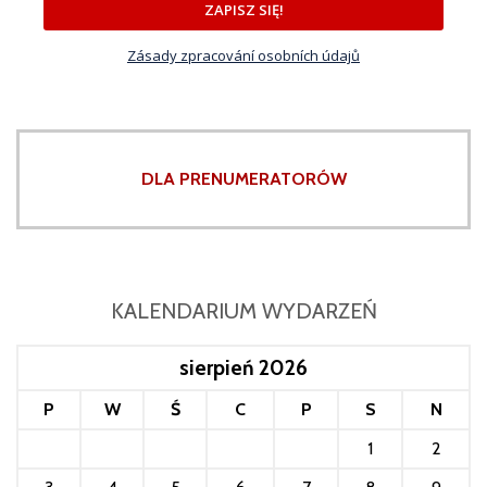
ZAPISZ SIĘ!
Zásady zpracování osobních údajů
DLA PRENUMERATORÓW
KALENDARIUM WYDARZEŃ
sierpień 2026
P
W
Ś
C
P
S
N
1
2