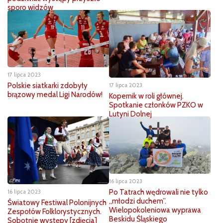
sporo widzów
17 lipca 2023
Polskie siatkarki zdobyły
17 lipca 2023
brązowy medal Ligi Narodów!
Kopernik w roli głównej.
Spotkanie członków PZKO w
Lutyni Dolnej
16 lipca 2023
Po Tatrach wędrowali nie tylko
16 lipca 2023
„młodzi duchem”.
Światowy Festiwal Polonijnych
Wielopokoleniowa wyprawa
Zespołów Folklorystycznych.
Beskidu Śląskiego
Sobotnie występy [zdjęcia]