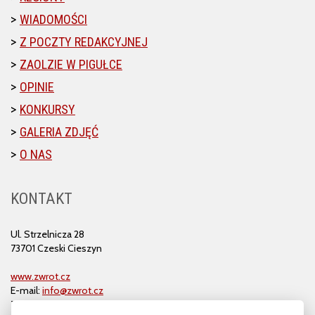
WIADOMOŚCI
Z POCZTY REDAKCYJNEJ
ZAOLZIE W PIGUŁCE
OPINIE
KONKURSY
GALERIA ZDJĘĆ
O NAS
KONTAKT
Ul. Strzelnicza 28
73701 Czeski Cieszyn
www.zwrot.cz
E-mail:
info@zwrot.cz
Tel. i faks: 558 711 582