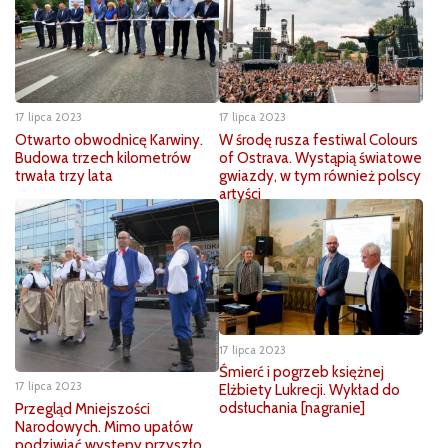
17 lipca 2023
17 lipca 2023
Otwarto obwodnicę Karwiny.
W środę rusza festiwal Colours
Budowa trzech kilometrów
of Ostrava. Wystąpią światowe
trwała trzy lata
gwiazdy, w tym również polscy
artyści
17 lipca 2023
Śmierć i pogrzeb księżnej
17 lipca 2023
Elżbiety Lukrecji. Wykład do
odsłuchania [nagranie]
Przegląd Mniejszości
Narodowych. Mimo upałów
podziwiać występy przyszło