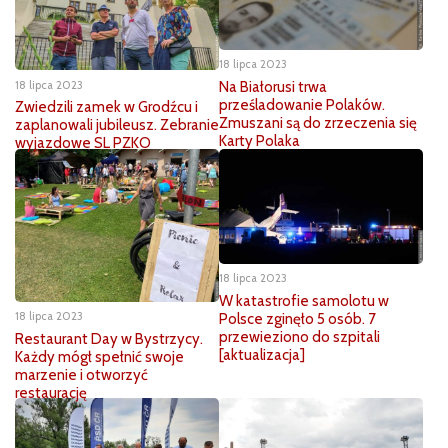
18 lipca 2023
18 lipca 2023
Na Białorusi trwa
prześladowanie Polaków.
Zwiedzili zamek w Grodźcu i
Zmuszani są do zrzeczenia się
zaplanowali jubileusz. Zebranie
Karty Polaka
wyjazdowe SL PZKO
18 lipca 2023
W katastrofie samolotu w
18 lipca 2023
Polsce zginęło 5 osób. 7
przewieziono do szpitali
Restaurant Day w Bystrzycy.
[aktualizacja]
Każdy mógł spełnić swoje
marzenie i otworzyć
restaurację