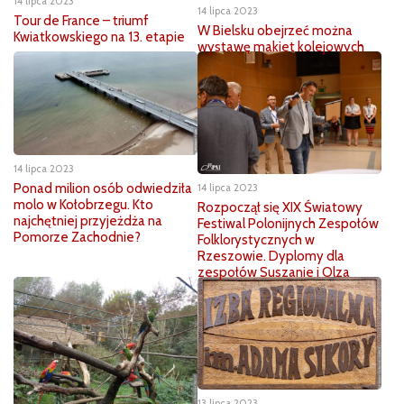
14 lipca 2023
14 lipca 2023
Tour de France – triumf
W Bielsku obejrzeć można
Kwiatkowskiego na 13. etapie
wystawę makiet kolejowych
14 lipca 2023
Ponad milion osób odwiedziła
14 lipca 2023
molo w Kołobrzegu. Kto
Rozpoczął się XIX Światowy
najchętniej przyjeżdża na
Festiwal Polonijnych Zespołów
Pomorze Zachodnie?
Folklorystycznych w
Rzeszowie. Dyplomy dla
zespołów Suszanie i Olza
13 lipca 2023