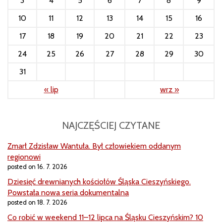
3
4
5
6
7
8
9
10
11
12
13
14
15
16
17
18
19
20
21
22
23
24
25
26
27
28
29
30
31
« lip
wrz »
NAJCZĘŚCIEJ CZYTANE
Zmarł Zdzisław Wantuła. Był człowiekiem oddanym
regionowi
posted on 16. 7. 2026
Dziesięć drewnianych kościołów Śląska Cieszyńskiego.
Powstała nowa seria dokumentalna
posted on 18. 7. 2026
Co robić w weekend 11–12 lipca na Śląsku Cieszyńskim? 10