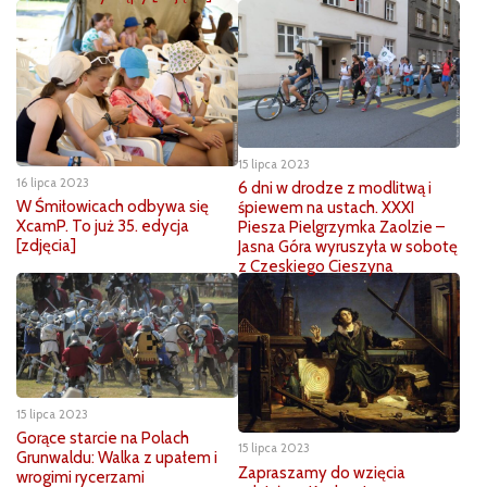
15 lipca 2023
16 lipca 2023
6 dni w drodze z modlitwą i
W Śmiłowicach odbywa się
śpiewem na ustach. XXXI
XcamP. To już 35. edycja
Piesza Pielgrzymka Zaolzie –
[zdjęcia]
Jasna Góra wyruszyła w sobotę
z Czeskiego Cieszyna
15 lipca 2023
Gorące starcie na Polach
15 lipca 2023
Grunwaldu: Walka z upałem i
Zapraszamy do wzięcia
wrogimi rycerzami