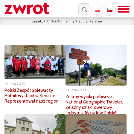
piątek, 7. 8. 2026
imieniny
Klaudia, Kajetan
18 lipca 2023
Polski Zespół Śpiewaczy
18 lipca 2023
Hutnik wystąpił w Senacie.
Znamy wyniki plebiscytu
Reprezentował nasz region
National Geographic Traveler.
Żelazny szlak rowerowy
jednym z 16 cudów Polski!