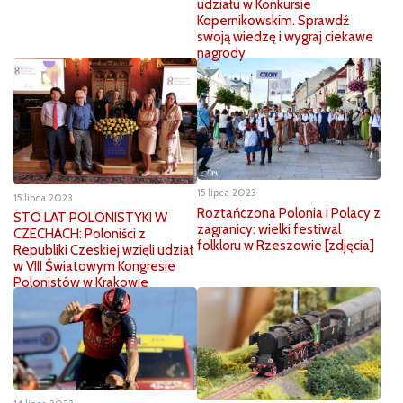
udziału w Konkursie
Kopernikowskim. Sprawdź
swoją wiedzę i wygraj ciekawe
nagrody
15 lipca 2023
15 lipca 2023
Roztańczona Polonia i Polacy z
STO LAT POLONISTYKI W
zagranicy: wielki festiwal
CZECHACH: Poloniści z
folkloru w Rzeszowie [zdjęcia]
Republiki Czeskiej wzięli udział
w VIII Światowym Kongresie
Polonistów w Krakowie