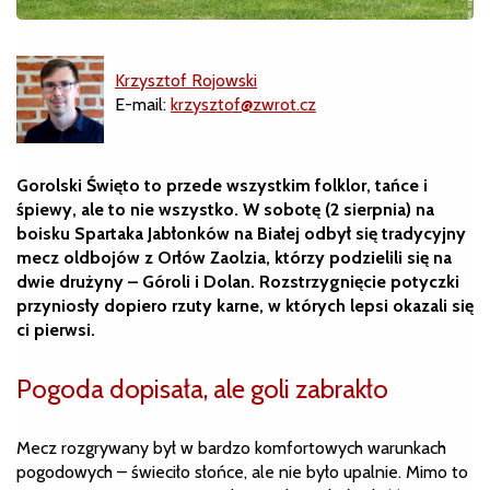
Krzysztof Rojowski
E-mail:
krzysztof@zwrot.cz
Gorolski Święto to przede wszystkim folklor, tańce i
śpiewy, ale to nie wszystko. W sobotę (2 sierpnia) na
boisku Spartaka Jabłonków na Białej odbył się tradycyjny
mecz oldbojów z Orłów Zaolzia, którzy podzielili się na
dwie drużyny – Góroli i Dolan. Rozstrzygnięcie potyczki
przyniosły dopiero rzuty karne, w których lepsi okazali się
ci pierwsi.
Pogoda dopisała, ale goli zabrakło
Mecz rozgrywany był w bardzo komfortowych warunkach
pogodowych – świeciło słońce, ale nie było upalnie. Mimo to