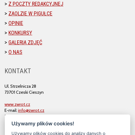
Z POCZTY REDAKCYJNEJ
ZAOLZIE W PIGUŁCE
OPINIE
KONKURSY
GALERIA ZDJĘĆ
O NAS
KONTAKT
Ul. Strzelnicza 28
73701 Czeski Cieszyn
www.zwrot.cz
E-mail:
info@zwrot.cz
Tel. i faks: 558 711 582
Używamy plików cookies!
Używamy plików cookies do analizy danych o