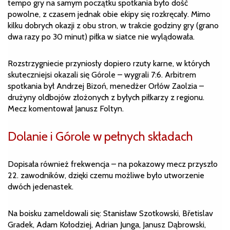
tempo gry na samym początku spotkania było dość
powolne, z czasem jednak obie ekipy się rozkręcały. Mimo
kilku dobrych okazji z obu stron, w trakcie godziny gry (grano
dwa razy po 30 minut) piłka w siatce nie wylądowała.
Rozstrzygniecie przyniosły dopiero rzuty karne, w których
skuteczniejsi okazali się Górole – wygrali 7:6. Arbitrem
spotkania był Andrzej Bizoń, menedżer Orłów Zaolzia –
drużyny oldbojów złożonych z byłych piłkarzy z regionu.
Mecz komentował Janusz Foltyn.
Dolanie i Górole w pełnych składach
Dopisała również frekwencja – na pokazowy mecz przyszło
22. zawodników, dzięki czemu możliwe było utworzenie
dwóch jedenastek.
Na boisku zameldowali się: Stanisław Szotkowski, Břetislav
Gradek, Adam Kołodziej, Adrian Junga, Janusz Dąbrowski,