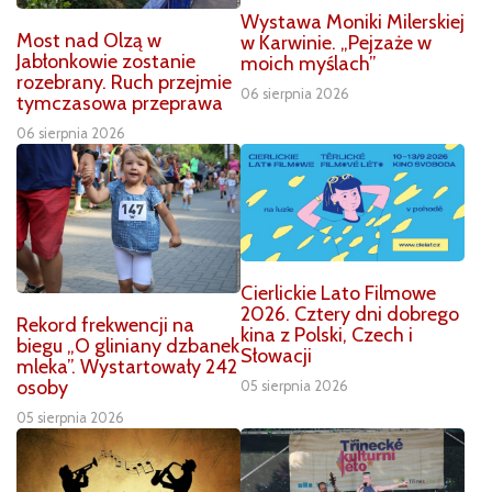
Wystawa Moniki Milerskiej
Most nad Olzą w
w Karwinie. „Pejzaże w
Jabłonkowie zostanie
moich myślach”
rozebrany. Ruch przejmie
06 sierpnia 2026
tymczasowa przeprawa
06 sierpnia 2026
Cierlickie Lato Filmowe
2026. Cztery dni dobrego
Rekord frekwencji na
kina z Polski, Czech i
biegu „O gliniany dzbanek
Słowacji
mleka”. Wystartowały 242
osoby
05 sierpnia 2026
05 sierpnia 2026