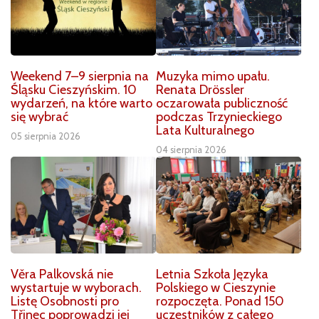
Weekend 7–9 sierpnia na
Muzyka mimo upału.
Śląsku Cieszyńskim. 10
Renata Drössler
wydarzeń, na które warto
oczarowała publiczność
się wybrać
podczas Trzynieckiego
Lata Kulturalnego
05 sierpnia 2026
04 sierpnia 2026
Věra Palkovská nie
Letnia Szkoła Języka
wystartuje w wyborach.
Polskiego w Cieszynie
Listę Osobnosti pro
rozpoczęta. Ponad 150
Třinec poprowadzi jej
uczestników z całego