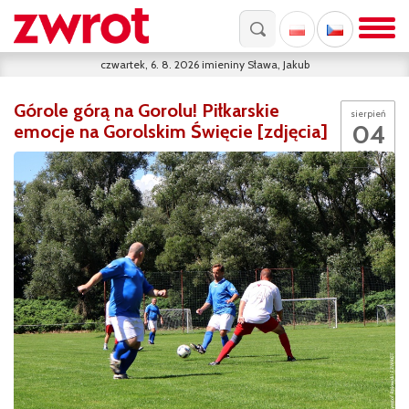
czwartek, 6. 8. 2026
imieniny
Sława, Jakub
Górole górą na Gorolu! Piłkarskie
sierpień
04
emocje na Gorolskim Święcie [zdjęcia]
2025