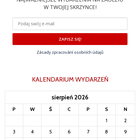
W TWOJEJ SKRZYNCE!
ZAPISZ SIĘ!
Zásady zpracování osobních údajů
KALENDARIUM WYDARZEŃ
sierpień 2026
P
W
Ś
C
P
S
N
1
2
3
4
5
6
7
8
9