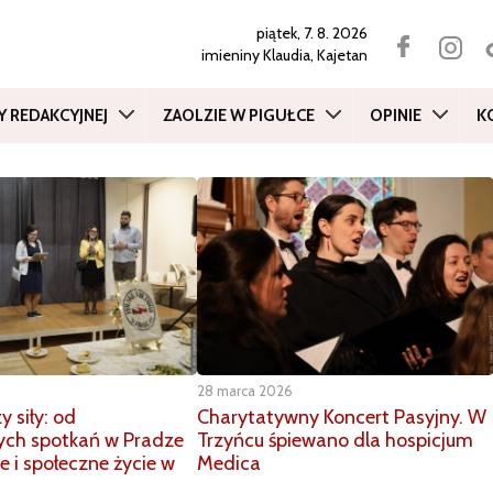
piątek, 7. 8. 2026
imieniny
Klaudia, Kajetan
Y REDAKCYJNEJ
ZAOLZIE W PIGUŁCE
OPINIE
K
28 marca 2026
y siły: od
Charytatywny Koncert Pasyjny. W
ych spotkań w Pradze
Trzyńcu śpiewano dla hospicjum
e i społeczne życie w
Medica