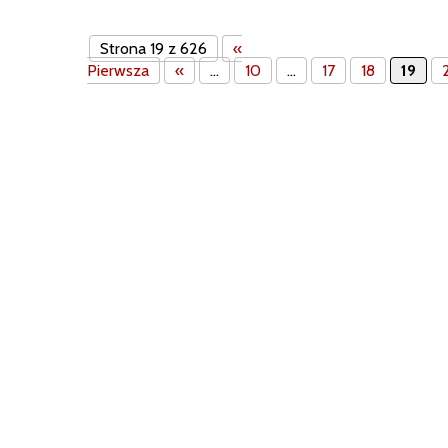
Strona 19 z 626
«
Pierwsza
«
...
10
...
17
18
19