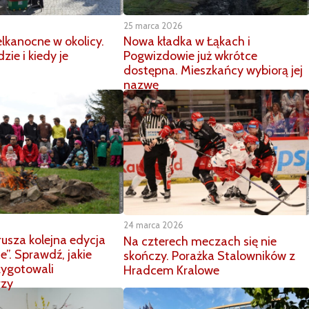
25 marca 2026
elkanocne w okolicy.
Nowa kładka w Łąkach i
zie i kiedy je
Pogwizdowie już wkrótce
dostępna. Mieszkańcy wybiorą jej
nazwę
24 marca 2026
usza kolejna edycja
Na czterech meczach się nie
e”. Sprawdź, jakie
skończy. Porażka Stalowników z
zygotowali
Hradcem Kralowe
rzy