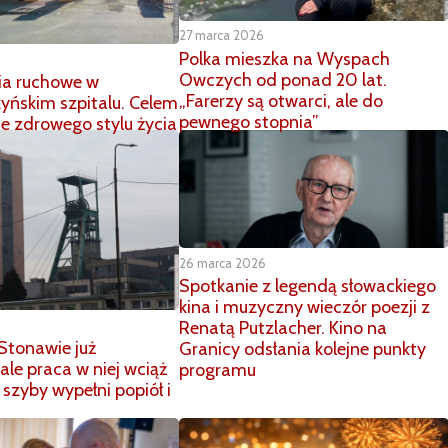
27 marca 2026
Polka mieszka na Wyspach
Owczych od ponad 20 lat.
ia ruchowe w
„Farerzy są otwarci, ale do
yńskim szpitalu. Celem
pewnego stopnia”
ie zdrowego stylu życia
26 marca 2026
Spotkanie z legendą słowackiego
kina i muzyczny wieczór poezji z
Renatą Putzlacher. Kino na
Stonawie już
Granicy odsłania kolejne punkty
ale praca w niej wciąż
programu
szyby wypełni popiół i