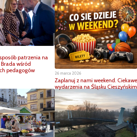
 sposób patrzenia na
a Brada wśród
ych pedagogów
26 marca 2026
Zaplanuj z nami weekend. Ciekaw
wydarzenia na Śląsku Cieszyńskim