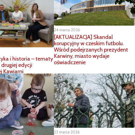
24 marca 2026
[AKTUALIZACJA] Skandal
korupcyjny w czeskim futbolu.
Wśród podejrzanych prezydent
Karwiny, miasto wydaje
zyka i historia – tematy
oświadczenie
drugiej edycji
ej Kawiarni
23 marca 2026