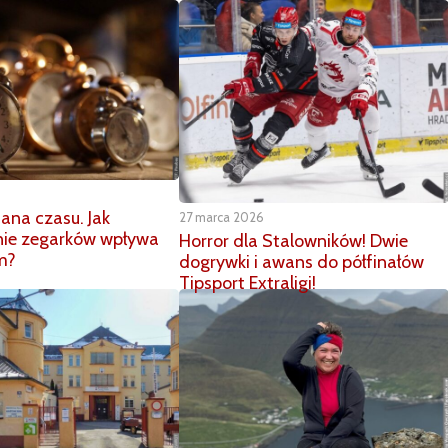
ana czasu. Jak
27 marca 2026
nie zegarków wpływa
Horror dla Stalowników! Dwie
m?
dogrywki i awans do półfinałów
Tipsport Extraligi!