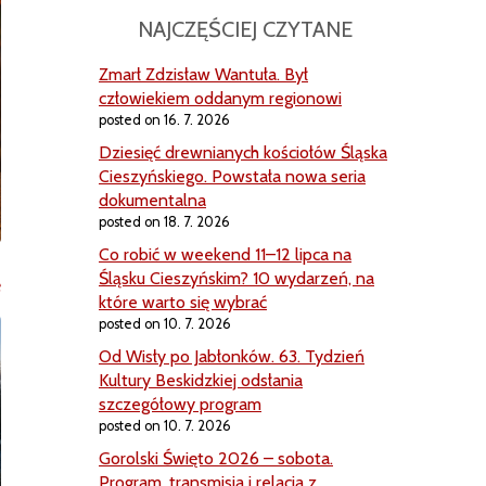
NAJCZĘŚCIEJ CZYTANE
Zmarł Zdzisław Wantuła. Był
człowiekiem oddanym regionowi
posted on 16. 7. 2026
Dziesięć drewnianych kościołów Śląska
Cieszyńskiego. Powstała nowa seria
dokumentalna
posted on 18. 7. 2026
Co robić w weekend 11–12 lipca na
Śląsku Cieszyńskim? 10 wydarzeń, na
e
które warto się wybrać
posted on 10. 7. 2026
Od Wisły po Jabłonków. 63. Tydzień
Kultury Beskidzkiej odsłania
szczegółowy program
posted on 10. 7. 2026
Gorolski Święto 2026 – sobota.
Program, transmisja i relacja z