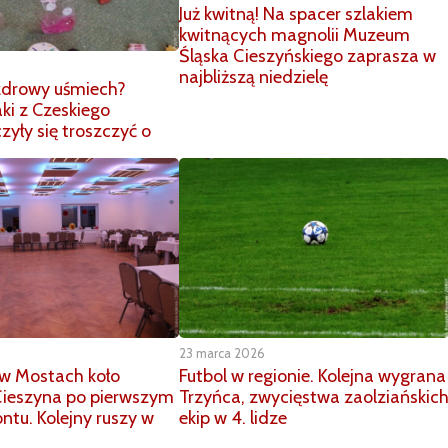
Już kwitną! Na spacer szlakiem
kwitnących magnolii Muzeum
Śląska Cieszyńskiego zaprasza w
najbliższą niedzielę
 zdrowy uśmiech?
ki z Czeskiego
zyły się troszczyć o
23 marca 2026
w Mostach koło
Futbol w regionie. Kolejna wygrana
Cieszyna po pierwszym
Trzyńca, zwycięstwa zaolziańskic
ntu. Kolejny ruszy w
ekip w 4. lidze