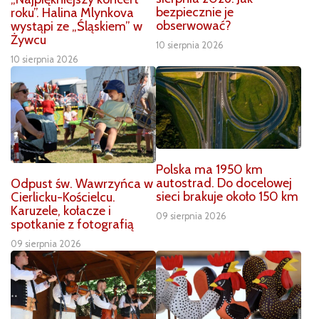
bezpiecznie je
roku”. Halina Mlynkova
obserwować?
wystąpi ze „Śląskiem” w
Żywcu
10 sierpnia 2026
10 sierpnia 2026
Polska ma 1950 km
autostrad. Do docelowej
Odpust św. Wawrzyńca w
sieci brakuje około 150 km
Cierlicku-Kościelcu.
Karuzele, kołacze i
09 sierpnia 2026
spotkanie z fotografią
09 sierpnia 2026