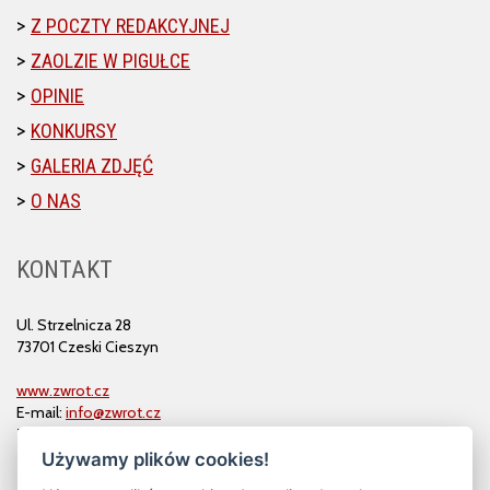
Z POCZTY REDAKCYJNEJ
ZAOLZIE W PIGUŁCE
OPINIE
KONKURSY
GALERIA ZDJĘĆ
O NAS
KONTAKT
Ul. Strzelnicza 28
73701 Czeski Cieszyn
www.zwrot.cz
E-mail:
info@zwrot.cz
Tel. i faks: 558 711 582
Używamy plików cookies!