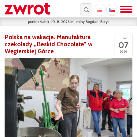
poniedziałek, 10. 8. 2026
imieniny
Bogdan, Borys
Polska na wakacje. Manufaktura
lipiec
07
czekolady „Beskid Chocolate” w
Węgierskiej Górce
2026