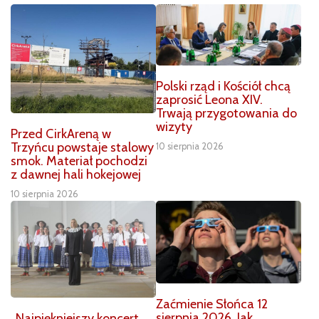
Polski rząd i Kościół chcą
zaprosić Leona XIV.
Trwają przygotowania do
wizyty
Przed CirkAreną w
Trzyńcu powstaje stalowy
10 sierpnia 2026
smok. Materiał pochodzi
z dawnej hali hokejowej
10 sierpnia 2026
Zaćmienie Słońca 12
sierpnia 2026. Jak
„Najpiękniejszy koncert