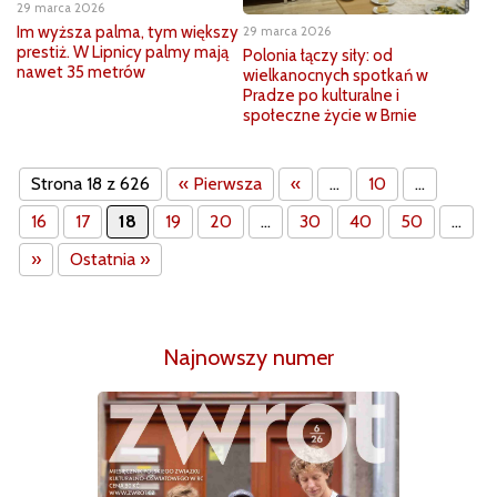
29 marca 2026
Im wyższa palma, tym większy
29 marca 2026
prestiż. W Lipnicy palmy mają
Polonia łączy siły: od
nawet 35 metrów
wielkanocnych spotkań w
Pradze po kulturalne i
społeczne życie w Brnie
Strona 18 z 626
« Pierwsza
«
...
10
...
16
17
18
19
20
...
30
40
50
...
»
Ostatnia »
Najnowszy numer