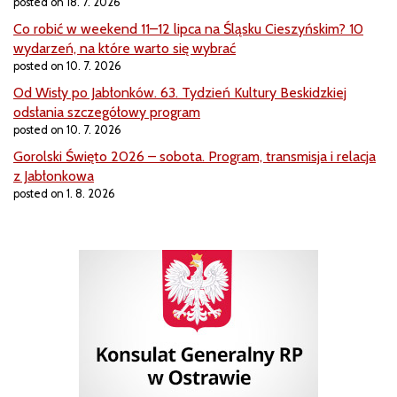
posted on 18. 7. 2026
Co robić w weekend 11–12 lipca na Śląsku Cieszyńskim? 10
wydarzeń, na które warto się wybrać
posted on 10. 7. 2026
Od Wisły po Jabłonków. 63. Tydzień Kultury Beskidzkiej
odsłania szczegółowy program
posted on 10. 7. 2026
Gorolski Święto 2026 – sobota. Program, transmisja i relacja
z Jabłonkowa
posted on 1. 8. 2026