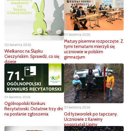
01 kwietnia 2026
Matury pisemne rozpoczęte. Z
02 kwietnia 2026
tymi tematami mierzyli się
Wielkanoc na Śląsku
uczniowie w polskim
Cieszyńskim. Sprawdź, co się
gimnazjum
dzieje
01 kwietnia 2026
Ogólnopolski Konkurs
01 kwietnia 2026
Recytatorski. Ostatnie trzy dni
Od łyżworolek po tapczany.
na posłanie zgłoszenia
Uczniowie z Karwiny
posprzątali Lipiny