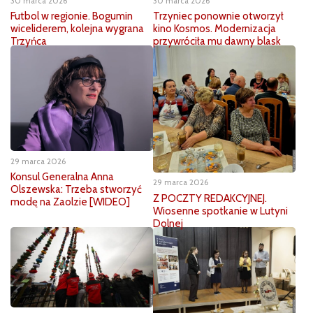
30 marca 2026
30 marca 2026
Futbol w regionie. Bogumin
Trzyniec ponownie otworzył
wiceliderem, kolejna wygrana
kino Kosmos. Modernizacja
Trzyńca
przywróciła mu dawny blask
29 marca 2026
Konsul Generalna Anna
29 marca 2026
Olszewska: Trzeba stworzyć
Z POCZTY REDAKCYJNEJ.
modę na Zaolzie [WIDEO]
Wiosenne spotkanie w Lutyni
Dolnej