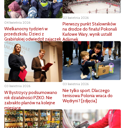
03 kwietnia 2026
04 kwietnia 2026
Pierwszy punkt Stalowników
Wielkanocny tydzień w
na drodze do finału! Pokonali
przedszkolu. Dzieci z
Karlowe Wary, wynik ustalił
Grabińskiej odwiedził zajączek
Adámek
03 kwietnia 2026
03 kwietnia 2026
Nie tylko sport. Dlaczego
W Bystrzycy podsumowano
tenisowa Polonia wraca do
rok działalności PZKO. Nie
Wędryni? [zdjęcia]
zabrakło planów na kolejne
miesiące