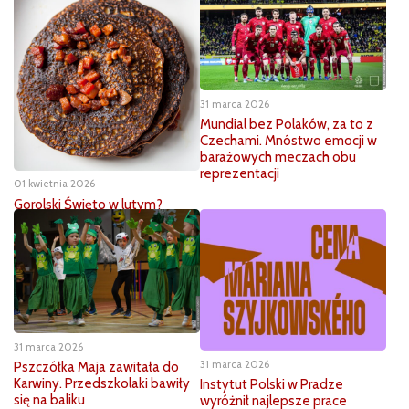
31 marca 2026
Mundial bez Polaków, za to z
Czechami. Mnóstwo emocji w
barażowych meczach obu
reprezentacji
01 kwietnia 2026
Gorolski Święto w lutym?
31 marca 2026
31 marca 2026
Pszczółka Maja zawitała do
Karwiny. Przedszkolaki bawiły
Instytut Polski w Pradze
się na baliku
wyróżnił najlepsze prace