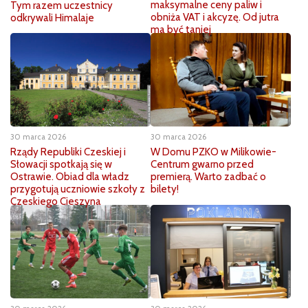
maksymalne ceny paliw i
Tym razem uczestnicy
obniża VAT i akcyzę. Od jutra
odkrywali Himalaje
ma być taniej
30 marca 2026
30 marca 2026
Rządy Republiki Czeskiej i
W Domu PZKO w Milikowie-
Słowacji spotkają się w
Centrum gwarno przed
Ostrawie. Obiad dla władz
premierą. Warto zadbać o
przygotują uczniowie szkoły z
bilety!
Czeskiego Cieszyna