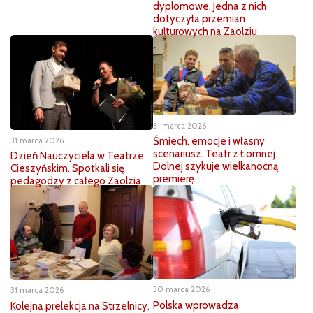
dyplomowe. Jedna z nich
dotyczyła przemian
kulturowych na Zaolziu
31 marca 2026
Śmiech, emocje i własny
31 marca 2026
scenariusz. Teatr z Łomnej
Dzień Nauczyciela w Teatrze
Dolnej szykuje wielkanocną
Cieszyńskim. Spotkali się
premierę
pedagodzy z całego Zaolzia
30 marca 2026
31 marca 2026
Polska wprowadza
Kolejna prelekcja na Strzelnicy.