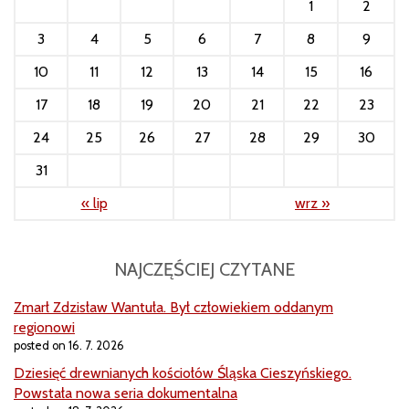
1
2
3
4
5
6
7
8
9
10
11
12
13
14
15
16
17
18
19
20
21
22
23
24
25
26
27
28
29
30
31
« lip
wrz »
NAJCZĘŚCIEJ CZYTANE
Zmarł Zdzisław Wantuła. Był człowiekiem oddanym
regionowi
posted on 16. 7. 2026
Dziesięć drewnianych kościołów Śląska Cieszyńskiego.
Powstała nowa seria dokumentalna