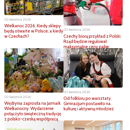
02 kwietnia 2026
Wielkanoc 2026. Kiedy sklepy
02 kwietnia 2026
będą otwarte w Polsce, a kiedy
Czechy biorą przykład z Polski.
w Czechach?
Rząd będzie regulował
maksymalne ceny paliw
02 kwietnia 2026
02 kwietnia 2026
Od folkloru po warsztaty.
Wędrynia zaprosiła na Jarmark
Gimnazjum postawiło na
Wielkanocny. Wydarzenie
kulturę i aktywną młodzież
połączyło świąteczną tradycję
z polsko-czeską współpracą