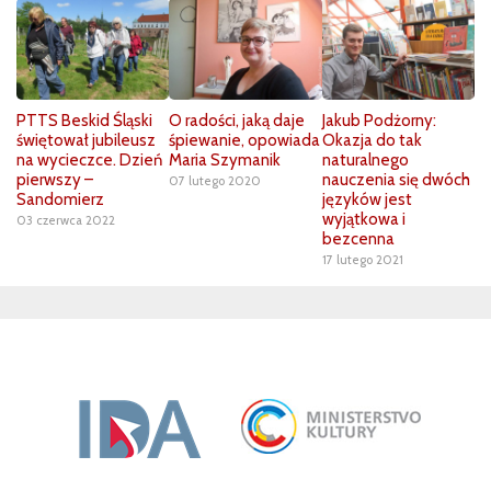
PTTS Beskid Śląski
O radości, jaką daje
Jakub Podżorny:
świętował jubileusz
śpiewanie, opowiada
Okazja do tak
na wycieczce. Dzień
Maria Szymanik
naturalnego
pierwszy –
nauczenia się dwóch
07 lutego 2020
Sandomierz
języków jest
wyjątkowa i
03 czerwca 2022
bezcenna
17 lutego 2021