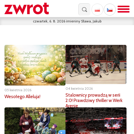
czwartek, 6. 8. 2026
imieniny
Sława, Jakub
04 kwietnia 2026
05 kwietnia 2026
Stalownicy prowadzą w serii
Wesołego Alleluja!
2:0! Prawdziwy thriller w Werk
Arenie