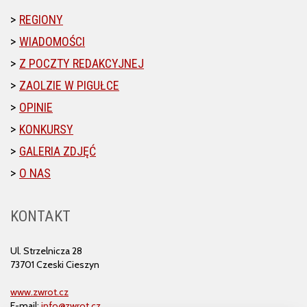
REGIONY
WIADOMOŚCI
Z POCZTY REDAKCYJNEJ
ZAOLZIE W PIGUŁCE
OPINIE
KONKURSY
GALERIA ZDJĘĆ
O NAS
KONTAKT
Ul. Strzelnicza 28
73701 Czeski Cieszyn
www.zwrot.cz
E-mail:
info@zwrot.cz