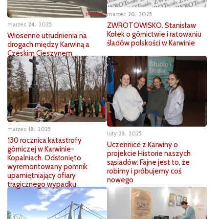
marzec
20
2025
ZWROTOWISKO. Stanisław
marzec
24
2025
Kołek o górnictwie i ratowaniu
Wiosenne utrudnienia na
śladów polskości w Karwinie
drogach między Karwiną a
Czeskim Cieszynem
marzec
18
2025
luty
23
2025
130 rocznica katastrofy
Uczennice z Karwiny o
górniczej w Karwinie-
projekcie Historie naszych
Kopalniach. Odsłonięto
sąsiadów: Fajne jest to, że
wyremontowany pomnik
robimy i próbujemy coś
upamiętniający ofiary
nowego
tragicznego wypadku