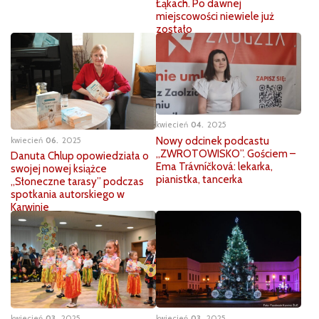
Łąkach. Po dawnej
miejscowości niewiele już
zostało
kwiecień
04
2025
Nowy odcinek podcastu
kwiecień
06
2025
„ZWROTOWISKO”. Gościem –
Danuta Chlup opowiedziała o
Ema Trávníčková: lekarka,
swojej nowej książce
pianistka, tancerka
„Słoneczne tarasy” podczas
spotkania autorskiego w
Karwinie
kwiecień
03
2025
kwiecień
03
2025