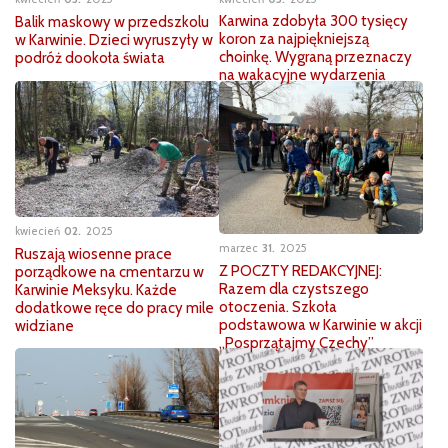
Karwina zdobyła 300 tysięcy
Balik maskowy w przedszkolu
koron za najpiękniejszą
w Karwinie. Dzieci wyruszyły w
choinkę. Wygraną przeznaczy
podróż dookoła świata
na wakacyjne wydarzenia
kwiecień
02
2025
marzec
31
2025
Ruszają wiosenne prace
Z POCZTY REDAKCYJNEJ:
porządkowe na cmentarzu w
Razem dla czystszego
Karwinie Meksyku. Każde
otoczenia. Szkoła
dodatkowe ręce do pracy mile
podstawowa w Karwinie w akcji
widziane
„Posprzątajmy Czechy”