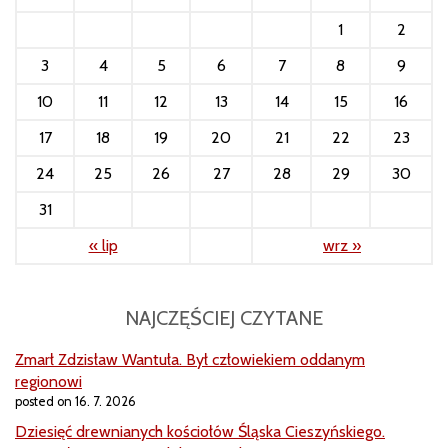
1
2
3
4
5
6
7
8
9
10
11
12
13
14
15
16
17
18
19
20
21
22
23
24
25
26
27
28
29
30
31
« lip
wrz »
NAJCZĘŚCIEJ CZYTANE
Zmarł Zdzisław Wantuła. Był człowiekiem oddanym
regionowi
posted on 16. 7. 2026
Dziesięć drewnianych kościołów Śląska Cieszyńskiego.