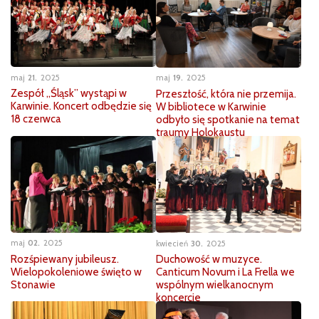
maj
21
2025
maj
19
2025
Zespół „Śląsk” wystąpi w
Przeszłość, która nie przemija.
Karwinie. Koncert odbędzie się
W bibliotece w Karwinie
18 czerwca
odbyło się spotkanie na temat
traumy Holokaustu
maj
02
2025
kwiecień
30
2025
Rozśpiewany jubileusz.
Duchowość w muzyce.
Wielopokoleniowe święto w
Canticum Novum i La Frella we
Stonawie
wspólnym wielkanocnym
koncercie