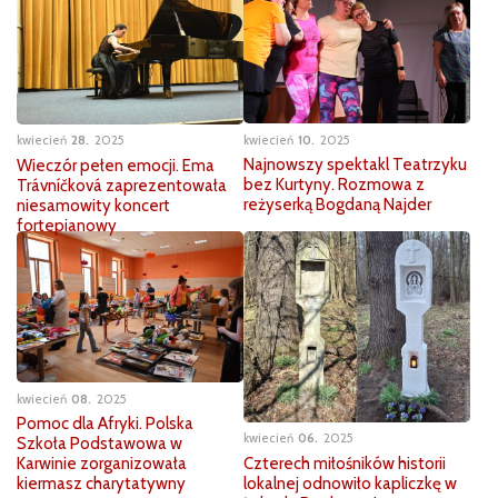
kwiecień
10
2025
kwiecień
28
2025
Najnowszy spektakl Teatrzyku
Wieczór pełen emocji. Ema
bez Kurtyny. Rozmowa z
Trávníčková zaprezentowała
reżyserką Bogdaną Najder
niesamowity koncert
fortepianowy
kwiecień
08
2025
Pomoc dla Afryki. Polska
kwiecień
06
2025
Szkoła Podstawowa w
Czterech miłośników historii
Karwinie zorganizowała
lokalnej odnowiło kapliczkę w
kiermasz charytatywny