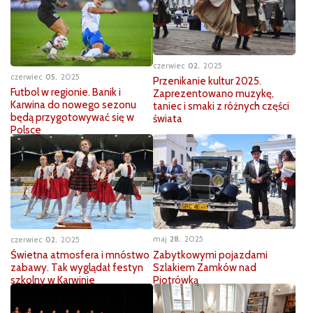
czerwiec
02
2025
czerwiec
05
2025
Przenikanie kultur 2025.
Futbol w regionie. Banik i
Zaprezentowano muzykę,
Karwina do nowego sezonu
taniec i smaki z różnych części
będą przygotowywać się w
świata
Polsce
maj
28
2025
czerwiec
02
2025
Zabytkowymi pojazdami
Świetna atmosfera i mnóstwo
Szlakiem Zamków nad
zabawy. Tak wyglądał festyn
Piotrówką
szkolny w Karwinie