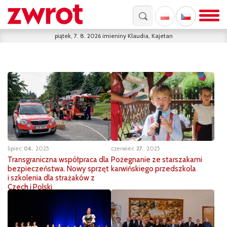
piątek, 7. 8. 2026
imieniny
Klaudia, Kajetan
lipiec
04
2025
czerwiec
27
2025
Transgraniczna współpraca dla
Pożegnanie ze starszakami
bezpieczeństwa. Nowy sprzęt
karwińskiego przedszkola
i szkolenia dla strażaków z
Czech i Polski