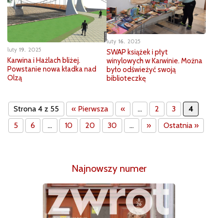
luty
16
2025
luty
19
2025
SWAP książek i płyt
Karwina i Hażlach bliżej.
winylowych w Karwinie. Można
Powstanie nowa kładka nad
było odświeżyć swoją
Olzą
biblioteczkę
Strona 4 z 55
« Pierwsza
«
...
2
3
4
5
6
...
10
20
30
...
»
Ostatnia »
Najnowszy numer