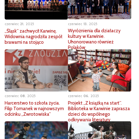
czerwiec
13
2025
czerwiec
21
2025
Wyróżnienia dla działaczy
„Śląsk” zachwycił Karwinę.
kultury w Karwinie.
Widownia nagrodziła zespół
Uhonorowano również
brawami na stojąco
Polaków
czerwiec
08
2025
czerwiec
06
2025
Harcerstwo to szkoła życia.
Projekt „Z książką na start”.
Filip Tomanek w najnowszym
Biblioteka w Karwinie zaprasza
odcinku „Zwrotowiska”
dzieci do wspólnego
odkrywania literatury