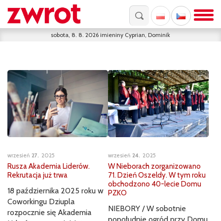
sobota, 8. 8. 2026
imieniny
Cyprian, Dominik
wrzesień
27
2025
wrzesień
24
2025
Rusza Akademia Liderów.
W Nieborach zorganizowano
Rekrutacja już trwa
71. Dzień Oszeldy. W tym roku
obchodzono 40-lecie Domu
18 października 2025 roku w
PZKO
Coworkingu Dziupla
NIEBORY / W sobotnie
rozpocznie się Akademia
popołudnie ogród przy Domu