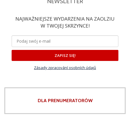
NEWSLETTER
uruchomił „konserwę” –
Uroczyste otwarcie
powiedział Maluk. –
wydarzenia zaplanowano na
Chciałbym przy tej okazji
NAJWAŻNIEJSZE WYDARZENIA NA ZAOLZIU
godz. 19:00. Wieczorem
podziękować polskiej Agencji
odbędzie się koncert
W TWOJEJ SKRZYNCE!
Bezpieczeństwa
inauguracyjny. Organizatorzy
Wewnętrznego za
już niebawem zdradzą
współpracę – dodał.
szczegóły. Debaty, zajęcia
sportowo-rekreacyjne,
ZAPISZ SIĘ!
wieczory artystyczne 18 i 19
lipca (piątek i sobota)
Zásady zpracování osobních údajů
uczestnicy wezmą udział w
debatach, panelach
dyskusyjnych, warsztatach
językowych i kulturowych,
zajęciach sportowo-
DLA PRENUMERATORÓW
rekreacyjnych oraz
wieczorach artystycznych i
seansach kina plenerowego.
Zakończenie wydarzenia
przewidziane jest na