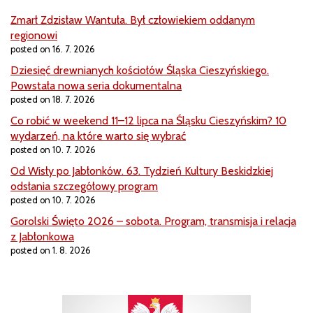
Zmarł Zdzisław Wantuła. Był człowiekiem oddanym
regionowi
posted on 16. 7. 2026
Dziesięć drewnianych kościołów Śląska Cieszyńskiego.
Powstała nowa seria dokumentalna
posted on 18. 7. 2026
Co robić w weekend 11–12 lipca na Śląsku Cieszyńskim? 10
wydarzeń, na które warto się wybrać
posted on 10. 7. 2026
Od Wisły po Jabłonków. 63. Tydzień Kultury Beskidzkiej
odsłania szczegółowy program
posted on 10. 7. 2026
Gorolski Święto 2026 – sobota. Program, transmisja i relacja
z Jabłonkowa
posted on 1. 8. 2026