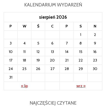
niedzielę,…
KALENDARIUM WYDARZEŃ
sierpień 2026
P
W
Ś
C
P
S
N
1
2
3
4
5
6
7
8
9
10
11
12
13
14
15
16
17
18
19
20
21
22
23
24
25
26
27
28
29
30
31
« lip
wrz »
NAJCZĘŚCIEJ CZYTANE