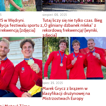
5
sierpień
05
2025
5 w Wędryni.
Tutaj liczy się nie tylko czas. Bieg
dycja festiwalu sportu z
„O gliniany dzbanek mleka” z
rekwencją [zdjęcia]
rekordową frekwencją! [wyniki,
zdjęcia]
lipiec
25
2025
Marek Grycz z brązem w
klasyfikacji drużynowej na
Mistrzostwach Europy