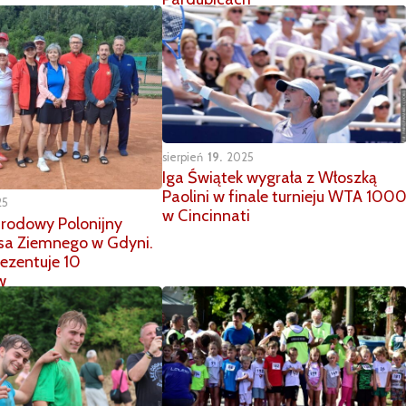
sierpień
19
2025
Iga Świątek wygrała z Włoszką
Paolini w finale turnieju WTA 100
25
w Cincinnati
rodowy Polonijny
isa Ziemnego w Gdyni.
rezentuje 10
w