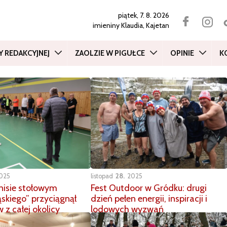
piątek, 7. 8. 2026
imieniny
Klaudia, Kajetan
Y REDAKCYJNEJ
ZAOLZIE W PIGUŁCE
OPINIE
K
025
listopad
28
2025
enisie stołowym
Fest Outdoor w Gródku: drugi
ąskiego” przyciągnął
dzień pełen energii, inspiracji i
z całej okolicy
lodowych wyzwań