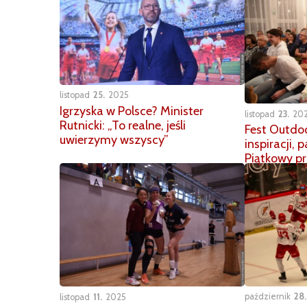
listopad
25
2025
Igrzyska w Polsce? Minister
listopad
23
20
Rutnicki: „To realne, jeśli
Fest Outdo
uwierzymy wszyscy”
inspiracji, p
Piątkowy p
październik
28
listopad
11
2025