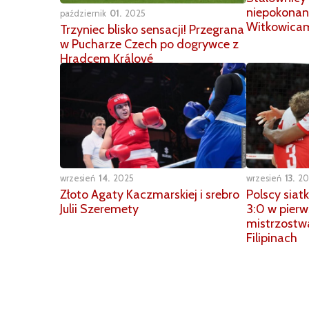
niepokonani
październik
01
2025
Witkowica
Trzyniec blisko sensacji! Przegrana
w Pucharze Czech po dogrywce z
Hradcem Králové
wrzesień
14
2025
wrzesień
13
20
Złoto Agaty Kaczmarskiej i srebro
Polscy siat
Julii Szeremety
3:0 w pier
mistrzostw
Filipinach