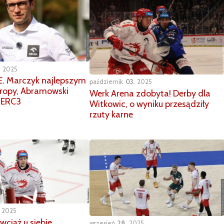
2025
. Marczyk najlepszym
październik
03
2025
uropy, Abramowski
Werk Arena zdobyta! Derby dla
 ERC3
Witkowic, o wyniku przesądziły
rzuty karne
2025
wciąż u siebie
wrzesień
28
2025