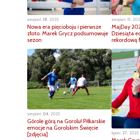
sierpień
18
2025
sierpień
11
202
Nowa era pięcioboju i pierwsze
MajDay 202
złoto. Marek Grycz podsumowuje
Dziesiąta e
sezon
rekordową f
sierpień
04
2025
Górole górą na Gorolu! Piłkarskie
emocje na Gorolskim Święcie
lipiec
27
2025
[zdjęcia]