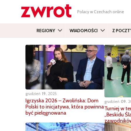
Polacy w Czechach online
REGIONY
WIADOMOŚCI
Z POCZT
grudzień
19
2025
Igrzyska 2026 – Zwolińska: Dom
grudzień
09
2
Polski to inicjatywa, która powinna
Turniej w t
być pielęgnowana
„Beskidu Śl
zawodników 