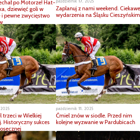
październik
17
2025
echał po Motorze! Hat-
Zaplanuj z nami weekend. Ciekaw
ka, dziewięć goli w
wydarzenia na Śląsku Cieszyńskim
e i pewne zwycięstwo
w
2025
październik
11
2025
trzeci w Wielkiej
Ćmiel znów w siodle. Przed nim
j. Historyczny sukces
kolejne wyzwanie w Pardubicach
iosecznej