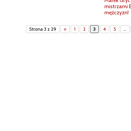
Marek Gryc
mistrzami E
mężczyzn!
Strona 3 z 29
«
1
2
3
4
5
...