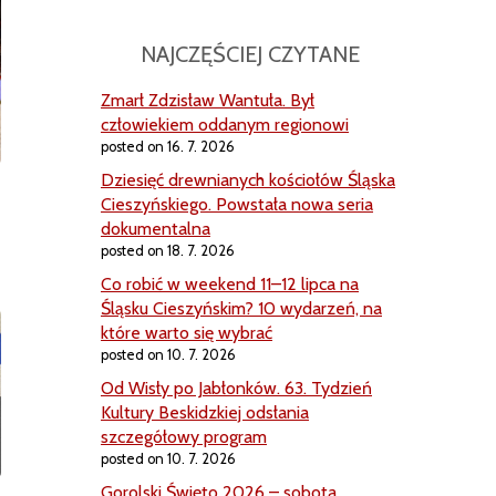
NAJCZĘŚCIEJ CZYTANE
Zmarł Zdzisław Wantuła. Był
człowiekiem oddanym regionowi
posted on 16. 7. 2026
Dziesięć drewnianych kościołów Śląska
Cieszyńskiego. Powstała nowa seria
dokumentalna
posted on 18. 7. 2026
Co robić w weekend 11–12 lipca na
Śląsku Cieszyńskim? 10 wydarzeń, na
które warto się wybrać
posted on 10. 7. 2026
Od Wisły po Jabłonków. 63. Tydzień
Kultury Beskidzkiej odsłania
szczegółowy program
posted on 10. 7. 2026
Gorolski Święto 2026 – sobota.