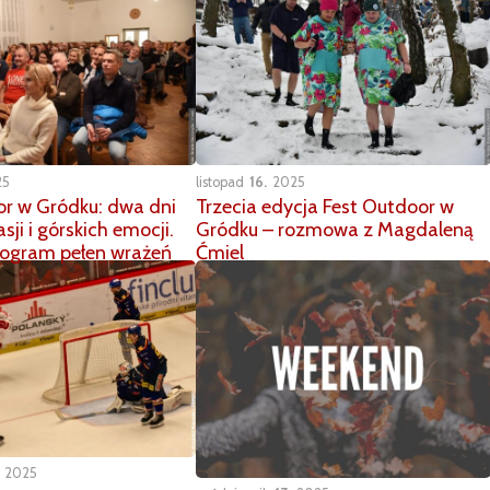
25
listopad
16
2025
or w Gródku: dwa dni
Trzecia edycja Fest Outdoor w
asji i górskich emocji.
Gródku – rozmowa z Magdaleną
rogram pełen wrażeń
Ćmiel
2025