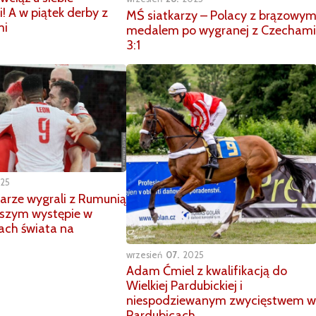
! A w piątek derby z
MŚ siatkarzy – Polacy z brązowy
mi
medalem po wygranej z Czechami
3:1
25
karze wygrali z Rumunią
wszym występie w
ach świata na
wrzesień
07
2025
Adam Ćmiel z kwalifikacją do
Wielkiej Pardubickiej i
niespodziewanym zwycięstwem w
Pardubicach