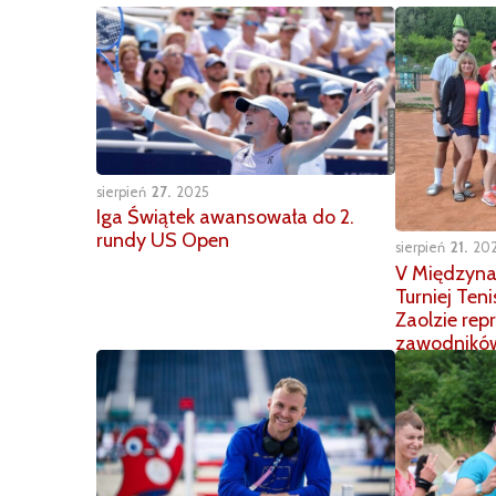
sierpień
27
2025
Iga Świątek awansowała do 2.
rundy US Open
sierpień
21
20
V Międzyna
Turniej Ten
Zaolzie rep
zawodnikó