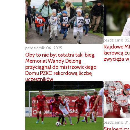
październik
05
Rajdowe ME
październik
06
2025
kierowcą E
Oby to nie był ostatni taki bieg.
zwycięża w
Memoriał Wandy Delong
przyciągnął do mistrzowickiego
Domu PZKO rekordową liczbę
uczestników
październik
01
Stalownicy 