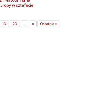
z i Matouš Tůma
uropy w sztafecie
10
20
...
»
Ostatnia »