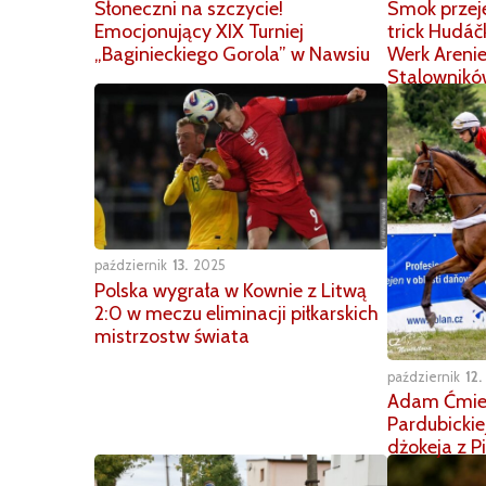
Smok przej
Słoneczni na szczycie!
trick Hudáč
Emocjonujący XIX Turniej
Werk Areni
„Baginieckiego Gorola” w Nawsiu
Stalownikó
październik
13
2025
Polska wygrała w Kownie z Litwą
2:0 w meczu eliminacji piłkarskich
mistrzostw świata
październik
12
Adam Ćmiel 
Pardubickie
dżokeja z P