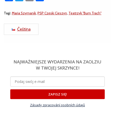
Tagi:
Maria Szymanik
,
PSP Czeski Cieszyn
,
Teatrzyk "Bum Trach"
Čeština
NAJWAŻNIEJSZE WYDARZENIA NA ZAOLZIU
W TWOJEJ SKRZYNCE!
ZAPISZ SIĘ!
Zásady zpracování osobních údajů