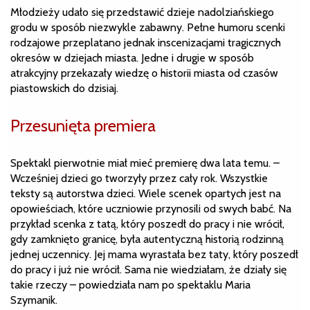
Młodzieży udało się przedstawić dzieje nadolziańskiego
grodu w sposób niezwykle zabawny. Pełne humoru scenki
rodzajowe przeplatano jednak inscenizacjami tragicznych
okresów w dziejach miasta. Jedne i drugie w sposób
atrakcyjny przekazały wiedzę o historii miasta od czasów
piastowskich do dzisiaj.
Przesunięta premiera
Spektakl pierwotnie miał mieć premierę dwa lata temu. –
Wcześniej dzieci go tworzyły przez cały rok. Wszystkie
teksty są autorstwa dzieci. Wiele scenek opartych jest na
opowieściach, które uczniowie przynosili od swych babć. Na
przykład scenka z tatą, który poszedł do pracy i nie wrócił,
gdy zamknięto granicę, była autentyczną historią rodzinną
jednej uczennicy. Jej mama wyrastała bez taty, który poszedł
do pracy i już nie wrócił. Sama nie wiedziałam, że działy się
takie rzeczy – powiedziała nam po spektaklu Maria
Szymanik.