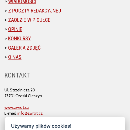
WIADOMOŚCI
Z POCZTY REDAKCYJNEJ
ZAOLZIE W PIGUŁCE
OPINIE
KONKURSY
GALERIA ZDJĘĆ
O NAS
KONTAKT
Ul. Strzelnicza 28
73701 Czeski Cieszyn
www.zwrot.cz
E-mail:
info@zwrot.cz
Tel. i faks: 558 711 582
Używamy plików cookies!