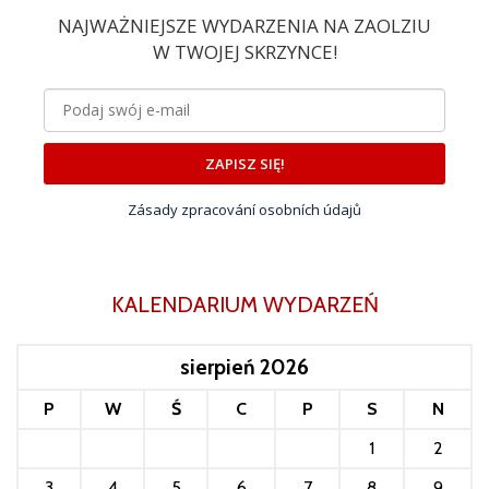
NAJWAŻNIEJSZE WYDARZENIA NA ZAOLZIU
W TWOJEJ SKRZYNCE!
ZAPISZ SIĘ!
Zásady zpracování osobních údajů
KALENDARIUM WYDARZEŃ
sierpień 2026
P
W
Ś
C
P
S
N
1
2
3
4
5
6
7
8
9