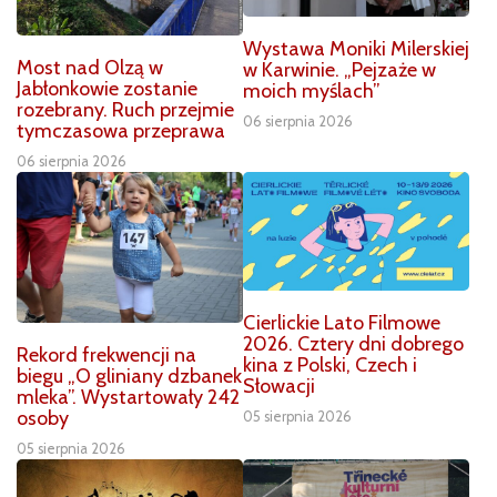
Wystawa Moniki Milerskiej
Most nad Olzą w
w Karwinie. „Pejzaże w
Jabłonkowie zostanie
moich myślach”
rozebrany. Ruch przejmie
06 sierpnia 2026
tymczasowa przeprawa
06 sierpnia 2026
Cierlickie Lato Filmowe
2026. Cztery dni dobrego
Rekord frekwencji na
kina z Polski, Czech i
biegu „O gliniany dzbanek
Słowacji
mleka”. Wystartowały 242
osoby
05 sierpnia 2026
05 sierpnia 2026