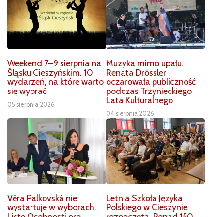
Weekend 7–9 sierpnia na
Muzyka mimo upału.
Śląsku Cieszyńskim. 10
Renata Drössler
wydarzeń, na które warto
oczarowała publiczność
się wybrać
podczas Trzynieckiego
Lata Kulturalnego
05 sierpnia 2026
04 sierpnia 2026
Věra Palkovská nie
Letnia Szkoła Języka
wystartuje w wyborach.
Polskiego w Cieszynie
Listę Osobnosti pro
rozpoczęta. Ponad 150