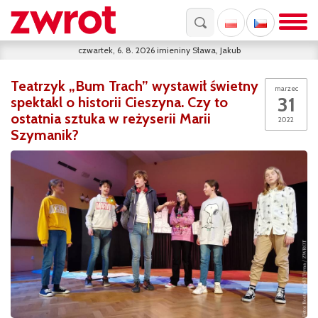
czwartek, 6. 8. 2026
imieniny
Sława, Jakub
Teatrzyk „Bum Trach” wystawił świetny
marzec
31
spektakl o historii Cieszyna. Czy to
ostatnia sztuka w reżyserii Marii
2022
Szymanik?