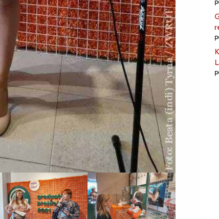
p
G
r
p
K
L
p