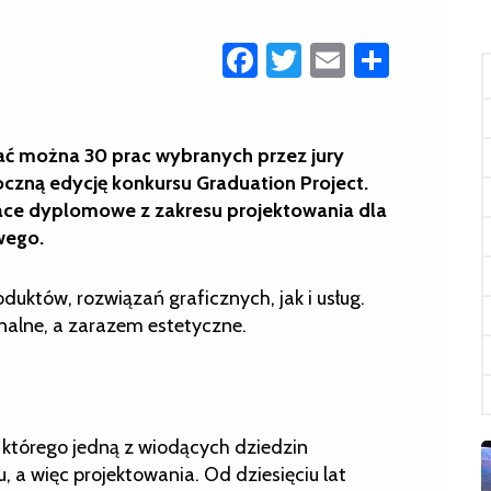
Facebook
Twitter
Email
Share
ć można 30 prac wybranych przez jury
czną edycję konkursu Graduation Project.
race dyplomowe z zakresu projektowania dla
wego.
uktów, rozwiązań graficznych, jak i usług.
nalne, a zarazem estetyczne.
którego jedną z wiodących dziedzin
, a więc projektowania. Od dziesięciu lat