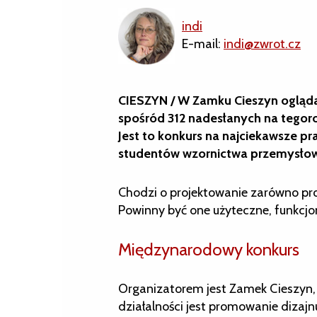
indi
E-mail:
indi@zwrot.cz
CIESZYN / W Zamku Cieszyn ogląda
spośród 312 nadesłanych na tegoro
Jest to konkurs na najciekawsze p
studentów wzornictwa przemysło
Chodzi o projektowanie zarówno prod
Powinny być one użyteczne, funkcjo
Międzynarodowy konkurs
Organizatorem jest Zamek Cieszyn, 
działalności jest promowanie dizajnu