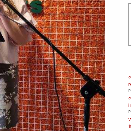
G
r
p
G
i
p
W
1