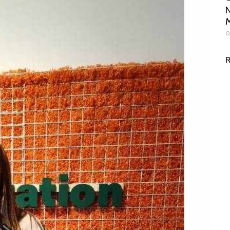
N
M
0
R