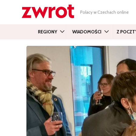
Polacy w Czechach online
REGIONY
WIADOMOŚCI
Z POCZT