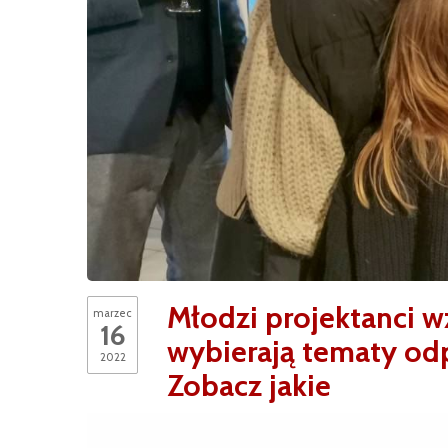
Młodzi projektanci 
marzec
16
wybierają tematy od
2022
Zobacz jakie