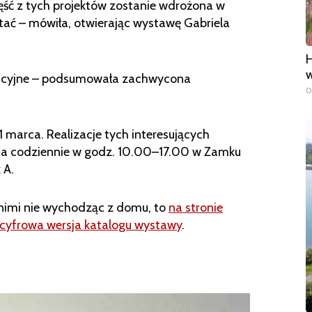
ęść z tych projektów zostanie wdrożona w
stać – mówiła, otwierając wystawę Gabriela
H
w
nowacyjne – podsumowała zachwycona
0
marca. Realizacje tych interesujących
ja codziennie w godz. 10.00–17.00 w Zamku
 A.
 z nimi nie wychodząc z domu, to
na stronie
t cyfrowa wersja katalogu wystawy
.