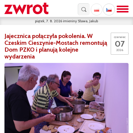
piątek, 7. 8. 2026
imieniny
Sława, Jakub
Jajecznica połączyła pokolenia. W
czerwiec
07
Czeskim Cieszynie-Mostach remontują
Dom PZKO i planują kolejne
2026
wydarzenia