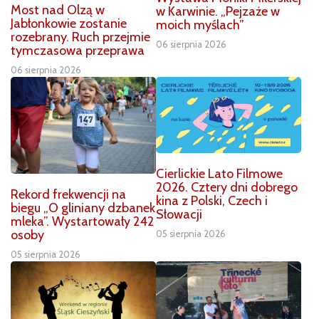
Most nad Olzą w
w Karwinie. „Pejzaże w
Jabłonkowie zostanie
moich myślach”
rozebrany. Ruch przejmie
06 sierpnia 2026
tymczasowa przeprawa
06 sierpnia 2026
Cierlickie Lato Filmowe
2026. Cztery dni dobrego
Rekord frekwencji na
kina z Polski, Czech i
biegu „O gliniany dzbanek
Słowacji
mleka”. Wystartowały 242
osoby
05 sierpnia 2026
05 sierpnia 2026