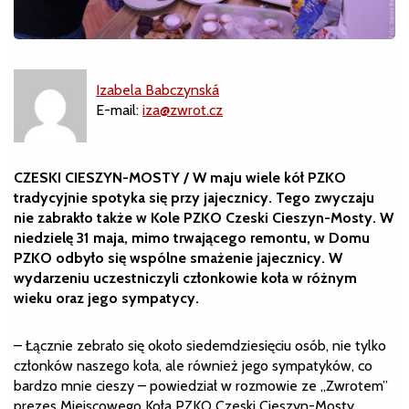
Izabela Babczynská
E-mail:
iza@zwrot.cz
CZESKI CIESZYN-MOSTY / W maju wiele kół PZKO
tradycyjnie spotyka się przy jajecznicy. Tego zwyczaju
nie zabrakło także w Kole PZKO Czeski Cieszyn-Mosty. W
niedzielę 31 maja, mimo trwającego remontu, w Domu
PZKO odbyło się wspólne smażenie jajecznicy. W
wydarzeniu uczestniczyli członkowie koła w różnym
wieku oraz jego sympatycy.
– Łącznie zebrało się około siedemdziesięciu osób, nie tylko
członków naszego koła, ale również jego sympatyków, co
bardzo mnie cieszy – powiedział w rozmowie ze „Zwrotem”
prezes Miejscowego Koła PZKO Czeski Cieszyn-Mosty,