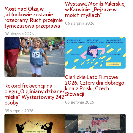
Wystawa Moniki Milerskiej
Most nad Olzą w
w Karwinie. „Pejzaże w
Jabłonkowie zostanie
moich myślach”
rozebrany. Ruch przejmie
06 sierpnia 2026
tymczasowa przeprawa
06 sierpnia 2026
Cierlickie Lato Filmowe
2026. Cztery dni dobrego
Rekord frekwencji na
kina z Polski, Czech i
biegu „O gliniany dzbanek
Słowacji
mleka”. Wystartowały 242
osoby
05 sierpnia 2026
05 sierpnia 2026