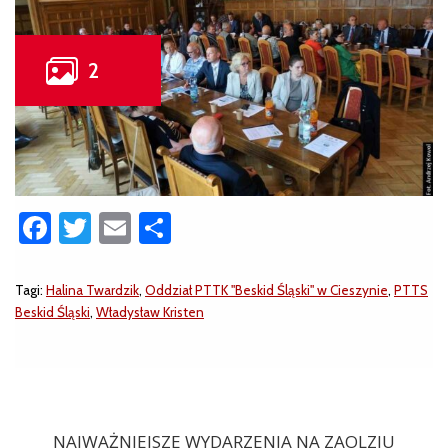
Facebook
Twitter
Email
Share
Tagi:
Halina Twardzik
,
Oddział PTTK "Beskid Śląski" w Cieszynie
,
PTTS
Beskid Śląski
,
Władysław Kristen
NAJWAŻNIEJSZE WYDARZENIA NA ZAOLZIU