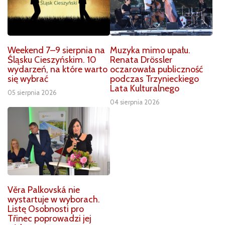
Weekend 7–9 sierpnia na
Muzyka mimo upału.
Śląsku Cieszyńskim. 10
Renata Drössler
wydarzeń, na które warto
oczarowała publiczność
się wybrać
podczas Trzynieckiego
Lata Kulturalnego
05 sierpnia 2026
04 sierpnia 2026
Věra Palkovská nie
wystartuje w wyborach.
Listę Osobnosti pro
Třinec poprowadzi jej