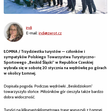
indi
E-mail:
indi@zwrot.cz
ŁOMNA / Trzydziestka turystów — członków i
sympatyków Polskiego Towarzystwa Turystyczno-
Sportowego „Beskid Śląski” w Republice Czeskiej
wybrała się w sobotę 20 stycznia na wędrówkę po górach
w okolicy Łomnej.
Dopisała pogoda. Podczas wędrówki „Beskidziokom”
towarzyszyło słońce. Miłośników gór cieszyła także bardzo
dobra widoczność.
Turyści na kilkunastokilometrową trasę wyruszyli z Łomnej