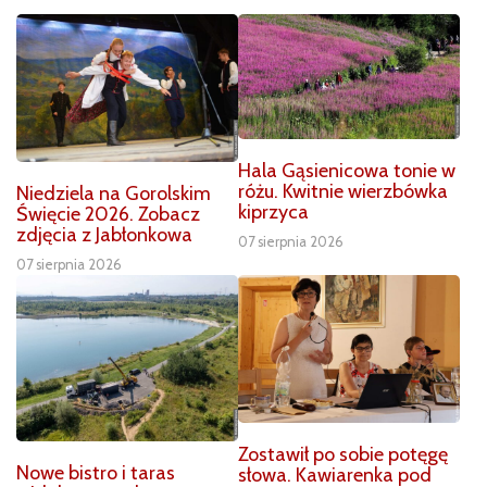
Hala Gąsienicowa tonie w
różu. Kwitnie wierzbówka
Niedziela na Gorolskim
kiprzyca
Święcie 2026. Zobacz
zdjęcia z Jabłonkowa
07 sierpnia 2026
07 sierpnia 2026
Zostawił po sobie potęgę
Nowe bistro i taras
słowa. Kawiarenka pod