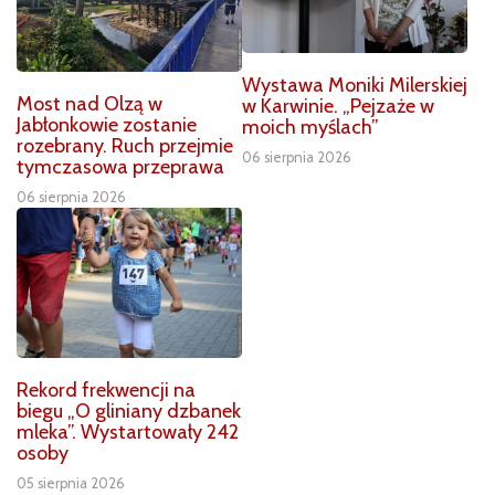
Wystawa Moniki Milerskiej
Most nad Olzą w
w Karwinie. „Pejzaże w
Jabłonkowie zostanie
moich myślach”
rozebrany. Ruch przejmie
06 sierpnia 2026
tymczasowa przeprawa
06 sierpnia 2026
Rekord frekwencji na
biegu „O gliniany dzbanek
mleka”. Wystartowały 242
osoby
05 sierpnia 2026