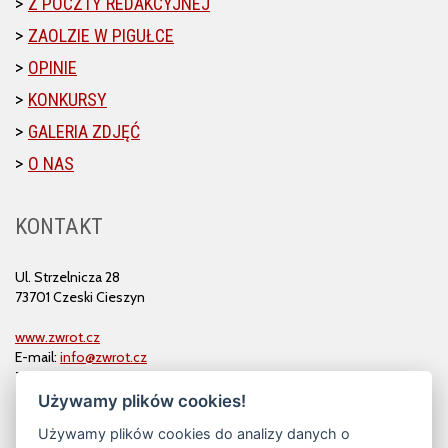
Z POCZTY REDAKCYJNEJ
ZAOLZIE W PIGUŁCE
OPINIE
KONKURSY
GALERIA ZDJĘĆ
O NAS
KONTAKT
Ul. Strzelnicza 28
73701 Czeski Cieszyn
www.zwrot.cz
E-mail:
info@zwrot.cz
Tel. i faks: 558 711 582
Używamy plików cookies!
Używamy plików cookies do analizy danych o