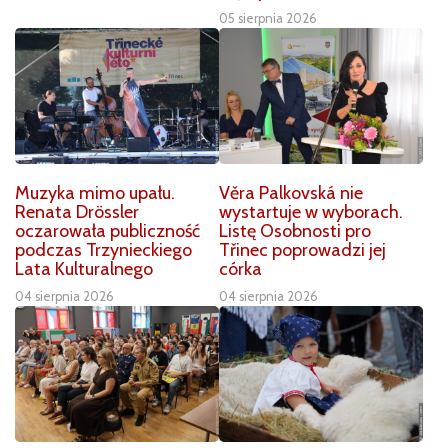
05 sierpnia 2026
Muzyka mimo upału.
Věra Palkovská nie
Renata Drössler
wystartuje w wyborach.
oczarowała publiczność
Listę Osobnosti pro
podczas Trzynieckiego
Třinec poprowadzi jej
Lata Kulturalnego
córka
04 sierpnia 2026
04 sierpnia 2026