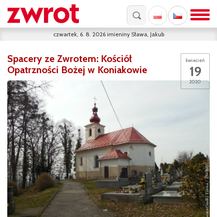
czwartek, 6. 8. 2026
imieniny
Sława, Jakub
Spacery ze Zwrotem: Kościół
kwiecień
19
Opatrzności Bożej w Koniakowie
2020