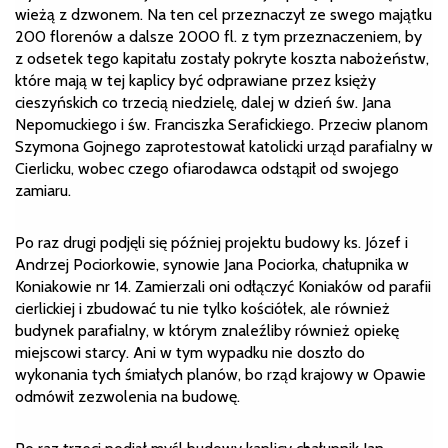
wieżą z dzwonem. Na ten cel przeznaczył ze swego majątku
200 florenów a dalsze 2000 fl. z tym przeznaczeniem, by
z odsetek tego kapitału zostały pokryte koszta nabożeństw,
które mają w tej kaplicy być odprawiane przez księży
cieszyńskich co trzecią niedzielę, dalej w dzień św. Jana
Nepomuckiego i św. Franciszka Serafickiego. Przeciw planom
Szymona Gojnego zaprotestował katolicki urząd parafialny w
Cierlicku, wobec czego ofiarodawca odstąpił od swojego
zamiaru.
Po raz drugi podjęli się później projektu budowy ks. Józef i
Andrzej Pociorkowie, synowie Jana Pociorka, chałupnika w
Koniakowie nr 14. Zamierzali oni odłączyć Koniaków od parafii
cierlickiej i zbudować tu nie tylko kościółek, ale również
budynek parafialny, w którym znaleźliby również opiekę
miejscowi starcy. Ani w tym wypadku nie doszło do
wykonania tych śmiałych planów, bo rząd krajowy w Opawie
odmówił zezwolenia na budowę.