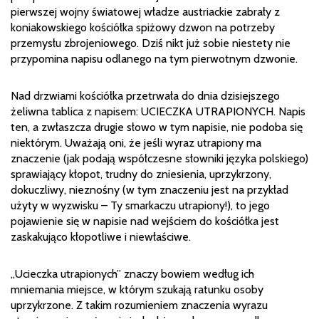
pierwszej wojny światowej władze austriackie zabrały z
koniakowskiego kościółka spiżowy dzwon na potrzeby
przemysłu zbrojeniowego. Dziś nikt już sobie niestety nie
przypomina napisu odlanego na tym pierwotnym dzwonie.
Nad drzwiami kościółka przetrwała do dnia dzisiejszego
żeliwna tablica z napisem: UCIECZKA UTRAPIONYCH. Napis
ten, a zwłaszcza drugie słowo w tym napisie, nie podoba się
niektórym. Uważają oni, że jeśli wyraz utrapiony ma
znaczenie (jak podają współczesne słowniki języka polskiego)
sprawiający kłopot, trudny do zniesienia, uprzykrzony,
dokuczliwy, nieznośny (w tym znaczeniu jest na przykład
użyty w wyzwisku – Ty smarkaczu utrapiony!), to jego
pojawienie się w napisie nad wejściem do kościółka jest
zaskakująco kłopotliwe i niewłaściwe.
„Ucieczka utrapionych” znaczy bowiem według ich
mniemania miejsce, w którym szukają ratunku osoby
uprzykrzone. Z takim rozumieniem znaczenia wyrazu