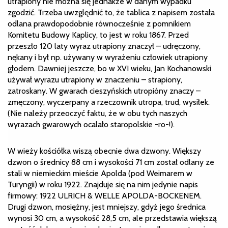
utrapiony nie można się jednakże w danym wypadku
zgodzić. Trzeba uwzględnić to, że tablica z napisem została
odlana prawdopodobnie równocześnie z pomnikiem
Komitetu Budowy Kaplicy, to jest w roku 1867. Przed
przeszło 120 laty wyraz utrapiony znaczył – udręczony,
nękany i był np. używany w wyrażeniu człowiek utrapiony
głodem. Dawniej jeszcze, bo w XVI wieku, Jan Kochanowski
używał wyrazu utrapiony w znaczeniu – strapiony,
zatroskany. W gwarach cieszyńskich utropióny znaczy –
zmęczony, wyczerpany a rzeczownik utropa, trud, wysiłek.
(Nie należy przeoczyć faktu, że w obu tych naszych
wyrazach gwarowych ocalało staropolskie -ro-!).
W wieży kościółka wiszą obecnie dwa dzwony. Większy
dzwon o średnicy 88 cm i wysokości 71 cm został odlany ze
stali w niemieckim mieście Apolda (pod Weimarem w
Turyngii) w roku 1922. Znajduje się na nim jedynie napis
firmowy: 1922 ULRICH & WELLE APOLDA-BOCKENEM.
Drugi dzwon, mosiężny, jest mniejszy, gdyż jego średnica
wynosi 30 cm, a wysokość 28,5 cm, ale przedstawia większą