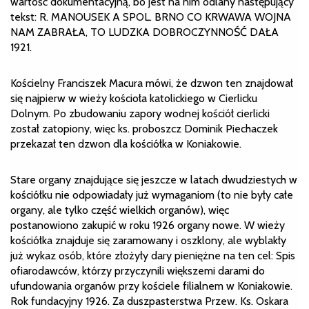
wartość dokumentacyjną, bo jest na nim odlany następujący
tekst: R. MANOUSEK A SPOL. BRNO CO KRWAWA WOJNA
NAM ZABRAŁA, TO LUDZKA DOBROCZYNNOŚĆ DAŁA
1921.
Kościelny Franciszek Macura mówi, że dzwon ten znajdował
się najpierw w wieży kościoła katolickiego w Cierlicku
Dolnym. Po zbudowaniu zapory wodnej kościół cierlicki
został zatopiony, więc ks. proboszcz Dominik Piechaczek
przekazał ten dzwon dla kościółka w Koniakowie.
Stare organy znajdujące się jeszcze w latach dwudziestych w
kościółku nie odpowiadały już wymaganiom (to nie były całe
organy, ale tylko część wielkich organów), więc
postanowiono zakupić w roku 1926 organy nowe. W wieży
kościółka znajduje się zaramowany i oszklony, ale wyblakły
już wykaz osób, które złożyły dary pieniężne na ten cel: Spis
ofiarodawców, którzy przyczynili większemi darami do
ufundowania organów przy kościele filialnem w Koniakowie.
Rok fundacyjny 1926. Za duszpasterstwa Przew. Ks. Oskara