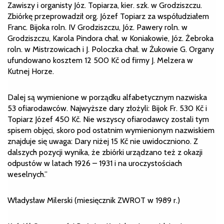
Zawiszy i organisty Józ. Topiarza, kier. szk. w Grodziszczu.
Zbiórkę przeprowadził org. Józef Topiarz za współudziałem
Franc. Bijoka roln. IV Grodziszczu, Józ. Pawery roln. w
Grodziszczu, Karola Pindora chał. w Koniakowie, Józ. Żebroka
roln. w Mistrzowicach i J. Poloczka chał. w Żukowie G. Organy
ufundowano kosztem 12 500 Kč od firmy J. Melzera w
Kutnej Horze.
Dalej są wymienione w porządku alfabetycznym nazwiska
53 ofiarodawców. Najwyższe dary złożyli: Bijok Fr. 530 Kč i
Topiarz Józef 450 Kč. Nie wszyscy ofiarodawcy zostali tym
spisem objęci, skoro pod ostatnim wymienionym nazwiskiem
znajduje się uwaga: Dary niżej 15 Kč nie uwidoczniono. Z
dalszych pozycji wynika, że zbiórki urządzano też z okazji
odpustów w latach 1926 – 1931 i na uroczystościach
weselnych.”
Władysław Milerski (miesięcznik ZWROT w 1989 r.)