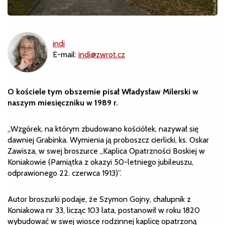
indi
E-mail:
indi@zwrot.cz
O kościele tym obszernie pisał Władysław Milerski w
naszym miesięczniku w 1989 r.
„Wzgórek, na którym zbudowano kościółek, nazywał się
dawniej Grabinka. Wymienia ją proboszcz cierlicki, ks. Oskar
Zawisza, w swej broszurce „Kaplica Opatrzności Boskiej w
Koniakowie (Pamiątka z okazyi 50-letniego jubileuszu,
odprawionego 22. czerwca 1913)”.
Autor broszurki podaje, że Szymon Gojny, chałupnik z
Koniakowa nr 33, licząc 103 lata, postanowił w roku 1820
wybudować w swej wiosce rodzinnej kaplicę opatrzoną