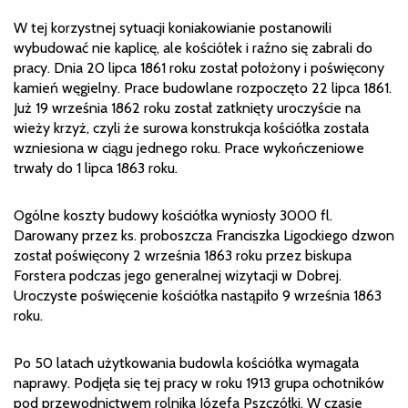
W tej korzystnej sytuacji koniakowianie postanowili
wybudować nie kaplicę, ale kościółek i raźno się zabrali do
pracy. Dnia 20 lipca 1861 roku został położony i poświęcony
kamień węgielny. Prace budowlane rozpoczęto 22 lipca 1861.
Już 19 września 1862 roku został zatknięty uroczyście na
wieży krzyż, czyli że surowa konstrukcja kościółka została
wzniesiona w ciągu jednego roku. Prace wykończeniowe
trwały do 1 lipca 1863 roku.
Ogólne koszty budowy kościółka wyniosły 3000 fl.
Darowany przez ks. proboszcza Franciszka Ligockiego dzwon
został poświęcony 2 września 1863 roku przez biskupa
Forstera podczas jego generalnej wizytacji w Dobrej.
Uroczyste poświęcenie kościółka nastąpiło 9 września 1863
roku.
Po 50 latach użytkowania budowla kościółka wymagała
naprawy. Podjęła się tej pracy w roku 1913 grupa ochotników
pod przewodnictwem rolnika Józefa Pszczółki. W czasie