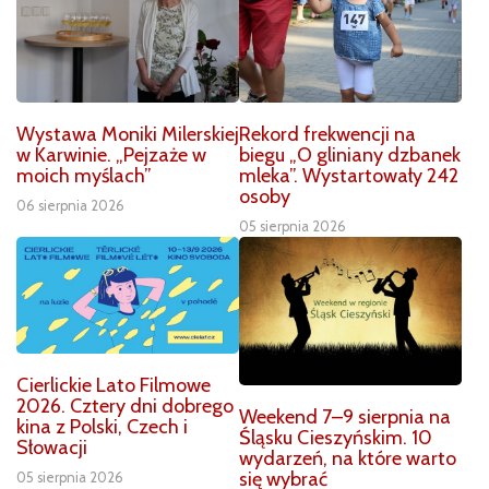
Wystawa Moniki Milerskiej
Rekord frekwencji na
w Karwinie. „Pejzaże w
biegu „O gliniany dzbanek
moich myślach”
mleka”. Wystartowały 242
osoby
06 sierpnia 2026
05 sierpnia 2026
Cierlickie Lato Filmowe
2026. Cztery dni dobrego
Weekend 7–9 sierpnia na
kina z Polski, Czech i
Śląsku Cieszyńskim. 10
Słowacji
wydarzeń, na które warto
się wybrać
05 sierpnia 2026