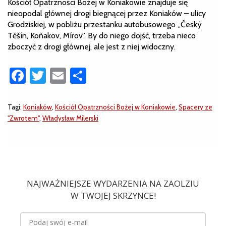
Kościół Opatrzności Bożej w Koniakowie znajduje się
nieopodal głównej drogi biegnącej przez Koniaków – ulicy
Grodziskiej, w pobliżu przestanku autobusowego „Český
Těšín, Koňakov, Mírov”. By do niego dojść, trzeba nieco
zboczyć z drogi głównej, ale jest z niej widoczny.
Facebook
Twitter
Email
Share
Tagi:
Koniaków
,
Kościół Opatrzności Bożej w Koniakowie
,
Spacery ze
"Zwrotem"
,
Władysław Milerski
NAJWAŻNIEJSZE WYDARZENIA NA ZAOLZIU
W TWOJEJ SKRZYNCE!