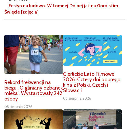
Festyn na ludowo. W Łomnej Dolnej jak na Gorolskim
Święcie [zdjęcia]
Cierlickie Lato Filmowe
2026. Cztery dni dobrego
Rekord frekwencji na
kina z Polski, Czech i
biegu „O gliniany dzbanek
Słowacji
mleka”. Wystartowały 242
osoby
05 sierpnia 2026
05 sierpnia 2026