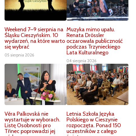
Weekend 7–9 sierpnia na
Muzyka mimo upału.
Śląsku Cieszyńskim. 10
Renata Drössler
wydarzeń, na które warto
oczarowała publiczność
się wybrać
podczas Trzynieckiego
Lata Kulturalnego
05 sierpnia 2026
04 sierpnia 2026
Věra Palkovská nie
Letnia Szkoła Języka
wystartuje w wyborach.
Polskiego w Cieszynie
Listę Osobnosti pro
rozpoczęta. Ponad 150
Třinec poprowadzi jej
uczestników z całego