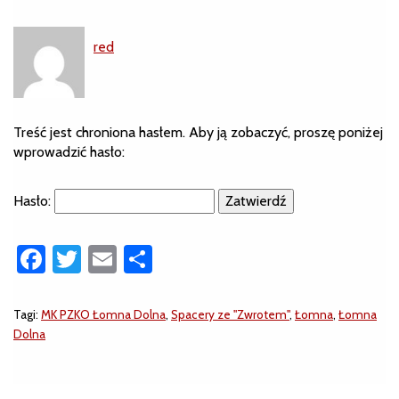
red
Treść jest chroniona hasłem. Aby ją zobaczyć, proszę poniżej
wprowadzić hasło:
Hasło:
Facebook
Twitter
Email
Share
Tagi:
MK PZKO Łomna Dolna
,
Spacery ze "Zwrotem"
,
Łomna
,
Łomna
Dolna