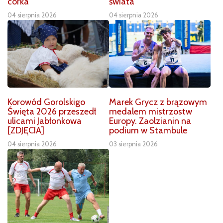
córka
świata
04 sierpnia 2026
04 sierpnia 2026
Korowód Gorolskigo
Marek Grycz z brązowym
Święta 2026 przeszedł
medalem mistrzostw
ulicami Jabłonkowa
Europy. Zaolzianin na
[ZDJĘCIA]
podium w Stambule
04 sierpnia 2026
03 sierpnia 2026