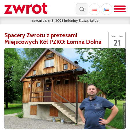
czwartek, 6. 8. 2026
imieniny
Sława, Jakub
Spacery Zwrotu z prezesami
sierpień
21
Miejscowych Kół PZKO: Łomna Dolna
2021