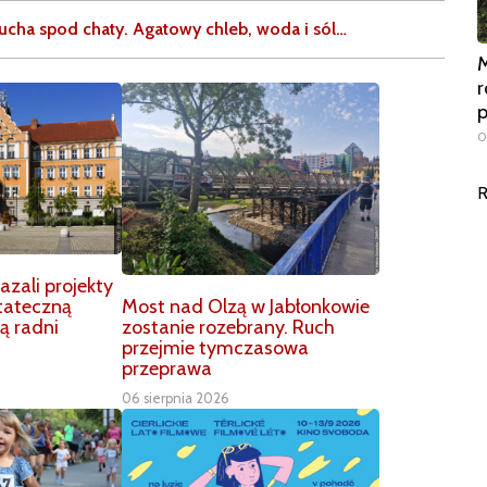
mucha spod chaty. Agatowy chleb, woda i sól…
M
r
0
R
zali projekty
Most nad Olzą w Jabłonkowie
tateczną
zostanie rozebrany. Ruch
ą radni
przejmie tymczasowa
przeprawa
06 sierpnia 2026