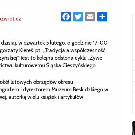
Facebook
Twitter
Email
Share
@zwrot.cz
isiaj, w czwartek 5 lutego, o godzinie 17: 00
gorzaty Kiereś. pt. „Tradycja a współczesność
ńskiej”. Jest to kolejna odsłona cyklu „Żywe
dzictwu kulturowemu Śląska Cieszyńskiego.
wokół lutowych obrzędów okresu
nografem i dyrektorem Muzeum Beskidzkiego w
j, autorką wielu książek i artykułów