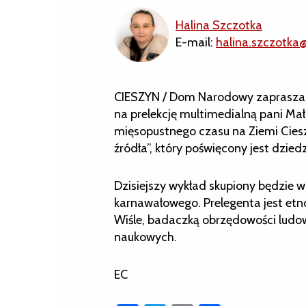
Halina Szczotka
E-mail:
halina.szczotka
CIESZYN / Dom Narodowy zaprasza dz
na prelekcję multimedialną pani Mał
mięsopustnego czasu na Ziemi Cieszy
źródła”, który poświęcony jest dzie
Dzisiejszy wykład skupiony będzie 
karnawałowego. Prelegenta jest et
Wiśle, badaczką obrzędowości ludowe
naukowych.
EC