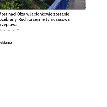
ost nad Olzą w Jabłonkowie zostanie
ozebrany. Ruch przejmie tymczasowa
przeprawa
6 sierpnia 2026
eklama