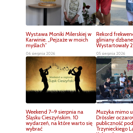
Wystawa Moniki Milerskiej w
Rekord frekwenc
Karwinie. „Pejzaże w moich
gliniany dzbane
myślach”
Wystartowały 2
06 sierpnia 2026
05 sierpnia 2026
Weekend 7–9 sierpnia na
Muzyka mimo up
Śląsku Cieszyńskim. 10
Drössler oczar
wydarzeń, na które warto się
publiczność po
wybrać
Trzynieckiego L