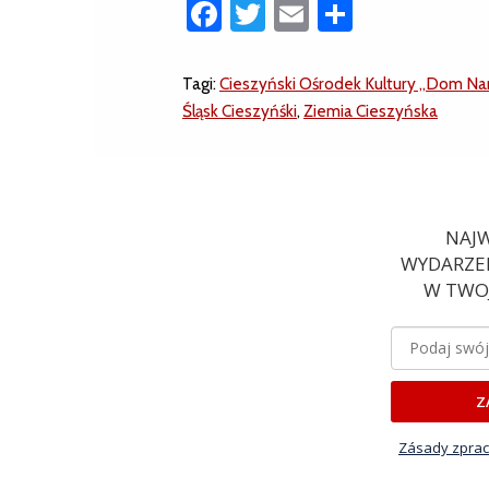
Facebook
Twitter
Email
Share
Tagi:
Cieszyński Ośrodek Kultury „Dom N
Śląsk Cieszyńśki
,
Ziemia Cieszyńska
NAJW
WYDARZEN
W TWOJ
Z
Zásady zprac