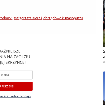
arodowy”
,
Małgorzata Kiereś
,
obrzędowość masopustu
,
AŻNIEJSZE
S
IA NA ZAOLZIU
z
EJ SKRZYNCE!
0
APISZ SIĘ!
ování osobních údajů