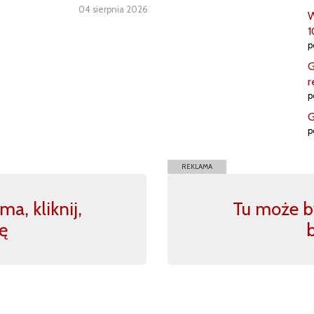
04 sierpnia 2026
W
1
p
G
r
p
G
p
REKLAMA
a, kliknij,
Tu może by
ę