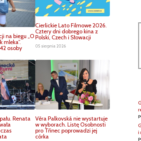
Cierlickie Lato Filmowe 2026.
Cztery dni dobrego kina z
ji na biegu „O
Polski, Czech i Słowacji
k mleka”.
05 sierpnia 2026
42 osoby
G
r
p
ału. Renata
Věra Palkovská nie wystartuje
owała
w wyborach. Listę Osobnosti
G
dczas
pro Třinec poprowadzi jej
i
ata
córka
p