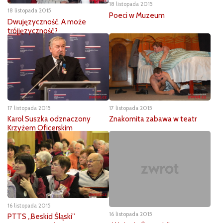
18 listopada 2015
18 listopada 2015
Poeci w Muzeum
Dwujęzyczność. A może
trójjęzyczność?
17 listopada 2015
17 listopada 2015
Znakomita zabawa w teatr
Karol Suszka odznaczony
Krzyżem Oficerskim
16 listopada 2015
16 listopada 2015
PTTS „Beskid Śląski”