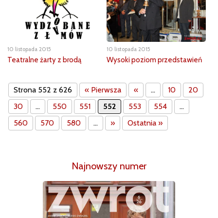
10 listopada 2015
10 listopada 2015
Teatralne żarty z brodą
Wysoki poziom przedstawień
Strona 552 z 626
« Pierwsza
«
...
10
20
30
...
550
551
552
553
554
...
560
570
580
...
»
Ostatnia »
Najnowszy numer