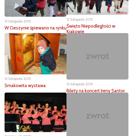
12 listopada 2015
13 listopada 2015
Święto Niepodległości w
W Cieszynie śpiewano na rynku
Krakowie
12 listopada 2015
12 listopada 2015
Smakowita wystawa
Bilety na koncert Ireny Santor