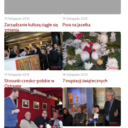
19 listopada 2015
19 listopada 2015
Zarządzanie kulturą ciągle się
Pora na Jasełka
zmienia
19 listopada 2015
18 listopada 2015
Stosunki czesko-polskie w
7 inspiracji świątecznych
Ostrawie