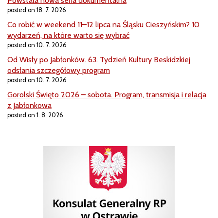
Powstała nowa seria dokumentalna
posted on 18. 7. 2026
Co robić w weekend 11–12 lipca na Śląsku Cieszyńskim? 10
wydarzeń, na które warto się wybrać
posted on 10. 7. 2026
Od Wisły po Jabłonków. 63. Tydzień Kultury Beskidzkiej
odsłania szczegółowy program
posted on 10. 7. 2026
Gorolski Święto 2026 – sobota. Program, transmisja i relacja
z Jabłonkowa
posted on 1. 8. 2026