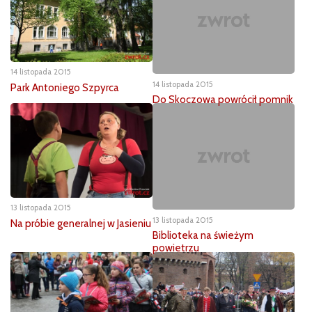
14 listopada 2015
14 listopada 2015
Park Antoniego Szpyrca
Do Skoczowa powrócił pomnik
13 listopada 2015
13 listopada 2015
Na próbie generalnej w Jasieniu
Biblioteka na świeżym
powietrzu