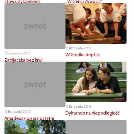
„W cieniu Żywocic”
stowarzyszeniem
15 listopada 2015
16 listopada 2015
W Gródku deptali
Zabijaczka bez krwi
15 listopada 2015
15 listopada 2015
Dyktando na niepodległość
Amadeusz po raz ostatni