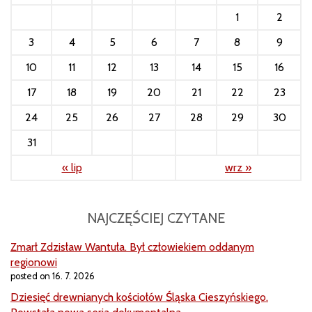
1
2
3
4
5
6
7
8
9
10
11
12
13
14
15
16
17
18
19
20
21
22
23
24
25
26
27
28
29
30
31
« lip
wrz »
NAJCZĘŚCIEJ CZYTANE
Zmarł Zdzisław Wantuła. Był człowiekiem oddanym
regionowi
posted on 16. 7. 2026
Dziesięć drewnianych kościołów Śląska Cieszyńskiego.