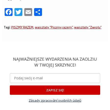
Facebook
Twitter
Email
Share
Tagi:
PISZMY RAZEM
,
warsztaty "Piszmy razem"
,
warsztaty "Zwrotu"
NAJWAŻNIEJSZE WYDARZENIA NA ZAOLZIU
W TWOJEJ SKRZYNCE!
ZAPISZ SIĘ!
Zásady zpracování osobních údajů