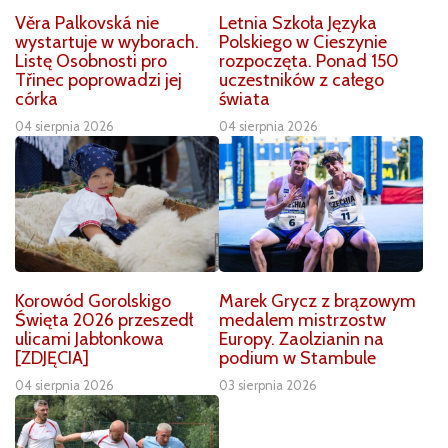
Věra Palkovská nie
Letnia Szkoła Języka
wystartuje w wyborach.
Polskiego w Cieszynie
Listę Osobnosti pro
rozpoczęta. Ponad 150
Třinec poprowadzi jej
uczestników z całego
córka
świata
04 sierpnia 2026
04 sierpnia 2026
Korowód Gorolskigo
Marek Grycz z brązowym
Święta 2026 przeszedł
medalem mistrzostw
ulicami Jabłonkowa
Europy. Zaolzianin na
[ZDJĘCIA]
podium w Stambule
04 sierpnia 2026
03 sierpnia 2026