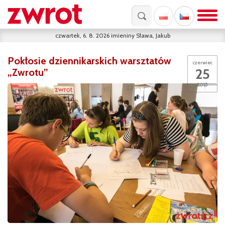
czwartek, 6. 8. 2026
imieniny
Sława, Jakub
Pokłosie dziennikarskich warsztatów
czerwiec
25
„Zwrotu”
2015