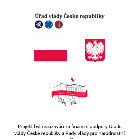
Projekt byl realizován za finanční podpory Úřadu
vlády České republiky a Rady vlády pro národnostní