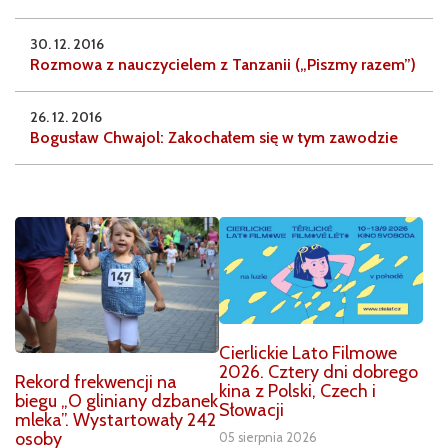
30. 12. 2016
Rozmowa z nauczycielem z Tanzanii („Piszmy razem”)
26. 12. 2016
Bogusław Chwajol: Zakochałem się w tym zawodzie
Cierlickie Lato Filmowe
2026. Cztery dni dobrego
Rekord frekwencji na
kina z Polski, Czech i
biegu „O gliniany dzbanek
Słowacji
mleka”. Wystartowały 242
osoby
05 sierpnia 2026