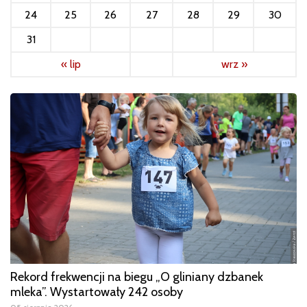
24
25
26
27
28
29
30
31
« lip
wrz »
Rekord frekwencji na biegu „O gliniany dzbanek
mleka”. Wystartowały 242 osoby