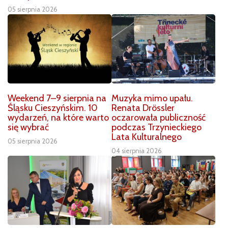
05 sierpnia 2026
Weekend 7–9 sierpnia na
Muzyka mimo upału.
Śląsku Cieszyńskim. 10
Renata Drössler
wydarzeń, na które warto
oczarowała publiczność
się wybrać
podczas Trzynieckiego
Lata Kulturalnego
05 sierpnia 2026
04 sierpnia 2026