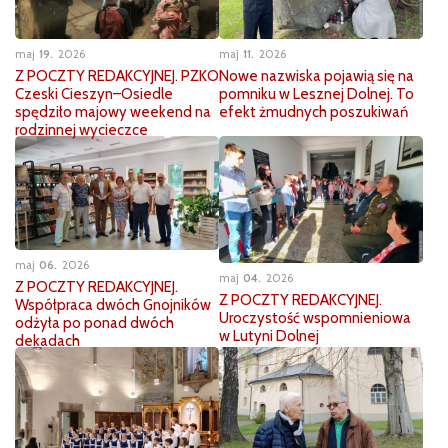
maj
19
2026
maj
11
2026
Z POCZTY REDAKCYJNEJ. PZKO
Nowe nazwiska pojawią się na
Czeski Cieszyn–Osiedle
pomniku w Lesznej Dolnej. To
spędziło majowy weekend na
efekt żmudnych poszukiwań
rodzinnej wycieczce
maj
06
2026
maj
04
2026
Z POCZTY REDAKCYJNEJ.
Z POCZTY REDAKCYJNEJ.
Współpraca dwóch Gnojników
Uroczystość wspomnieniowa
odżyła po ponad dwóch
w Lutyni Dolnej
dekadach