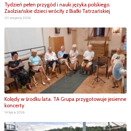
Tydzień pełen przygód i nauki języka polskiego.
Zaolziańskie dzieci wróciły z Białki Tatrzańskiej
03 sierpnia 2026
Kolędy w środku lata. TA Grupa przygotowuje jesienne
koncerty
14 lipca 2026