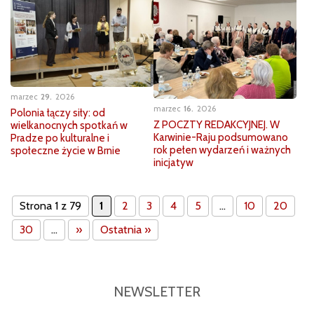
marzec
29
2026
marzec
16
2026
Polonia łączy siły: od
Z POCZTY REDAKCYJNEJ. W
wielkanocnych spotkań w
Karwinie-Raju podsumowano
Pradze po kulturalne i
rok pełen wydarzeń i ważnych
społeczne życie w Brnie
inicjatyw
Strona 1 z 79
1
2
3
4
5
...
10
20
30
...
»
Ostatnia »
NEWSLETTER