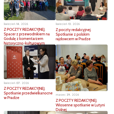
kwiecień
14
2026
kwiecień
13
2026
Z POCZTY REDAKCYJNEJ.
Z poczty redakcyjnej.
Spacer z przewodnikiem na
Spotkanie z polskim
Godulę z komentarzem
rajdowcem w Pradze
historyczno-kulturowym
kwiecień
07
2026
Z POCZTY REDAKCYJNEJ.
Spotkanie przedwielkanocne
marzec
29
2026
w Pradze
Z POCZTY REDAKCYJNEJ.
Wiosenne spotkanie w Lutyni
Dolnej