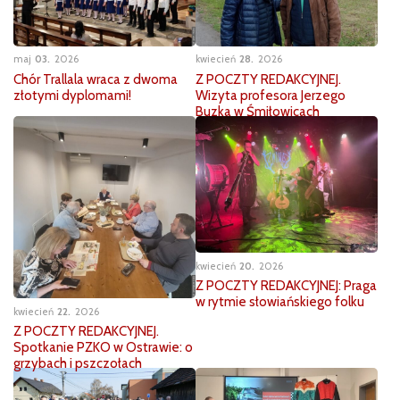
maj
03
2026
kwiecień
28
2026
Chór Trallala wraca z dwoma
Z POCZTY REDAKCYJNEJ.
złotymi dyplomami!
Wizyta profesora Jerzego
Buzka w Śmiłowicach
kwiecień
20
2026
Z POCZTY REDAKCYJNEJ: Praga
w rytmie słowiańskiego folku
kwiecień
22
2026
Z POCZTY REDAKCYJNEJ.
Spotkanie PZKO w Ostrawie: o
grzybach i pszczołach