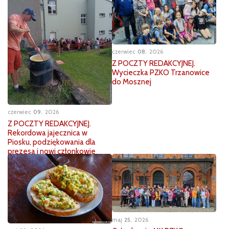
czerwiec
08
2026
Z POCZTY REDAKCYJNEJ.
Wycieczka PZKO Trzanowice
do Mosznej
czerwiec
09
2026
Z POCZTY REDAKCYJNEJ.
Rekordowa jajecznica w
Piosku, podziękowania dla
prezesa i nowi członkowie
maj
25
2026