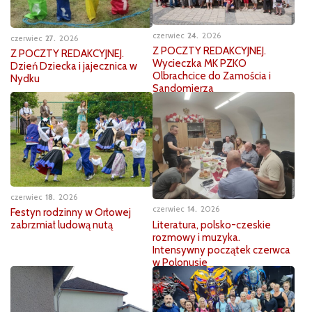
czerwiec
24
2026
czerwiec
27
2026
Z POCZTY REDAKCYJNEJ.
Z POCZTY REDAKCYJNEJ.
Wycieczka MK PZKO
Dzień Dziecka i jajecznica w
Olbrachcice do Zamościa i
Nydku
Sandomierza
czerwiec
18
2026
czerwiec
14
2026
Festyn rodzinny w Orłowej
Literatura, polsko-czeskie
zabrzmiał ludową nutą
rozmowy i muzyka.
Intensywny początek czerwca
w Polonusie