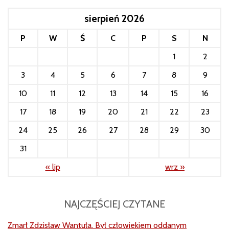
sierpień 2026
P
W
Ś
C
P
S
N
1
2
3
4
5
6
7
8
9
10
11
12
13
14
15
16
17
18
19
20
21
22
23
24
25
26
27
28
29
30
31
« lip
wrz »
NAJCZĘŚCIEJ CZYTANE
Zmarł Zdzisław Wantuła. Był człowiekiem oddanym