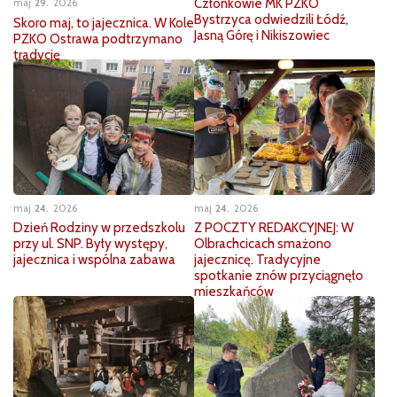
Członkowie MK PZKO
maj
29
2026
Bystrzyca odwiedzili Łódź,
Skoro maj, to jajecznica. W Kole
Jasną Górę i Nikiszowiec
PZKO Ostrawa podtrzymano
tradycję
maj
24
2026
maj
24
2026
Z POCZTY REDAKCYJNEJ: W
Dzień Rodziny w przedszkolu
Olbrachcicach smażono
przy ul. SNP. Były występy,
jajecznicę. Tradycyjne
jajecznica i wspólna zabawa
spotkanie znów przyciągnęło
mieszkańców