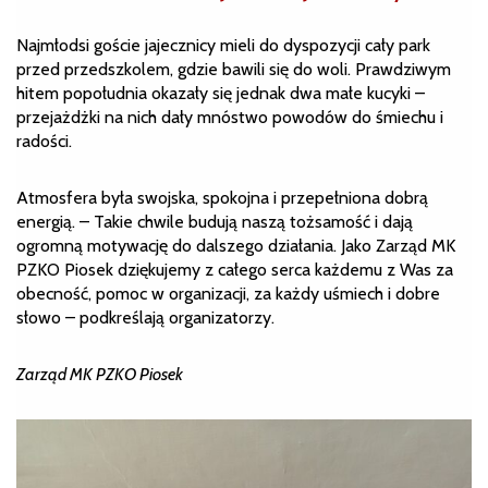
Najmłodsi goście jajecznicy mieli do dyspozycji cały park
przed przedszkolem, gdzie bawili się do woli. Prawdziwym
hitem popołudnia okazały się jednak dwa małe kucyki –
przejażdżki na nich dały mnóstwo powodów do śmiechu i
radości.
Atmosfera była swojska, spokojna i przepełniona dobrą
energią. – Takie chwile budują naszą tożsamość i dają
ogromną motywację do dalszego działania. Jako Zarząd MK
PZKO Piosek dziękujemy z całego serca każdemu z Was za
obecność, pomoc w organizacji, za każdy uśmiech i dobre
słowo – podkreślają organizatorzy.
Zarząd MK PZKO Piosek