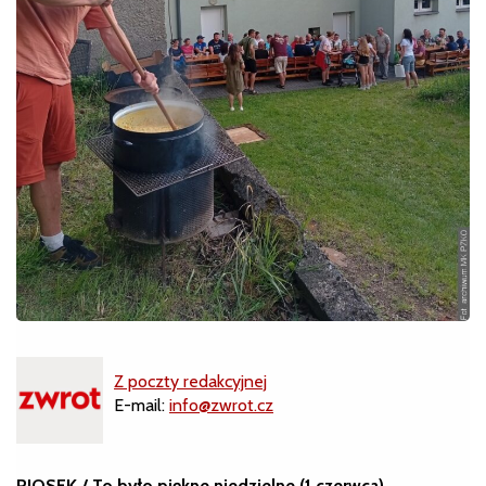
Z poczty redakcyjnej
E-mail:
info@zwrot.cz
PIOSEK / To było piękne niedzielne (1 czerwca)