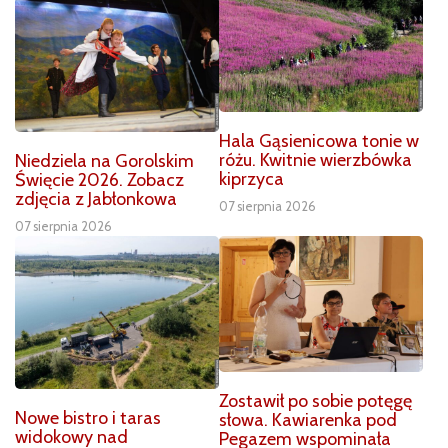
Hala Gąsienicowa tonie w
różu. Kwitnie wierzbówka
Niedziela na Gorolskim
kiprzyca
Święcie 2026. Zobacz
zdjęcia z Jabłonkowa
07 sierpnia 2026
07 sierpnia 2026
Zostawił po sobie potęgę
Nowe bistro i taras
słowa. Kawiarenka pod
widokowy nad
Pegazem wspominała