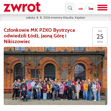
sobota, 8. 8. 2026
imieniny
Klaudia, Kajetan
Członkowie MK PZKO Bystrzyca
maj
25
odwiedzili Łódź, Jasną Górę i
Nikiszowiec
2026