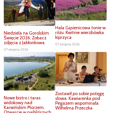
Hala Gąsienicowa tonie w
różu. Kwitnie wierzbówka
Niedziela na Gorolskim
kiprzyca
Święcie 2026. Zobacz
zdjęcia z Jabłonkowa
07 sierpnia 2026
07 sierpnia 2026
Zostawił po sobie potęgę
Nowe bistro i taras
słowa. Kawiarenka pod
widokowy nad
Pegazem wspominała
Karwińskim Morzem.
Wilhelma Przeczka
Otwarcie w najbliższych