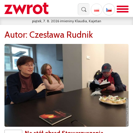
piątek, 7. 8. 2026
imieniny
Klaudia, Kajetan
Autor:
Czesława Rudnik
Na stół obrad Stowarzyszenia