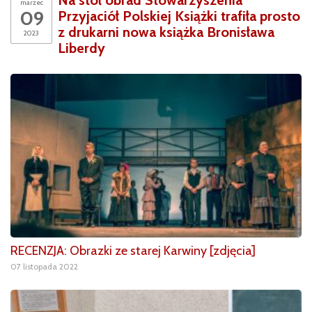
marzec
09
Przyjaciół Polskiej Książki trafiła prosto
z drukarni nowa książka Bronisława
2023
Liberdy
RECENZJA: Obrazki ze starej Karwiny [zdjęcia]
07 listopada 2022