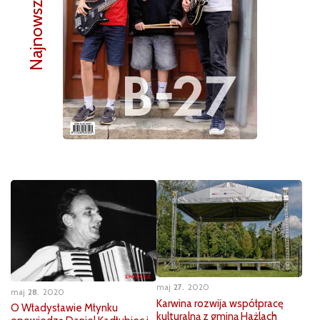
Najnowszy numer
maj
27
2020
maj
28
2020
Karwina rozwija współpracę
O Władysławie Młynku
kulturalną z gminą Hażlach