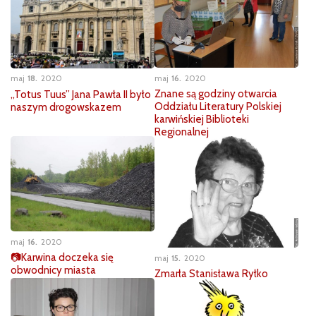
maj
16
2020
maj
18
2020
Znane są godziny otwarcia
„Totus Tuus” Jana Pawła II było
Oddziału Literatury Polskiej
naszym drogowskazem
karwińskiej Biblioteki
Regionalnej
maj
16
2020
📷Karwina doczeka się
maj
15
2020
obwodnicy miasta
Zmarła Stanisława Ryłko