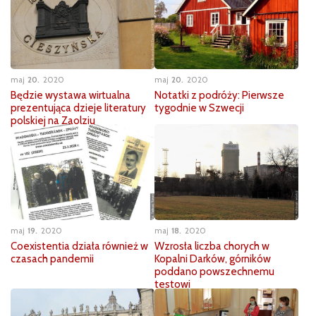
maj
20
2020
maj
20
2020
Będzie wystawa wirtualna
Notatki z podróży: Pierwsze
prezentująca dzieje literatury
tygodnie w Szwecji
polskiej na Zaolziu
maj
19
2020
maj
18
2020
Coexistentia działa również w
Wzrosła liczba chorych w
czasach pandemii
Kopalni Darków, górników
poddano powszechnemu
testowi