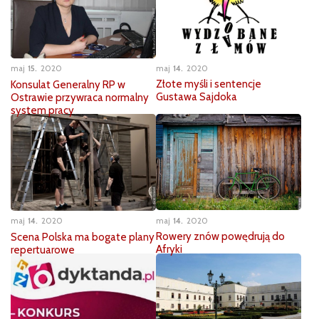
maj
14
2020
maj
15
2020
Złote myśli i sentencje
Konsulat Generalny RP w
Gustawa Sajdoka
Ostrawie przywraca normalny
system pracy
maj
14
2020
maj
14
2020
Rowery znów powędrują do
Scena Polska ma bogate plany
Afryki
repertuarowe