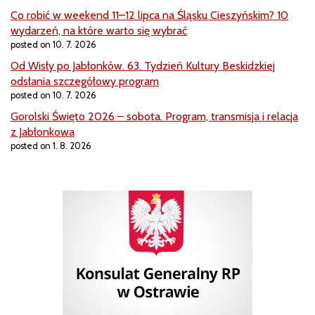
Co robić w weekend 11–12 lipca na Śląsku Cieszyńskim? 10
wydarzeń, na które warto się wybrać
posted on 10. 7. 2026
Od Wisły po Jabłonków. 63. Tydzień Kultury Beskidzkiej
odsłania szczegółowy program
posted on 10. 7. 2026
Gorolski Święto 2026 – sobota. Program, transmisja i relacja
z Jabłonkowa
posted on 1. 8. 2026