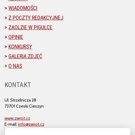
WIADOMOŚCI
Z POCZTY REDAKCYJNEJ
ZAOLZIE W PIGUŁCE
OPINIE
KONKURSY
GALERIA ZDJĘĆ
O NAS
KONTAKT
Ul. Strzelnicza 28
73701 Czeski Cieszyn
www.zwrot.cz
E-mail:
info@zwrot.cz
Tel. i faks: 558 711 582