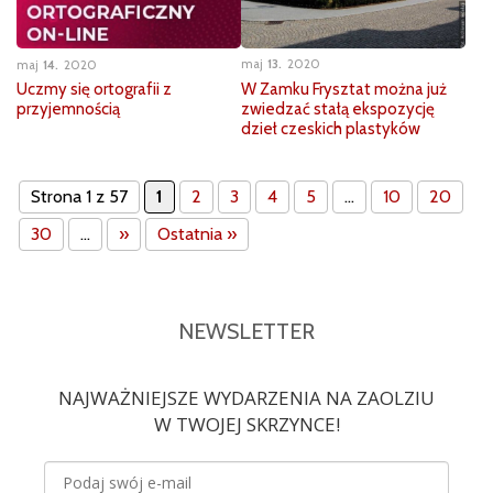
maj
13
2020
maj
14
2020
W Zamku Frysztat można już
Uczmy się ortografii z
zwiedzać stałą ekspozycję
przyjemnością
dzieł czeskich plastyków
Strona 1 z 57
1
2
3
4
5
...
10
20
30
...
»
Ostatnia »
NEWSLETTER
NAJWAŻNIEJSZE WYDARZENIA NA ZAOLZIU
W TWOJEJ SKRZYNCE!