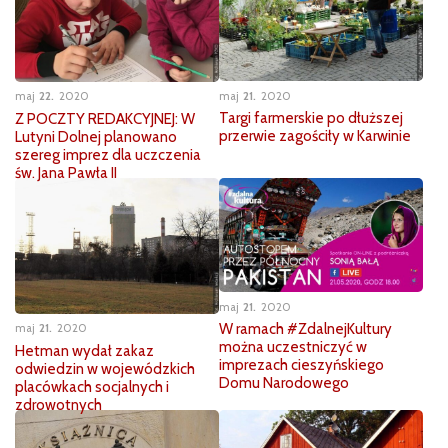
maj
21
2020
maj
22
2020
Targi farmerskie po dłuższej
Z POCZTY REDAKCYJNEJ: W
przerwie zagościły w Karwinie
Lutyni Dolnej planowano
szereg imprez dla uczczenia
św. Jana Pawła II
maj
21
2020
W ramach #ZdalnejKultury
maj
21
2020
można uczestniczyć w
Hetman wydał zakaz
imprezach cieszyńskiego
odwiedzin w wojewódzkich
Domu Narodowego
placówkach socjalnych i
zdrowotnych