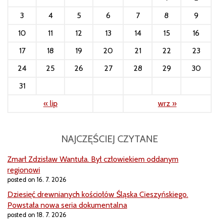
3
4
5
6
7
8
9
10
11
12
13
14
15
16
17
18
19
20
21
22
23
24
25
26
27
28
29
30
31
« lip
wrz »
NAJCZĘŚCIEJ CZYTANE
Zmarł Zdzisław Wantuła. Był człowiekiem oddanym
regionowi
posted on 16. 7. 2026
Dziesięć drewnianych kościołów Śląska Cieszyńskiego.
Powstała nowa seria dokumentalna
posted on 18. 7. 2026