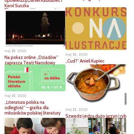
opowiedzą Daniel Kadłubiec i
Karol Suszka
maj
25
2020
maj
25
2020
Na pokaz online „Dziadów”
„Cud?” Anieli Kupiec
zaprasza Teatr Narodowy
maj
23
2020
„Literatura polska na
odległość” – gratka dla
maj
22
2020
miłośników polskiej literatury
Szwedzi jedzą dużo jarzyn i ryb