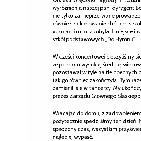
wyróżnienia naszej pani dyrygent Be
nie tylko za nieprzerwane prowadzenie
również za kierowanie chórami szk
uczniami m.in. zdobyła II miejsce i
szkół podstawowych „Do Hymnu”.
W części koncertowej cieszyliśmy si
że pomimo wysokiej średniej wiekow
pozostawał w tyle na tle obecnych c
tak go również zakończyła. Tym raze
zamienili się w tancerzy. My ukończ
prezes Zarządu Głównego Śląskiego 
Wracając do domu, z zadowoleniem z
pożytecznie spędziliśmy ten dzień. N
spędzony czas, wszystkim przyświeca
najlepiej wypaść.