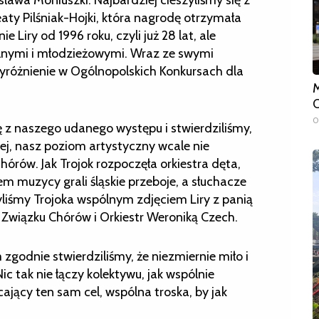
aty Pilśniak-Hojki, która nagrodę otrzymała
 Liry od 1996 roku, czyli już 28 lat, ale
olnymi i młodzieżowymi. Wraz ze swymi
 wyróżnienie w Ogólnopolskich Konkursach dla
M
O
0
ę z naszego udanego występu i stwierdziliśmy,
ej, nasz poziom artystyczny wcale nie
hórów. Jak Trojok rozpoczęła orkiestra dęta,
m muzycy grali śląskie przeboje, a słuchacze
yliśmy Trojoka wspólnym zdjęciem Liry z panią
Związku Chórów i Orkiestr Weroniką Czech.
godnie stwierdziliśmy, że niezmiernie miło i
ic tak nie łączy kolektywu, jak wspólnie
jący ten sam cel, wspólna troska, by jak