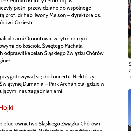
i – Centrum Kultury i Promocji w
czyły pieśni przewidziane do wspólnego
utą prof. dr hab. Iwony Melson – dyrektora ds.
rów i Orkiestr.
ali ulicami Ornontowic w rytm muzyki
rowymi do kościoła Świętego Michała
ch odprawił kapelan Śląskiego Związku Chórów
ginek.
S
z
przygotowywał się do koncertu. Niektórzy
0
 Świątynię Dumania – Park Archanioła, gdzie w
rtującymi nas zagadnieniami.
Hojki
tępie kierownictwo Śląskiego Związku Chórów i
ława Moniuszki. Najbardziej cieszyliśmy się z