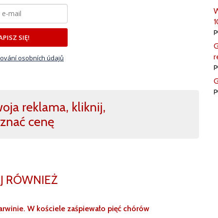
W
1
p
APISZ SIĘ!
G
r
ování osobních údajů
p
G
p
ja reklama, kliknij,
znać cenę
J RÓWNIEŻ
Karwinie. W kościele zaśpiewało pięć chórów