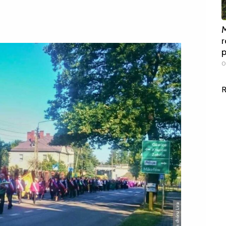
M
r
0
R