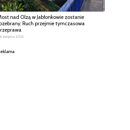
ost nad Olzą w Jabłonkowie zostanie
ozebrany. Ruch przejmie tymczasowa
przeprawa
6 sierpnia 2026
eklama