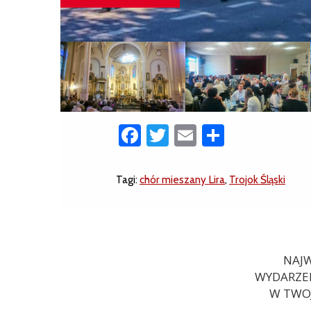
Facebook
Twitter
Email
Share
Tagi:
chór mieszany Lira
,
Trojok Śląski
NAJW
WYDARZEN
W TWOJ