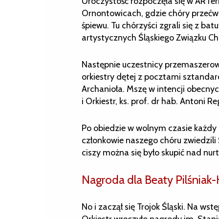
Uroczystość rozpoczęła się w ARTeri
Ornontowicach, gdzie chóry przećwi
śpiewu. Tu chórzyści zgrali się z bat
artystycznych Śląskiego Związku Chó
Następnie uczestnicy przemaszerow
orkiestry dętej z pocztami sztanda
Archanioła. Mszę w intencji obecny
i Orkiestr, ks. prof. dr hab. Antoni Re
Po obiedzie w wolnym czasie każdy 
członkowie naszego chóru zwiedzili
ciszy można się było skupić nad nu
Nagroda dla Beaty Pilśniak-
No i zaczął się Trojok Śląski. Na ws
Orkiestr wręczyło nagrody im. Stanis