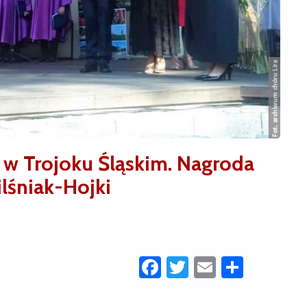
ł w Trojoku Śląskim. Nagroda
ilśniak-Hojki
Facebook
Twitter
Email
Share