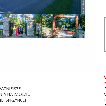
G
r
p
AŻNIEJSZE
IA NA ZAOLZIU
G
i
EJ SKRZYNCE!
p