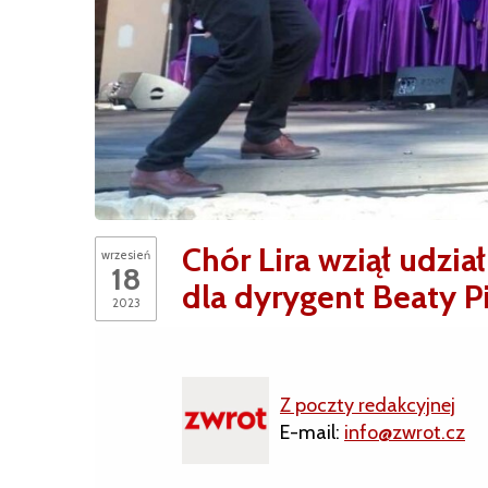
Chór Lira wziął udzia
wrzesień
18
dla dyrygent Beaty P
2023
Z poczty redakcyjnej
E-mail:
info@zwrot.cz