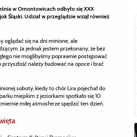
nia w Ornontowicach odbyło się XXX
jok Śląski. Udział w przeglądzie wziął również
y oglądać się na dni minione, ale
zącym. Ja jednak jestem przekonany, że bez
iegłego nie moglibyśmy poprawnie postępować
przyszłość należy budować na opoce i brać
nionej soboty, kiedy to chór Lira pojechał do
rku miejskim z jeziorkami spotkało się 10
zmiernie miłej atmosferze spędzić ten dzień.
więta