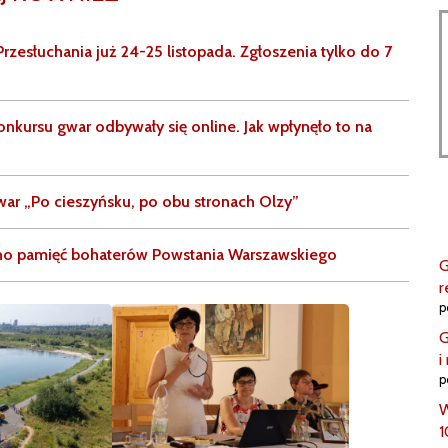
Przesłuchania już 24-25 listopada. Zgłoszenia tylko do 7
nkursu gwar odbywały się online. Jak wpłynęło to na
ar „Po cieszyńsku, po obu stronach Olzy”
o pamięć bohaterów Powstania Warszawskiego
G
r
p
G
i
p
W
1