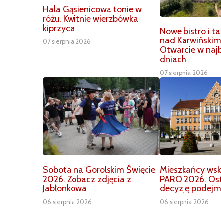
Hala Gąsienicowa tonie w
różu. Kwitnie wierzbówka
kiprzyca
Nowe bistro i t
nad Karwiński
07 sierpnia 2026
Otwarcie w najb
dniach
07 sierpnia 2026
Sobota na Gorolskim Święcie
Mieszkańcy wska
2026. Zobacz zdjęcia z
PARO 2026. Os
Jabłonkowa
decyzję podejm
06 sierpnia 2026
06 sierpnia 2026