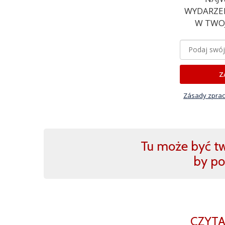
WYDARZEN
W TWOJ
Z
Zásady zprac
Tu może być two
by po
CZYTA