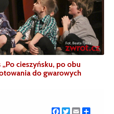
 „Po cieszyńsku, po obu
ygotowania do gwarowych
Facebook
Twitter
Email
Share