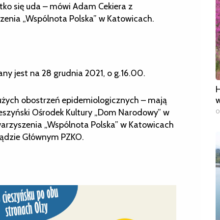
stko się uda – mówi Adam Cekiera z
zenia „Wspólnota Polska” w Katowicach.
ny jest na 28 grudnia 2021, o g.16.00.
H
w
dużych obostrzeń epidemiologicznych – mają
Cieszyński Ośrodek Kultury „Dom Narodowy” w
0
warzyszenia „Wspólnota Polska” w Katowicach
ządzie Głównym PZKO.