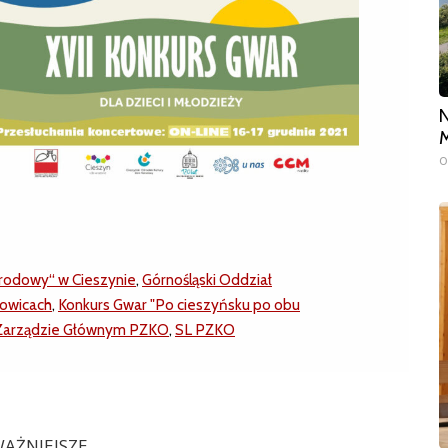
N
M
0
rodowy“ w Cieszynie
,
Górnośląski Oddział
towicach
,
Konkurs Gwar "Po cieszyńsku po obu
 Zarządzie Głównym PZKO
,
SL PZKO
AŻNIEJSZE