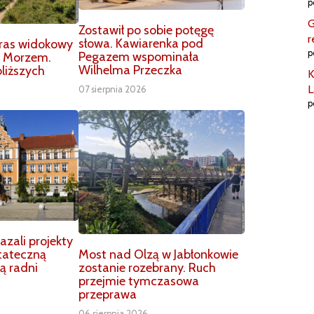
p
G
Zostawił po sobie potęgę
r
słowa. Kawiarenka pod
aras widokowy
p
Pegazem wspominała
m Morzem.
Wilhelma Przeczka
liższych
K
L
07 sierpnia 2026
p
zali projekty
Most nad Olzą w Jabłonkowie
tateczną
zostanie rozebrany. Ruch
ą radni
przejmie tymczasowa
przeprawa
06 sierpnia 2026