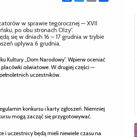
izatorów w sprawie tegorocznej — XVII
ńsku, po obu stronach Olzy”.
dą się w dniach 16 – 17 grudnia w trybie
szeń upływa 6 grudnia.
odku Kultury „Dom Narodowy”. Wpierw oceniać
 placówki oświatowe. W drugiej części —
pełnoletnich uczestników.
gulamin konkursu i karty zgłoszeń. Niemniej
onkursu mogą zacząć się przygotowywać.
e i uczestnicy będą mieli niewiele czasu na