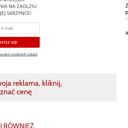
Z
IA NA ZAOLZIU
p
EJ SKRZYNCE!
0
R
APISZ SIĘ!
ování osobních údajů
ja reklama, kliknij,
znać cenę
J RÓWNIEŻ