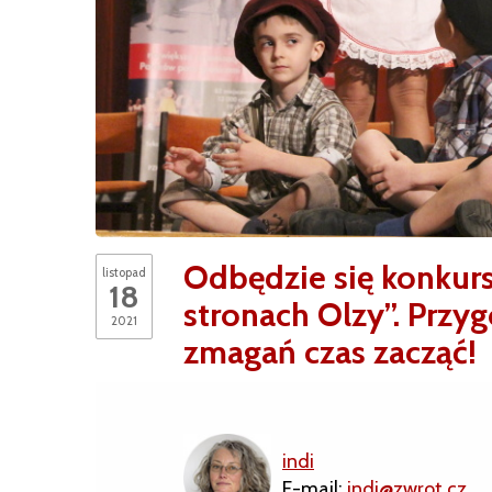
Odbędzie się konkurs
listopad
18
stronach Olzy”. Prz
2021
zmagań czas zacząć!
indi
E-mail:
indi@zwrot.cz