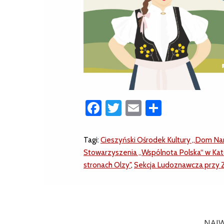
Facebook
Twitter
Email
Share
Tagi:
Cieszyński Ośrodek Kultury „Dom Na
Stowarzyszenia „Wspólnota Polska“ w Ka
stronach Olzy"
,
Sekcja Ludoznawcza przy
NAJW