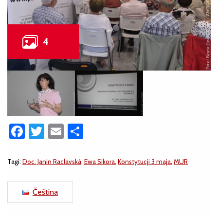
Facebook
Twitter
Email
Share
Tagi:
Doc. Janin Raclavská
,
Ewa Sikora
,
Konstytucji 3 maja
,
MUR
Čeština