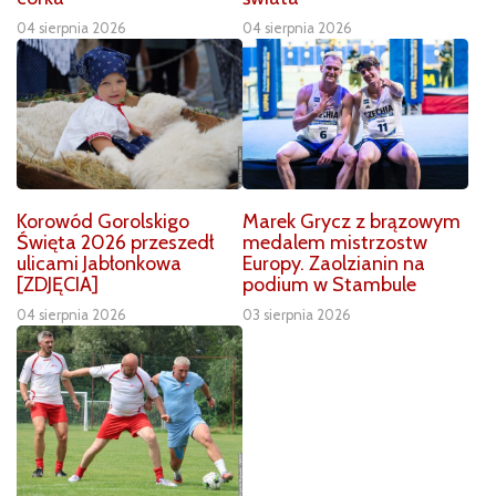
04 sierpnia 2026
04 sierpnia 2026
Korowód Gorolskigo
Marek Grycz z brązowym
Święta 2026 przeszedł
medalem mistrzostw
ulicami Jabłonkowa
Europy. Zaolzianin na
[ZDJĘCIA]
podium w Stambule
04 sierpnia 2026
03 sierpnia 2026