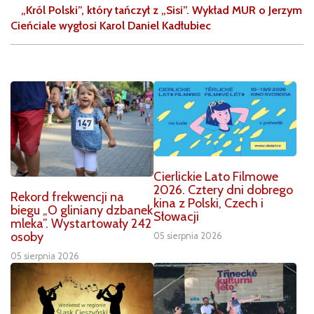
„Król Polski”, który tańczył z „Sisi”. Wykład MUR o Jerzym
Cieńciale wygłosi Karol Daniel Kadłubiec
Cierlickie Lato Filmowe
2026. Cztery dni dobrego
Rekord frekwencji na
kina z Polski, Czech i
biegu „O gliniany dzbanek
Słowacji
mleka”. Wystartowały 242
osoby
05 sierpnia 2026
05 sierpnia 2026