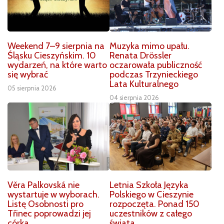
Weekend 7–9 sierpnia na
Muzyka mimo upału.
Śląsku Cieszyńskim. 10
Renata Drössler
wydarzeń, na które warto
oczarowała publiczność
się wybrać
podczas Trzynieckiego
Lata Kulturalnego
05 sierpnia 2026
04 sierpnia 2026
Věra Palkovská nie
Letnia Szkoła Języka
wystartuje w wyborach.
Polskiego w Cieszynie
Listę Osobnosti pro
rozpoczęta. Ponad 150
Třinec poprowadzi jej
uczestników z całego
córka
świata