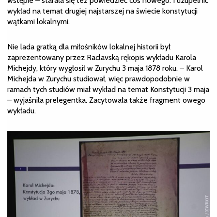
wstępie – starała się też powiedzieć coś nowego. I uzupełnić
wykład na temat drugiej najstarszej na świecie konstytucji
wątkami lokalnymi.
Nie lada gratką dla miłośników lokalnej historii był
zaprezentowany przez Raclavską rękopis wykładu Karola
Michejdy, który wygłosił w Zurychu 3 maja 1878 roku. – Karol
Michejda w Zurychu studiował, więc prawdopodobnie w
ramach tych studiów miał wykład na temat Konstytucji 3 maja
– wyjaśniła prelegentka. Zacytowała także fragment owego
wykładu.