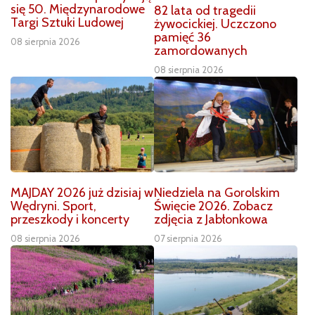
się 50. Międzynarodowe
82 lata od tragedii
Targi Sztuki Ludowej
żywocickiej. Uczczono
pamięć 36
08 sierpnia 2026
zamordowanych
08 sierpnia 2026
MAJDAY 2026 już dzisiaj w
Niedziela na Gorolskim
Wędryni. Sport,
Święcie 2026. Zobacz
przeszkody i koncerty
zdjęcia z Jabłonkowa
08 sierpnia 2026
07 sierpnia 2026