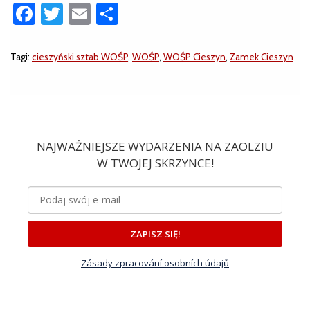
Facebook
Twitter
Email
Share
Tagi:
cieszyński sztab WOŚP
,
WOŚP
,
WOŚP Cieszyn
,
Zamek Cieszyn
NAJWAŻNIEJSZE WYDARZENIA NA ZAOLZIU
W TWOJEJ SKRZYNCE!
ZAPISZ SIĘ!
Zásady zpracování osobních údajů