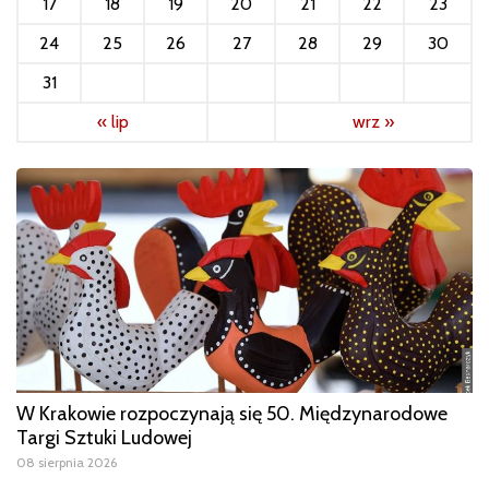
17
18
19
20
21
22
23
24
25
26
27
28
29
30
31
« lip
wrz »
W Krakowie rozpoczynają się 50. Międzynarodowe
Targi Sztuki Ludowej
08 sierpnia 2026