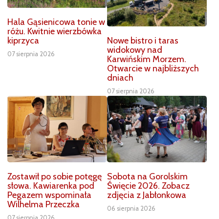
Hala Gąsienicowa tonie w
różu. Kwitnie wierzbówka
Nowe bistro i taras
kiprzyca
widokowy nad
07 sierpnia 2026
Karwińskim Morzem.
Otwarcie w najbliższych
dniach
07 sierpnia 2026
Zostawił po sobie potęgę
Sobota na Gorolskim
słowa. Kawiarenka pod
Święcie 2026. Zobacz
Pegazem wspominała
zdjęcia z Jabłonkowa
Wilhelma Przeczka
06 sierpnia 2026
07 sierpnia 2026