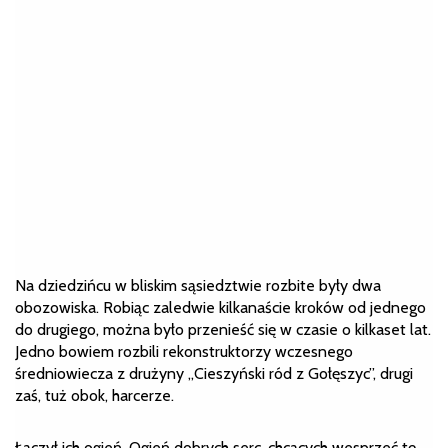
Na dziedzińcu w bliskim sąsiedztwie rozbite były dwa
obozowiska. Robiąc zaledwie kilkanaście kroków od jednego
do drugiego, można było przenieść się w czasie o kilkaset lat.
Jedno bowiem rozbili rekonstruktorzy wczesnego
średniowiecza z drużyny „Cieszyński ród z Gołęszyc”, drugi
zaś, tuż obok, harcerze.
Łączył ich ogień. Ogień dobrych serc, chcących wesprzeć tę