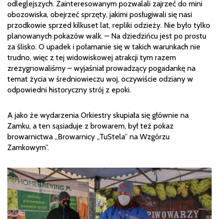
odleglejszych. Zainteresowanym pozwalali zajrzeć do mini
obozowiska, obejrzeć sprzęty, jakimi posługiwali się nasi
przodkowie sprzed kilkuset lat, repliki odzieży. Nie było tylko
planowanych pokazów walk. – Na dziedzińcu jest po prostu
za ślisko. O upadek i połamanie się w takich warunkach nie
trudno, więc z tej widowiskowej atrakcji tym razem
zrezygnowaliśmy – wyjaśniał prowadzący pogadankę na
temat życia w średniowieczu woj, oczywiście odziany w
odpowiedni historyczny strój z epoki.
A jako że wydarzenia Orkiestry skupiała się głównie na
Zamku, a ten sąsiaduje z browarem, był też pokaz
browarnictwa „Browarnicy „TuStela” na Wzgórzu
Zamkowym”.