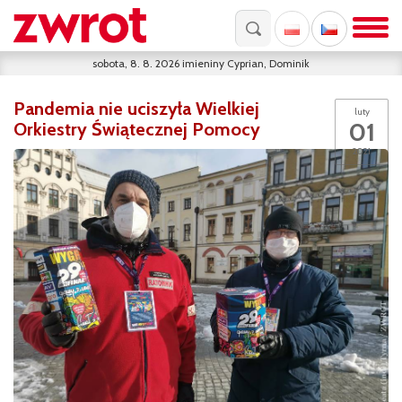
sobota, 8. 8. 2026
imieniny
Cyprian, Dominik
Pandemia nie uciszyła Wielkiej
luty
01
Orkiestry Świątecznej Pomocy
2021