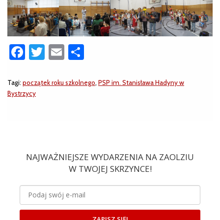
Facebook
Twitter
Email
Share
Tagi:
początek roku szkolnego
,
PSP im. Stanisława Hadyny w
Bystrzycy
NAJWAŻNIEJSZE WYDARZENIA NA ZAOLZIU
W TWOJEJ SKRZYNCE!
ZAPISZ SIĘ!