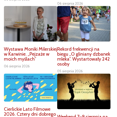
06 sierpnia 2026
Wystawa Moniki Milerskiej
Rekord frekwencji na
w Karwinie. „Pejzaże w
biegu „O gliniany dzbanek
moich myślach”
mleka”. Wystartowały 242
osoby
06 sierpnia 2026
05 sierpnia 2026
Cierlickie Lato Filmowe
2026. Cztery dni dobrego
Weekend 7–9 sierpnia na