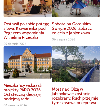
Zostawił po sobie potęgę
Sobota na Gorolskim
słowa. Kawiarenka pod
Święcie 2026. Zobacz
Pegazem wspominała
zdjęcia z Jabłonkowa
Wilhelma Przeczka
06 sierpnia 2026
07 sierpnia 2026
Mieszkańcy wskazali
Most nad Olzą w
projekty PARO 2026.
Jabłonkowie zostanie
Ostateczną decyzję
rozebrany. Ruch przejmie
podejmą radni
tymczasowa przeprawa
06 sierpnia 2026