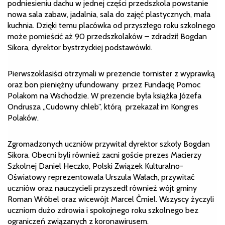
podniesieniu dachu w jednej części przedszkola powstanie
nowa sala zabaw, jadalnia, sala do zajęć plastycznych, mała
kuchnia. Dzięki temu placówka od przyszłego roku szkolnego
może pomieścić aż 90 przedszkolaków – zdradził Bogdan
Sikora, dyrektor bystrzyckiej podstawówki.
Pierwszoklasiści otrzymali w prezencie tornister z wyprawką
oraz bon pieniężny ufundowany przez Fundację Pomoc
Polakom na Wschodzie. W prezencie była książka Józefa
Ondrusza „Cudowny chleb”, którą przekazał im Kongres
Polaków.
Zgromadzonych uczniów przywitał dyrektor szkoły Bogdan
Sikora. Obecni byli również zacni goście prezes Macierzy
Szkolnej Daniel Heczko, Polski Związek Kulturalno-
Oświatowy reprezentowała Urszula Wałach, przywitać
uczniów oraz nauczycieli przyszedł również wójt gminy
Roman Wróbel oraz wicewójt Marcel Čmiel. Wszyscy życzyli
uczniom dużo zdrowia i spokojnego roku szkolnego bez
ograniczeń związanych z koronawirusem.