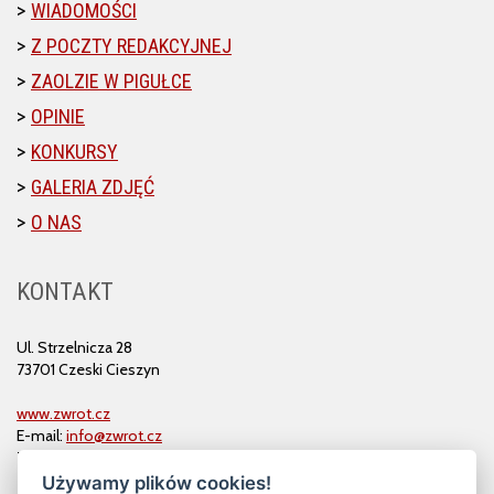
WIADOMOŚCI
Z POCZTY REDAKCYJNEJ
ZAOLZIE W PIGUŁCE
OPINIE
KONKURSY
GALERIA ZDJĘĆ
O NAS
KONTAKT
Ul. Strzelnicza 28
73701 Czeski Cieszyn
www.zwrot.cz
E-mail:
info@zwrot.cz
Tel. i faks: 558 711 582
Używamy plików cookies!