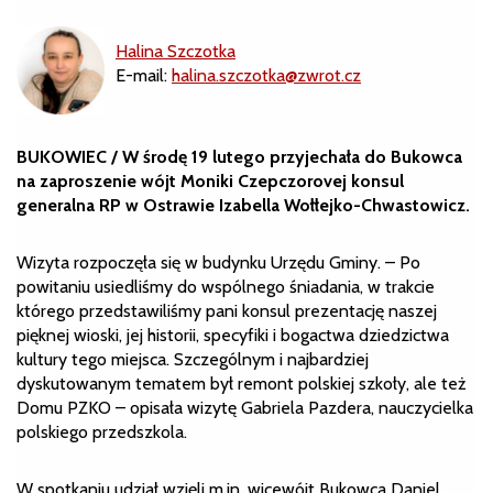
Halina Szczotka
E-mail:
halina.szczotka@zwrot.cz
BUKOWIEC / W środę 19 lutego przyjechała do Bukowca
na zaproszenie wójt Moniki Czepczorovej konsul
generalna RP w Ostrawie Izabella Wołłejko-Chwastowicz.
Wizyta rozpoczęła się w budynku Urzędu Gminy. – Po
powitaniu usiedliśmy do wspólnego śniadania, w trakcie
którego przedstawiliśmy pani konsul prezentację naszej
pięknej wioski, jej historii, specyfiki i bogactwa dziedzictwa
kultury tego miejsca. Szczególnym i najbardziej
dyskutowanym tematem był remont polskiej szkoły, ale też
Domu PZKO – opisała wizytę Gabriela Pazdera, nauczycielka
polskiego przedszkola.
W spotkaniu udział wzięli m.in. wicewójt Bukowca Daniel