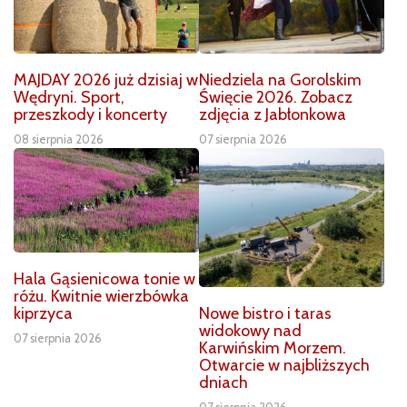
MAJDAY 2026 już dzisiaj w
Niedziela na Gorolskim
Wędryni. Sport,
Święcie 2026. Zobacz
przeszkody i koncerty
zdjęcia z Jabłonkowa
08 sierpnia 2026
07 sierpnia 2026
Hala Gąsienicowa tonie w
różu. Kwitnie wierzbówka
Nowe bistro i taras
kiprzyca
widokowy nad
07 sierpnia 2026
Karwińskim Morzem.
Otwarcie w najbliższych
dniach