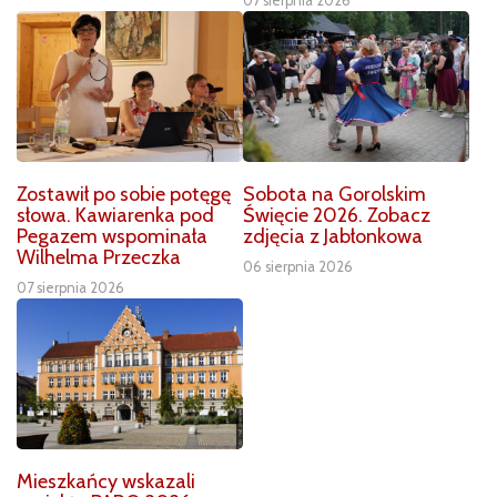
07 sierpnia 2026
Zostawił po sobie potęgę
Sobota na Gorolskim
słowa. Kawiarenka pod
Święcie 2026. Zobacz
Pegazem wspominała
zdjęcia z Jabłonkowa
Wilhelma Przeczka
06 sierpnia 2026
07 sierpnia 2026
Mieszkańcy wskazali