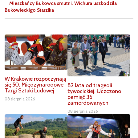
Mieszkańcy Bukowca smutni. Wichura uszkodziła
Bukowieckigo Starzika
W Krakowie rozpoczynają
się 50. Międzynarodowe
82 lata od tragedii
Targi Sztuki Ludowej
żywocickiej. Uczczono
pamięć 36
08 sierpnia 2026
zamordowanych
08 sierpnia 2026