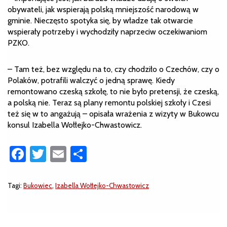
obywateli, jak wspierają polską mniejszość narodową w
gminie. Nieczęsto spotyka się, by władze tak otwarcie
wspierały potrzeby i wychodziły naprzeciw oczekiwaniom
PZKO.
– Tam też, bez względu na to, czy chodziło o Czechów, czy o
Polaków, potrafili walczyć o jedną sprawę. Kiedy
remontowano czeską szkołę, to nie było pretensji, że czeską,
a polską nie. Teraz są plany remontu polskiej szkoły i Czesi
też się w to angażują – opisała wrażenia z wizyty w Bukowcu
konsul Izabella Wołłejko-Chwastowicz.
Facebook
Twitter
Email
Share
Tagi:
Bukowiec
,
Izabella Wołłejko-Chwastowicz