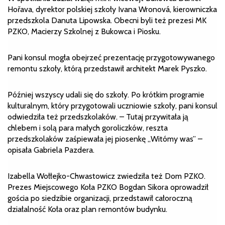
Hořava, dyrektor polskiej szkoły Ivana Wronová, kierowniczka
przedszkola Danuta Lipowska. Obecni byli też prezesi MK
PZKO, Macierzy Szkolnej z Bukowca i Piosku.
Pani konsul mogła obejrzeć prezentację przygotowywanego
remontu szkoły, którą przedstawił architekt Marek Pyszko.
Później wszyscy udali się do szkoły. Po krótkim programie
kulturalnym, który przygotowali uczniowie szkoły, pani konsul
odwiedziła też przedszkolaków. – Tutaj przywitała ją
chlebem i solą para małych goroliczków, reszta
przedszkolaków zaśpiewała jej piosenkę „Witómy was” –
opisała Gabriela Pazdera.
Izabella Wołłejko-Chwastowicz zwiedziła też Dom PZKO.
Prezes Miejscowego Koła PZKO Bogdan Sikora oprowadził
gościa po siedzibie organizacji, przedstawił całoroczną
działalność Koła oraz plan remontów budynku.