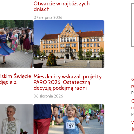
Otwarcie w najbliższych
dniach
07 sierpnia 2026
lskim Święcie
Mieszkańcy wskazali projekty
G
jęcia z
PARO 2026. Ostateczną
r
decyzję podejmą radni
p
06 sierpnia 2026
G
i
p
W
1