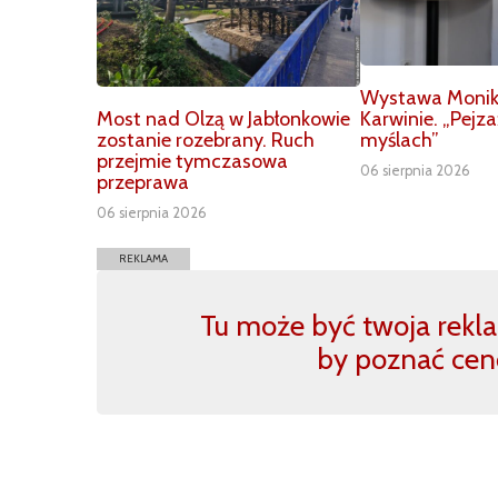
Wystawa Moniki 
Karwinie. „Pejz
Most nad Olzą w Jabłonkowie
myślach”
zostanie rozebrany. Ruch
przejmie tymczasowa
06 sierpnia 2026
przeprawa
06 sierpnia 2026
REKLAMA
Tu może być twoja reklam
by poznać cen