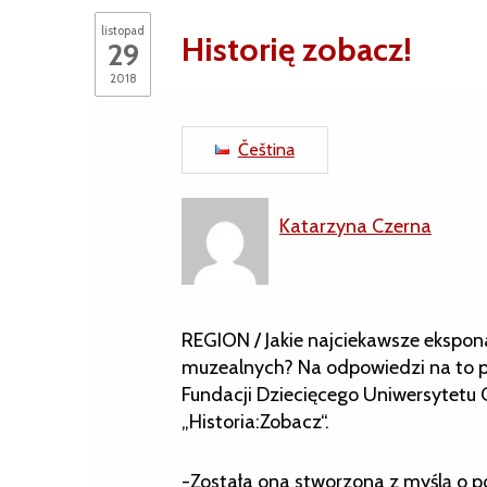
listopad
Historię zobacz!
29
2018
Čeština
Katarzyna Czerna
REGION / Jakie najciekawsze ekspo
muzealnych? Na odpowiedzi na to py
Fundacji Dziecięcego Uniwersytetu 
„Historia:Zobacz“.
-Została ona stworzona z myślą o po