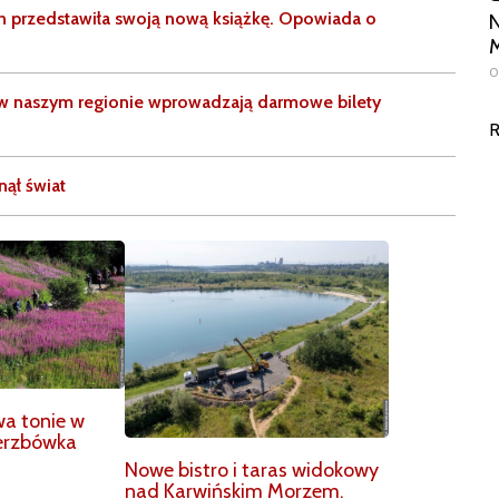
ch przedstawiła swoją nową książkę. Opowiada o
N
M
0
 w naszym regionie wprowadzają darmowe bilety
R
nął świat
wa tonie w
ierzbówka
Nowe bistro i taras widokowy
nad Karwińskim Morzem.