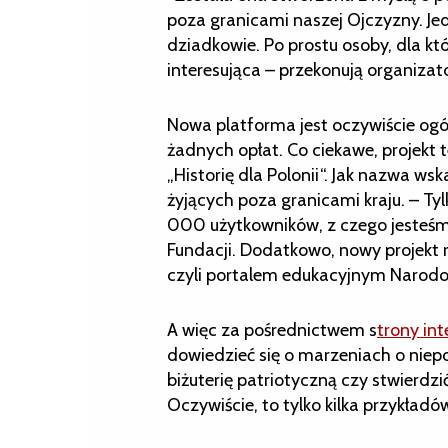
poza granicami naszej Ojczyzny. Jed
dziadkowie. Po prostu osoby, dla któr
interesująca – przekonują organizat
Nowa platforma jest oczywiście ogó
żadnych opłat. Co ciekawe, projekt 
„Historię dla Polonii“. Jak nazwa ws
żyjących poza granicami kraju. – Ty
000 użytkowników, z czego jesteśm
Fundacji. Dodatkowo, nowy projekt re
czyli portalem edukacyjnym Narodo
A więc za pośrednictwem s
trony in
dowiedzieć się o marzeniach o niepo
biżuterię patriotyczną czy stwierdzi
Oczywiście, to tylko kilka przykładó