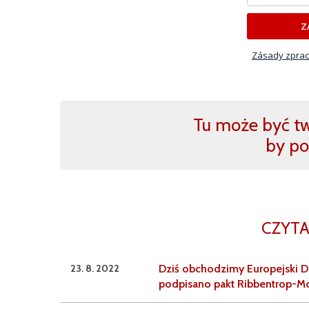
Z
Zásady zprac
Tu może być two
by po
CZYTA
23. 8. 2022
Dziś obchodzimy Europejski Dz
podpisano pakt Ribbentrop-M