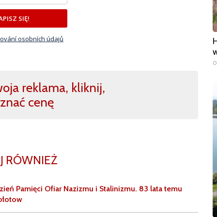
APISZ SIĘ!
ování osobních údajů
H
w
0
ja reklama, kliknij,
znać cenę
J RÓWNIEŻ
ień Pamięci Ofiar Nazizmu i Stalinizmu. 83 lata temu
ołotow