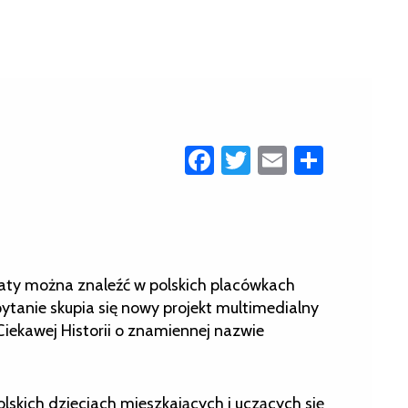
Facebook
Twitter
Email
Share
naty można znaleźć w polskich placówkach
tanie skupia się nowy projekt multimedialny
Ciekawej Historii o znamiennej nazwie
lskich dzieciach mieszkających i uczących się