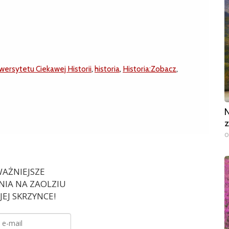
wersytetu Ciekawej Historii
,
historia
,
Historia:Zobacz
,
N
z
0
AŻNIEJSZE
IA NA ZAOLZIU
EJ SKRZYNCE!