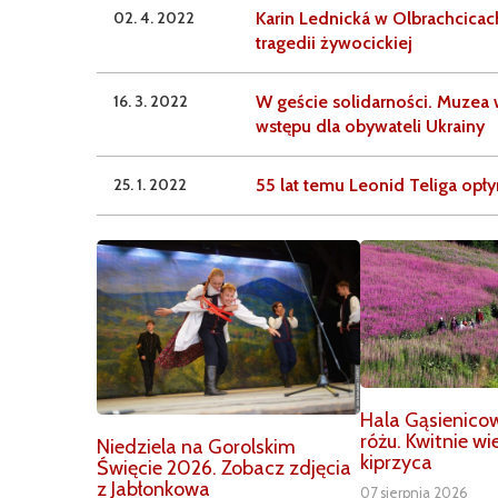
02. 4. 2022
Karin Lednická w Olbrachcica
tragedii żywocickiej
16. 3. 2022
W geście solidarności. Muzea
wstępu dla obywateli Ukrainy
25. 1. 2022
55 lat temu Leonid Teliga opły
Hala Gąsienico
różu. Kwitnie w
Niedziela na Gorolskim
kiprzyca
Święcie 2026. Zobacz zdjęcia
z Jabłonkowa
07 sierpnia 2026