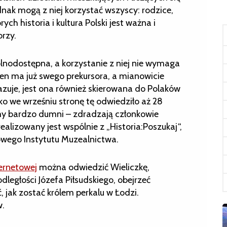
nak mogą z niej korzystać wszyscy: rodzice,
ych historia i kultura Polski jest ważna i
orzy.
lnodostępna, a korzystanie z niej nie wymaga
ten ma już swego prekursora, a mianowicie
kazuje, jest ona również skierowana do Polaków
lko we wrześniu stronę tę odwiedziło aż 28
y bardzo dumni – zdradzają członkowie
alizowany jest wspólnie z „Historia:Poszukaj“,
wego Instytutu Muzealnictwa.
ternetowej
można odwiedzić Wieliczkę,
dległości Józefa Piłsudskiego, obejrzeć
ć, jak zostać królem perkalu w Łodzi.
w.