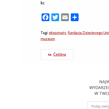
kc
Facebook
Twitter
Email
Share
Tagi:
eksponaty
,
Fundacja Dziecięcego Uni
muzeum
Čeština
NAJW
WYDARZEN
W TWOJ