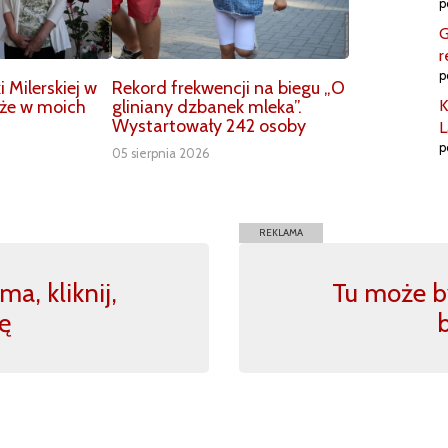
p
G
r
p
Milerskiej w
Rekord frekwencji na biegu „O
aże w moich
gliniany dzbanek mleka”.
K
Wystartowały 242 osoby
L
p
05 sierpnia 2026
REKLAMA
a, kliknij,
Tu może by
ę