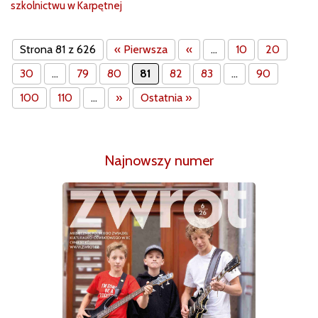
szkolnictwu w Karpętnej
Strona 81 z 626
« Pierwsza
«
...
10
20
30
...
79
80
81
82
83
...
90
100
110
...
»
Ostatnia »
Najnowszy numer