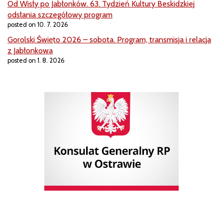
Od Wisły po Jabłonków. 63. Tydzień Kultury Beskidzkiej
odsłania szczegółowy program
posted on 10. 7. 2026
Gorolski Święto 2026 – sobota. Program, transmisja i relacja
z Jabłonkowa
posted on 1. 8. 2026