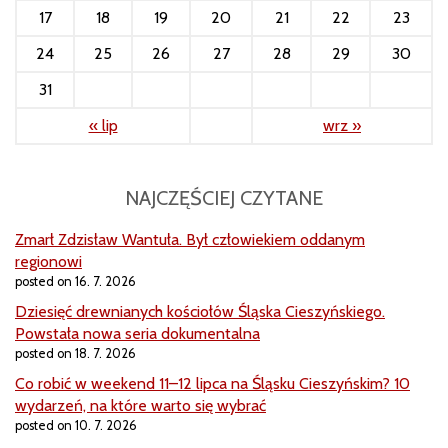
17
18
19
20
21
22
23
24
25
26
27
28
29
30
31
« lip
wrz »
NAJCZĘŚCIEJ CZYTANE
Zmarł Zdzisław Wantuła. Był człowiekiem oddanym
regionowi
posted on 16. 7. 2026
Dziesięć drewnianych kościołów Śląska Cieszyńskiego.
Powstała nowa seria dokumentalna
posted on 18. 7. 2026
Co robić w weekend 11–12 lipca na Śląsku Cieszyńskim? 10
wydarzeń, na które warto się wybrać
posted on 10. 7. 2026