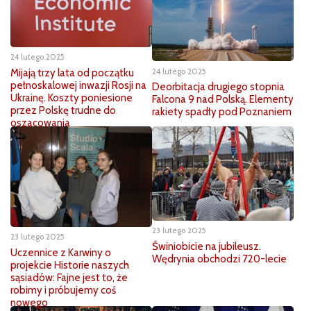
24 lutego 2025
Mijają trzy lata od początku
24 lutego 2025
pełnoskalowej inwazji Rosji na
Deorbitacja drugiego stopnia
Ukrainę. Koszty poniesione
Falcona 9 nad Polską. Elementy
przez Polskę trudne do
rakiety spadły pod Poznaniem
oszacowania
23 lutego 2025
23 lutego 2025
Świniobicie na jubileusz.
Uczennice z Karwiny o
Wędrynia obchodzi 720-lecie
projekcie Historie naszych
sąsiadów: Fajne jest to, że
robimy i próbujemy coś
nowego