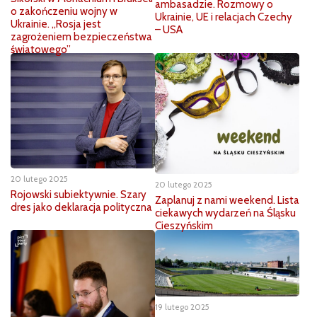
ambasadzie. Rozmowy o
o zakończeniu wojny w
Ukrainie, UE i relacjach Czechy
Ukrainie. „Rosja jest
– USA
zagrożeniem bezpieczeństwa
światowego”
20 lutego 2025
20 lutego 2025
Rojowski subiektywnie. Szary
Zaplanuj z nami weekend. Lista
dres jako deklaracja polityczna
ciekawych wydarzeń na Śląsku
Cieszyńskim
19 lutego 2025