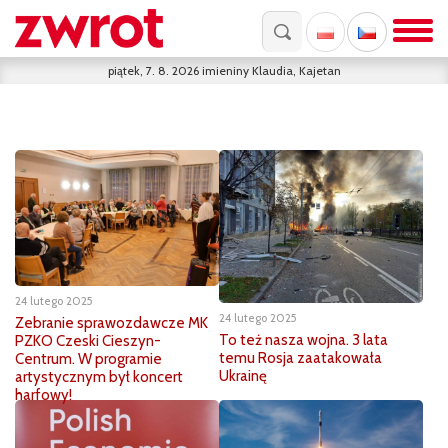
piątek, 7. 8. 2026
imieniny
Klaudia, Kajetan
24 lutego 2025
24 lutego 2025
Zebranie sprawozdawcze MK
To też nasza wojna. 3 lata
PZKO Czeski Cieszyn-
temu Rosja zaatakowała
Centrum. W programie
Ukrainę
artystycznym był koncert
harfowy!