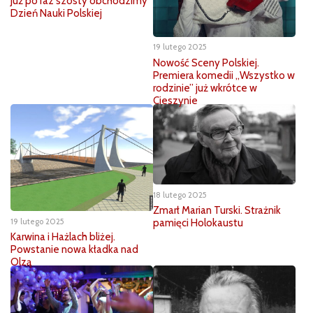
Już po raz szósty obchodzimy
Dzień Nauki Polskiej
19 lutego 2025
Nowość Sceny Polskiej.
Premiera komedii „Wszystko w
rodzinie” już wkrótce w
Cieszynie
18 lutego 2025
Zmarł Marian Turski. Strażnik
19 lutego 2025
pamięci Holokaustu
Karwina i Hażlach bliżej.
Powstanie nowa kładka nad
Olzą