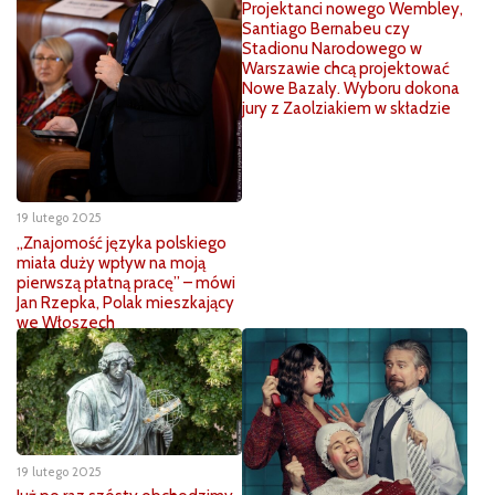
Projektanci nowego Wembley,
Santiago Bernabeu czy
Stadionu Narodowego w
Warszawie chcą projektować
Nowe Bazaly. Wyboru dokona
jury z Zaolziakiem w składzie
19 lutego 2025
„Znajomość języka polskiego
miała duży wpływ na moją
pierwszą płatną pracę” – mówi
Jan Rzepka, Polak mieszkający
we Włoszech
19 lutego 2025