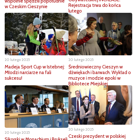
wspólnie spędzili popołudnie
Rejestracja trwa do końca
w Czeskim Cieszynie
lutego
20 lutego 2025
20 lutego 2025
Madeja Sport Cup w Istebnej:
Średniowieczny Cieszyn w
Młodzi narciarze na fali
dźwiękach i barwach. Wykład o
sukcesu!
muzyce i modzie epoki w
Bibliotece Miejskiej
20 lutego 2025
20 lutego 2025
Czeski prezydent w polskiej
Sikorski w Monachium i Brukseli