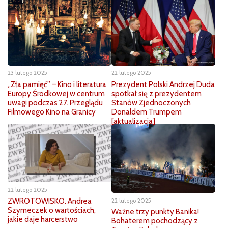
23 lutego 2025
22 lutego 2025
„Zła pamięć” – Kino i literatura
Prezydent Polski Andrzej Duda
Europy Środkowej w centrum
spotkał się z prezydentem
uwagi podczas 27. Przeglądu
Stanów Zjednoczonych
Filmowego Kino na Granicy
Donaldem Trumpem
[aktualizacja]
22 lutego 2025
ZWROTOWISKO. Andrea
22 lutego 2025
Szymeczek o wartościach,
Ważne trzy punkty Banika!
jakie daje harcerstwo
Bohaterem pochodzący z