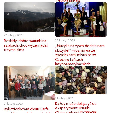
Trzyńca Kubala
22 lutego 2025
Beskidy: dobre warunki na
22 lutego 2025
szlakach, choć wyżej nadal
„Muzyka na żywo dodała nam
trzyma zima
skrzydeł” – rozmowa ze
zwycięzcami mistrzostw
Czech w tańcach
latynoamerykańskich
21 lutego 2025
Każdy może dołączyć do
21 lutego 2025
eksperymentu Nauki
Byli członkowie chóru Harfa
Obywatelskiej INCREASE.