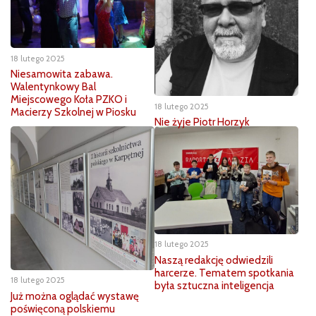
18 lutego 2025
Niesamowita zabawa.
Walentynkowy Bal
Miejscowego Koła PZKO i
18 lutego 2025
Macierzy Szkolnej w Piosku
Nie żyje Piotr Horzyk
18 lutego 2025
Naszą redakcję odwiedzili
harcerze. Tematem spotkania
18 lutego 2025
była sztuczna inteligencja
Już można oglądać wystawę
poświęconą polskiemu