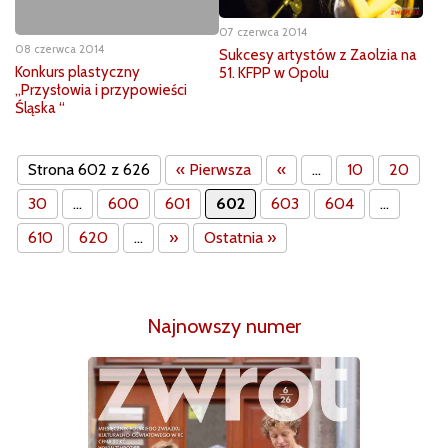
07 czerwca 2014
08 czerwca 2014
Sukcesy artystów z Zaolzia na
Konkurs plastyczny
51. KFPP w Opolu
„Przysłowia i przypowieści
Śląska “
Strona 602 z 626
« Pierwsza
«
...
10
20
30
...
600
601
602
603
604
...
610
620
...
»
Ostatnia »
Najnowszy numer