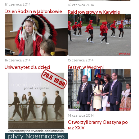
17 czerwca 2014
16 czerwca 2014
Dzień Rodzin w Jabłonkowie
Rajd rowerowy w Karwinie
16 czerwca 2014
15 czerwca 2014
Uniwersytet dla dzieci
Festyn w Wędryni
14 czerwca 2014
Otworzyli bramy Cieszyna po
raz XXIV