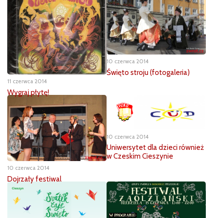
10 czerwca 2014
Święto stroju (fotogaleria)
11 czerwca 2014
Wygraj płytę!
10 czerwca 2014
Uniwersytet dla dzieci również
w Czeskim Cieszynie
10 czerwca 2014
Dojrzały festiwal