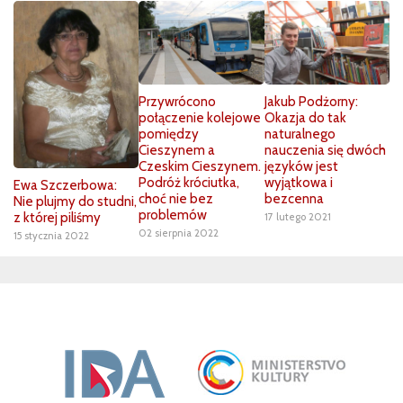
Przywrócono
Jakub Podżorny:
połączenie kolejowe
Okazja do tak
pomiędzy
naturalnego
Cieszynem a
nauczenia się dwóch
Czeskim Cieszynem.
języków jest
Podróż króciutka,
wyjątkowa i
Ewa Szczerbowa:
choć nie bez
bezcenna
Nie plujmy do studni,
problemów
z której piliśmy
17 lutego 2021
02 sierpnia 2022
15 stycznia 2022