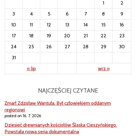
1
2
3
4
5
6
7
8
9
10
11
12
13
14
15
16
17
18
19
20
21
22
23
24
25
26
27
28
29
30
31
« lip
wrz »
NAJCZĘŚCIEJ CZYTANE
Zmarł Zdzisław Wantuła. Był człowiekiem oddanym
regionowi
posted on 16. 7. 2026
Dziesięć drewnianych kościołów Śląska Cieszyńskiego.
Powstała nowa seria dokumentalna