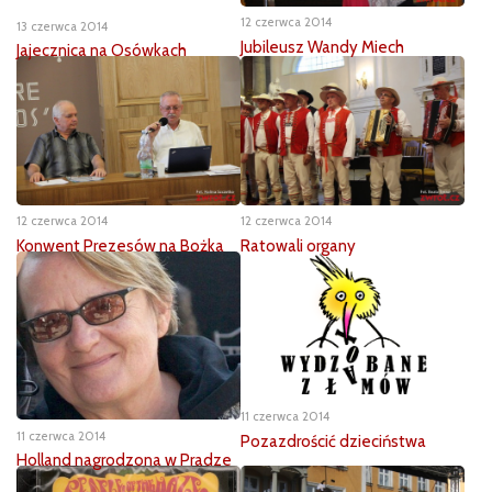
12 czerwca 2014
13 czerwca 2014
Jubileusz Wandy Miech
Jajecznica na Osówkach
12 czerwca 2014
12 czerwca 2014
Konwent Prezesów na Bożka
Ratowali organy
11 czerwca 2014
11 czerwca 2014
Pozazdrościć dzieciństwa
Holland nagrodzona w Pradze