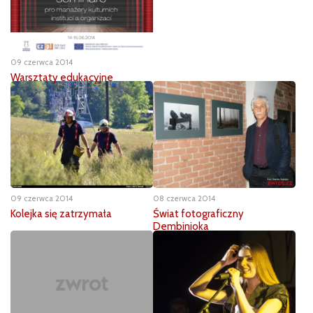
09 czerwca 2014
Warsztaty edukacyjne
09 czerwca 2014
08 czerwca 2014
Kolejka się zatrzymała
Świat fotograficzny
Dembinioka