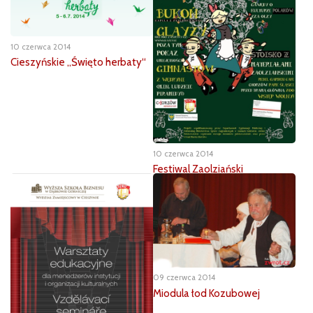
10 czerwca 2014
Cieszyńskie „Święto herbaty“
10 czerwca 2014
Festiwal Zaolziański
09 czerwca 2014
Miodula łod Kozubowej