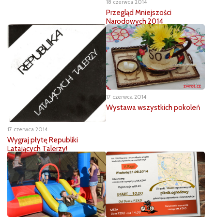
18 czerwca 2014
Przegląd Mniejszości
Narodowych 2014
17 czerwca 2014
Wystawa wszystkich pokoleń
17 czerwca 2014
Wygraj płytę Republiki
Latających Talerzy!