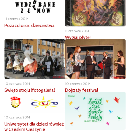
11 czerwca 2014
Pozazdrościć dzieciństwa
11 czerwca 2014
Wygraj płytę!
10 czerwca 2014
10 czerwca 2014
Święto stroju (fotogaleria)
Dojrzały festiwal
10 czerwca 2014
Uniwersytet dla dzieci również
w Czeskim Cieszynie