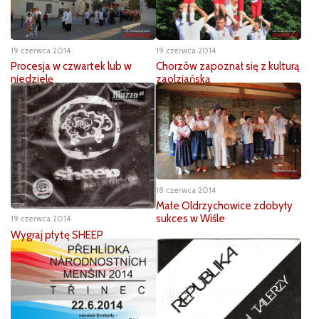
19 czerwca 2014
19 czerwca 2014
Procesja w czwartek lub w
Chorzów zapoznał się z kulturą
niedzielę
zaolziańską
18 czerwca 2014
Małe Oldrzychowice zdobyły
sukces w Wiśle
19 czerwca 2014
Wygraj płytę SHEEP