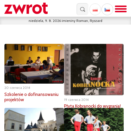
niedziela, 9. 8. 2026
imieniny
Roman, Ryszard
20 czerwca 2014
Szkolenie o dofinansowaniu
projektów
19 czerwca 2014
Płyta Kobranocki do wygrania!