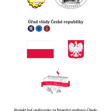
Projekt byl realizován za finanční podpory Úřadu