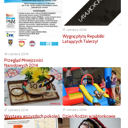
17 czerwca 2014
Wygraj płytę Republiki
Latających Talerzy!
18 czerwca 2014
Przegląd Mniejszości
Narodowych 2014
17 czerwca 2014
17 czerwca 2014
Dzień Rodzin w Jabłonkowie
Wystawa wszystkich pokoleń