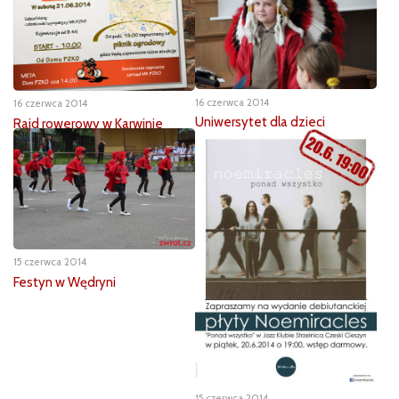
16 czerwca 2014
16 czerwca 2014
Uniwersytet dla dzieci
Rajd rowerowy w Karwinie
15 czerwca 2014
Festyn w Wędryni
15 czerwca 2014