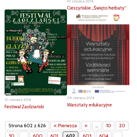
10 czerwca 2014
Cieszyńskie „Święto herbaty“
09 czerwca 2014
10 czerwca 2014
Warsztaty edukacyjne
Festiwal Zaolziański
Strona 602 z 626
« Pierwsza
«
...
10
20
30
...
600
601
602
603
604
...