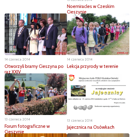
Noemiracles w Czeskim
Cieszynie
14 czerwca 2014
14 czerwca 2014
Otworzyli bramy Cieszyna po
Lekcja przyrody w terenie
raz XXIV
13 czerwca 2014
13 czerwca 2014
Forum fotograficzne w
Jajecznica na Osówkach
Cieszynie