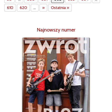
610
620
...
»
Ostatnia »
Najnowszy numer