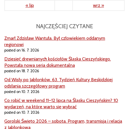
« lip
wrz »
NAJCZĘŚCIEJ CZYTANE
Zmarł Zdzisław Wantuła. Był człowiekiem oddanym
regionowi
posted on 16. 7. 2026
Dziesięć drewnianych kościołów Śląska Cieszyńskiego.
Powstała nowa seria dokumentalna
posted on 18. 7. 2026
Od Wisły po Jabłonków. 63. Tydzień Kultury Beskidzkiej
odsłania szczegółowy program
posted on 10. 7. 2026
Co robić w weekend 11–12 lipca na Śląsku Cieszyńskim? 10
wydarzeń, na które warto się wybrać
posted on 10. 7. 2026
Gorolski Święto 2026 – sobota. Program, transmisja i relacja
z Jabłonkowa