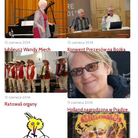
12 czerwca 2014
12 czerwca 2014
Jubileusz Wandy Miech
Konwent Prezesów na Bożka
12 czerwca 2014
11 czerwca 2014
Ratowali organy
Holland nagrodzona w Pradze