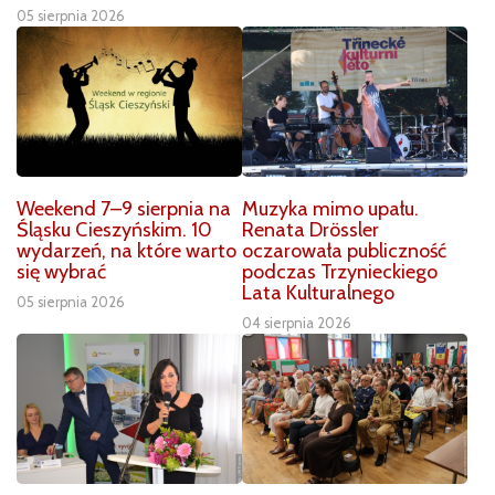
05 sierpnia 2026
Weekend 7–9 sierpnia na
Muzyka mimo upału.
Śląsku Cieszyńskim. 10
Renata Drössler
wydarzeń, na które warto
oczarowała publiczność
się wybrać
podczas Trzynieckiego
Lata Kulturalnego
05 sierpnia 2026
04 sierpnia 2026