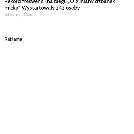
Rekord frekwencji na biegu „O gliniany dzbanek
mleka”. Wystartowały 242 osoby
05 sierpnia 2026
Reklama