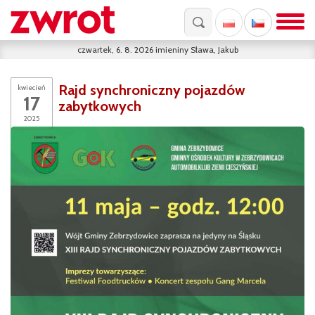
czwartek, 6. 8. 2026
imieniny
Sława, Jakub
Rajd synchroniczny pojazdów
kwiecień
17
zabytkowych
2025