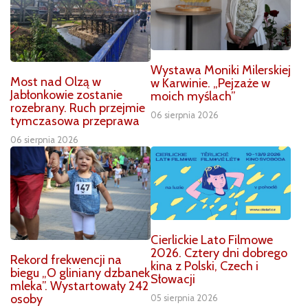
Wystawa Moniki Milerskiej
Most nad Olzą w
w Karwinie. „Pejzaże w
Jabłonkowie zostanie
moich myślach”
rozebrany. Ruch przejmie
06 sierpnia 2026
tymczasowa przeprawa
06 sierpnia 2026
Cierlickie Lato Filmowe
2026. Cztery dni dobrego
Rekord frekwencji na
kina z Polski, Czech i
biegu „O gliniany dzbanek
Słowacji
mleka”. Wystartowały 242
osoby
05 sierpnia 2026