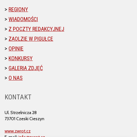
REGIONY
WIADOMOŚCI
Z POCZTY REDAKCYJNEJ
ZAOLZIE W PIGUŁCE
OPINIE
KONKURSY
GALERIA ZDJĘĆ
O NAS
KONTAKT
Ul. Strzelnicza 28
73701 Czeski Cieszyn
www.zwrot.cz
E-mail:
info@zwrot.cz