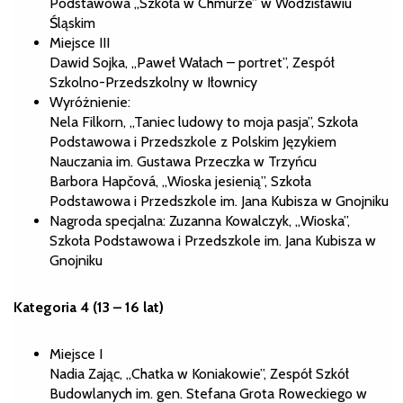
Podstawowa „Szkoła w Chmurze” w Wodzisławiu
Śląskim
Miejsce III
Dawid Sojka, „Paweł Wałach – portret”, Zespół
Szkolno-Przedszkolny w Iłownicy
Wyróżnienie:
Nela Filkorn, „Taniec ludowy to moja pasja”, Szkoła
Podstawowa i Przedszkole z Polskim Językiem
Nauczania im. Gustawa Przeczka w Trzyńcu
Barbora Hapčová, „Wioska jesienią”, Szkoła
Podstawowa i Przedszkole im. Jana Kubisza w Gnojniku
Nagroda specjalna: Zuzanna Kowalczyk, „Wioska”,
Szkoła Podstawowa i Przedszkole im. Jana Kubisza w
Gnojniku
Kategoria 4 (13 – 16 lat)
Miejsce I
Nadia Zając, „Chatka w Koniakowie”, Zespół Szkół
Budowlanych im. gen. Stefana Grota Roweckiego w