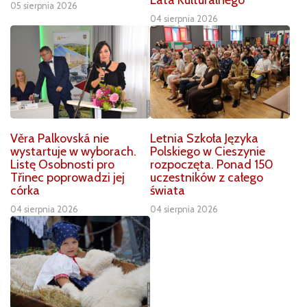
05 sierpnia 2026
04 sierpnia 2026
Věra Palkovská nie
Letnia Szkoła Języka
wystartuje w wyborach.
Polskiego w Cieszynie
Listę Osobnosti pro
rozpoczęta. Ponad 150
Třinec poprowadzi jej
uczestników z całego
córka
świata
04 sierpnia 2026
04 sierpnia 2026