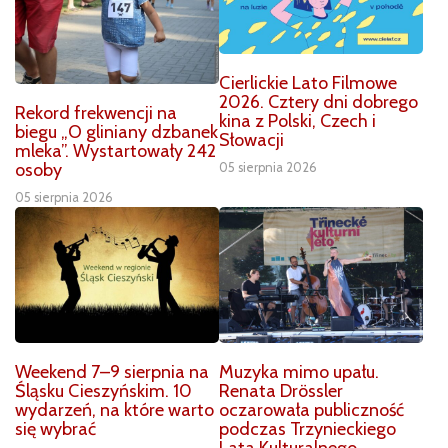
Cierlickie Lato Filmowe
2026. Cztery dni dobrego
Rekord frekwencji na
kina z Polski, Czech i
biegu „O gliniany dzbanek
Słowacji
mleka”. Wystartowały 242
osoby
05 sierpnia 2026
05 sierpnia 2026
Weekend 7–9 sierpnia na
Muzyka mimo upału.
Śląsku Cieszyńskim. 10
Renata Drössler
wydarzeń, na które warto
oczarowała publiczność
się wybrać
podczas Trzynieckiego
Lata Kulturalnego