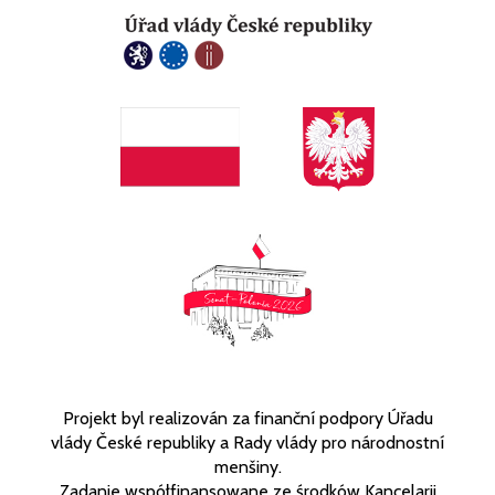
Projekt byl realizován za finanční podpory Úřadu
vlády České republiky a Rady vlády pro národnostní
menšiny.
Zadanie współfinansowane ze środków Kancelarii