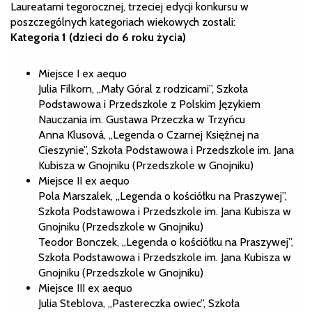
Laureatami tegorocznej, trzeciej edycji konkursu w
poszczególnych kategoriach wiekowych zostali:
Kategoria 1 (dzieci do 6 roku życia)
Miejsce I ex aequo
Julia Filkorn, „Mały Góral z rodzicami”, Szkoła
Podstawowa i Przedszkole z Polskim Językiem
Nauczania im. Gustawa Przeczka w Trzyńcu
Anna Klusová, „Legenda o Czarnej Księżnej na
Cieszynie”, Szkoła Podstawowa i Przedszkole im. Jana
Kubisza w Gnojniku (Przedszkole w Gnojniku)
Miejsce II ex aequo
Pola Marszalek, „Legenda o kościółku na Praszywej”,
Szkoła Podstawowa i Przedszkole im. Jana Kubisza w
Gnojniku (Przedszkole w Gnojniku)
Teodor Bonczek, „Legenda o kościółku na Praszywej”,
Szkoła Podstawowa i Przedszkole im. Jana Kubisza w
Gnojniku (Przedszkole w Gnojniku)
Miejsce III ex aequo
Julia Steblova, „Pastereczka owiec”, Szkoła