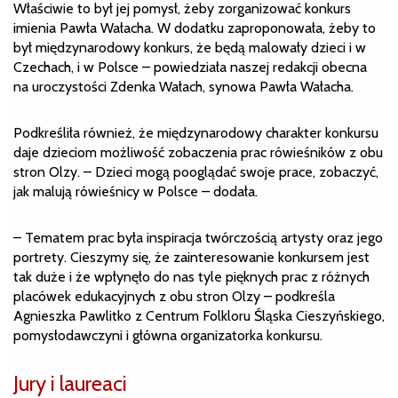
Właściwie to był jej pomysł, żeby zorganizować konkurs
imienia Pawła Wałacha. W dodatku zaproponowała, żeby to
był międzynarodowy konkurs, że będą malowały dzieci i w
Czechach, i w Polsce – powiedziała naszej redakcji obecna
na uroczystości Zdenka Wałach, synowa Pawła Wałacha.
Podkreśliła również, że międzynarodowy charakter konkursu
daje dzieciom możliwość zobaczenia prac rówieśników z obu
stron Olzy. – Dzieci mogą pooglądać swoje prace, zobaczyć,
jak malują rówieśnicy w Polsce – dodała.
– Tematem prac była inspiracja twórczością artysty oraz jego
portrety. Cieszymy się, że zainteresowanie konkursem jest
tak duże i że wpłynęło do nas tyle pięknych prac z różnych
placówek edukacyjnych z obu stron Olzy – podkreśla
Agnieszka Pawlitko z Centrum Folkloru Śląska Cieszyńskiego,
pomysłodawczyni i główna organizatorka konkursu.
Jury i laureaci