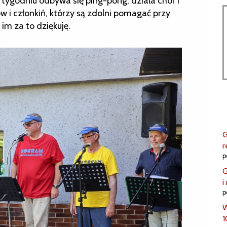
 tygodniu odbywa się ping-pong, działa chór i
 i członkiń, którzy są zdolni pomagać przy
 im za to dziękuję.
G
r
p
G
i
p
W
1