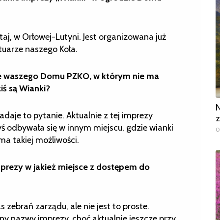
aj, w Orłowej-Lutyni. Jest organizowana już
rtuarze naszego Koła.
ie waszego Domu PZKO, w którym nie ma
iś są Wianki?
N
adaje to pytanie. Aktualnie z tej imprezy
z
yś odbywała się w innym miejscu, gdzie wianki
0
ma takiej możliwości.
imprezy w jakież miejsce z dostępem do
zebrań zarządu, ale nie jest to proste.
any nazwy imprezy, choć aktualnie jeszcze przy