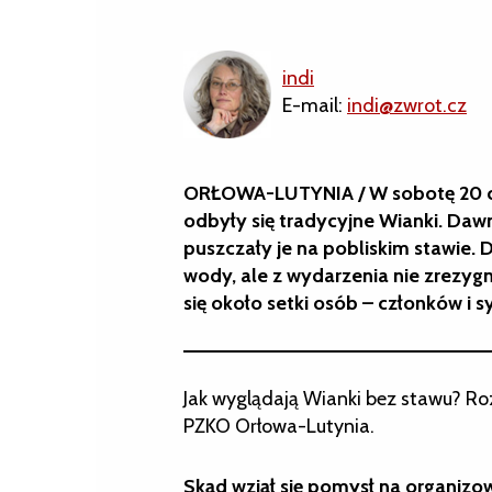
indi
E-mail:
indi@zwrot.cz
ORŁOWA-LUTYNIA / W sobotę 20 c
odbyły się tradycyjne Wianki. Dawn
puszczały je na pobliskim stawie. 
wody, ale z wydarzenia nie zrezy
się około setki osób – członków i
Jak wyglądają Wianki bez stawu? 
PZKO Orłowa-Lutynia.
Skąd wziął się pomysł na organiz