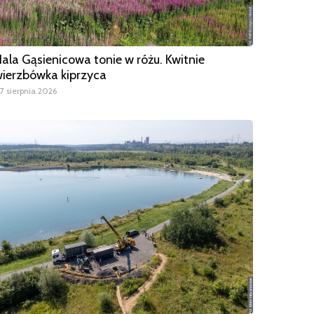
ala Gąsienicowa tonie w różu. Kwitnie
ierzbówka kiprzyca
7 sierpnia 2026