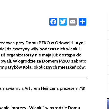
Facebook
Twitter
Email
Share
zerwca przy Domu PZKO w Orłowej-Lutyni
iej dziewczyny wiły podczas nich wianki i
Dziś organizatorzy nie mają już dostępu do
gnowali. W ogrodzie za Domem PZKO zebrało
 sympatyków Koła, okolicznych mieszkańców.
Rozmawiamy z Arturem Heinzem, prezesem MK
owanie imprezy „Wianki” w ogrodzie Domu