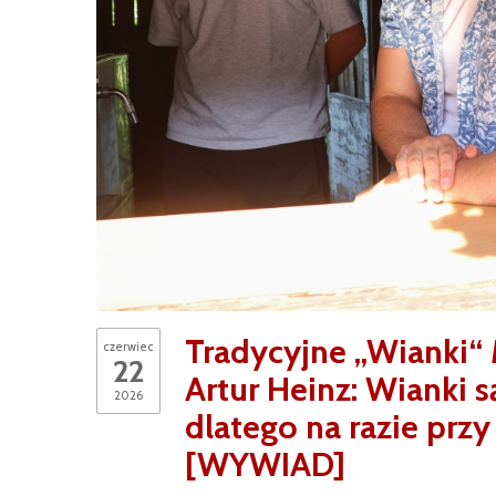
Tradycyjne „Wianki“
czerwiec
22
Artur Heinz: Wianki 
2026
dlatego na razie prz
[WYWIAD]