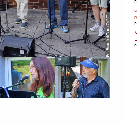
p
G
r
p
K
L
p