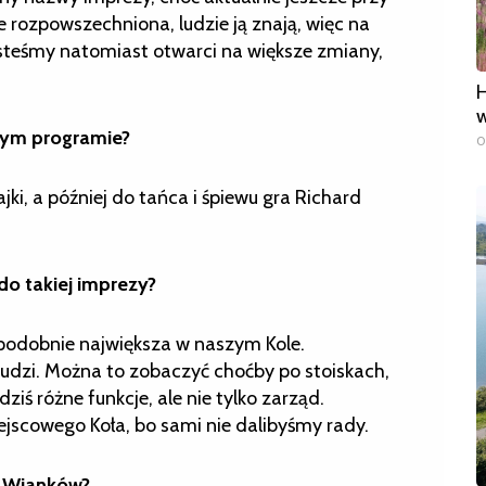
e rozpowszechniona, ludzie ją znają, więc na
esteśmy natomiast otwarci na większe zmiany,
H
w
nym programie?
0
i, a później do tańca i śpiewu gra Richard
do takiej imprezy?
odobnie największa w naszym Kole.
udzi. Można to zobaczyć choćby po stoiskach,
ziś różne funkcje, ale nie tylko zarząd.
jscowego Koła, bo sami nie dalibyśmy rady.
w Wianków?