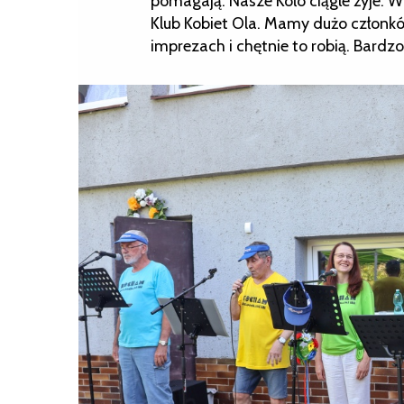
pomagają. Nasze Koło ciągle żyje. W
Klub Kobiet Ola. Mamy dużo członków
imprezach i chętnie to robią. Bardzo