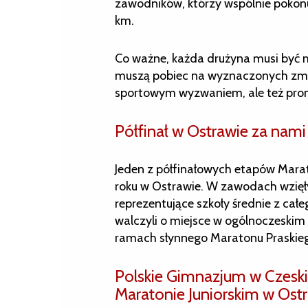
zawodników, którzy wspólnie pokon
km.
Co ważne, każda drużyna musi być 
muszą pobiec na wyznaczonych zmia
sportowym wyzwaniem, ale też prom
Półfinał w Ostrawie za nami
Jeden z półfinałowych etapów Marat
roku w Ostrawie. W zawodach wzięły
reprezentujące szkoły średnie z cał
walczyli o miejsce w ogólnoczeskim 
ramach słynnego Maratonu Praskie
Polskie Gimnazjum w Czeski
Maratonie Juniorskim w Ost