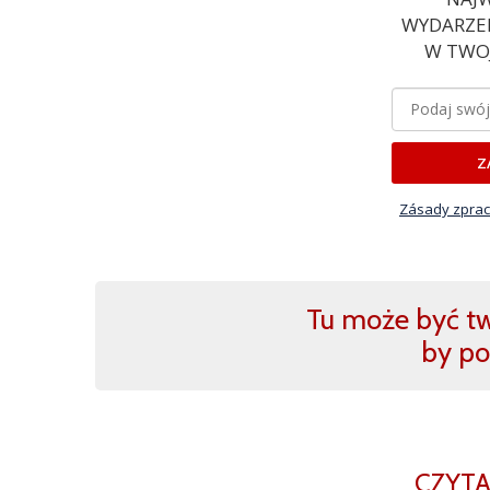
WYDARZEN
W TWOJ
Z
Zásady zprac
Tu może być two
by po
CZYTA