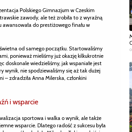
ezentacja Polskiego Gimnazjum w Czeskim
strawskie zawody, ale też zrobiła to z wyraźną
u awansowała do prestiżowego finału w
M
O
a świetna od samego początku. Startowaliśmy
0
, ponieważ mieliśmy już okazję kilkukrotnie
ęc doskonale wiedzieliśmy, jak wspaniałe jest
ry wynik, nie spodziewaliśmy się aż tak dużej
 – zdradziła Anna Milerska, członkini
aźń i wsparcie
walizacja sportowa i walka o wynik, ale także
emne wsparcie. Dlatego radość z sukcesu była