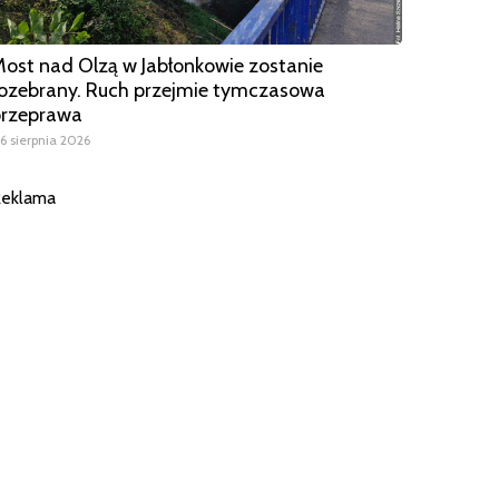
ost nad Olzą w Jabłonkowie zostanie
ozebrany. Ruch przejmie tymczasowa
przeprawa
6 sierpnia 2026
eklama