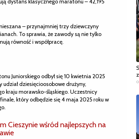
ują dystans klasycznego maratonu – 42,195
mieszana – przynajmniej trzy dziewczyny
nach. To sprawia, że zawody są nie tylko
ują równość i współpracę.
S
z
onu Juniorskiego odbył się 10 kwietnia 2025
0
 udział dziesięcioosobowe drużyny,
ego kraju morawsko-śląskiego. Uczestnicy
finale, który odbędzie się 4 maja 2025 roku w
go.
m Cieszynie wśród najlepszych na
rawie