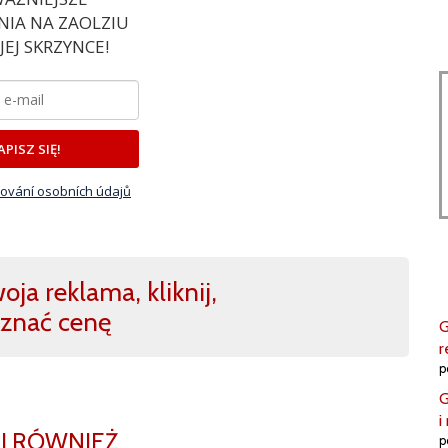
IA NA ZAOLZIU
EJ SKRZYNCE!
APISZ SIĘ!
ování osobních údajů
ja reklama, kliknij,
znać cenę
G
r
p
G
i
J RÓWNIEŻ
p