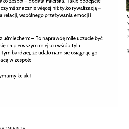
jako zespół – dodała Milerska. Takie podejście
czymś znacznie więcej niż tylko rywalizacją –
 relacji, wspólnego przeżywania emocji i
M
r
0
a z uśmiechem: – To naprawdę miłe uczucie być
 się na pierwszym miejscu wśród tylu
R
y tym bardziej, że udało nam się osiągnąć go
acą w zespole.
zymamy kciuki!
AŻNIEJSZE