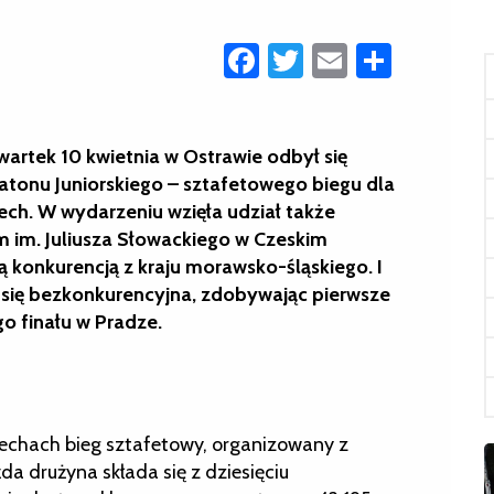
Facebook
Twitter
Email
Share
rtek 10 kwietnia w Ostrawie odbył się
ratonu
Juniorskiego
– sztafetowego biegu dla
ech. W wydarzeniu wzięła udział także
 im. Juliusza Słowackiego w Czeskim
lną konkurencją z kraju morawsko-śląskiego. I
 się bezkonkurencyjna, zdobywając pierwsze
o finału w Pradze.
zechach bieg sztafetowy, organizowany z
da drużyna składa się z dziesięciu