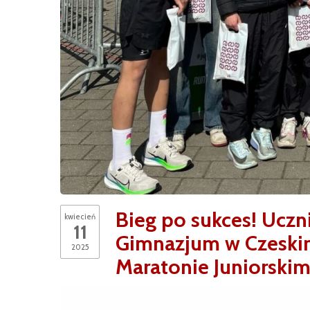
Bieg po sukces! Uczn
kwiecień
11
Gimnazjum w Czeskim
2025
Maratonie Juniorski