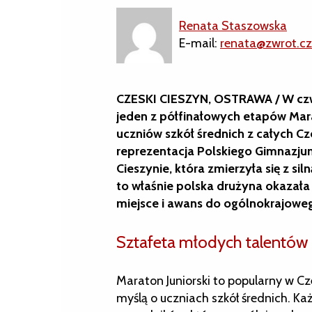
Renata Staszowska
E-mail:
renata@zwrot.cz
CZESKI CIESZYN, OSTRAWA / W czwa
jeden z półfinałowych etapów Ma
uczniów szkół średnich z całych Cz
reprezentacja Polskiego Gimnazjum
Cieszynie, która zmierzyła się z si
to właśnie polska drużyna okazała
miejsce i awans do ogólnokrajoweg
Sztafeta młodych talentów
Maraton Juniorski to popularny w C
myślą o uczniach szkół średnich. Każ