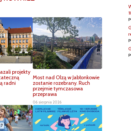
W
1
p
G
r
p
G
p
zali projekty
Most nad Olzą w Jabłonkowie
tateczną
zostanie rozebrany. Ruch
ą radni
przejmie tymczasowa
przeprawa
06 sierpnia 2026