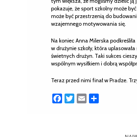
tym większa, że mogliśmy dzielić ją 
pokazuje, że sport szkolny może być 
może być przestrzenią do budowania
wzajemnego motywowania się.
Na koniec Anna Milerska podkreślił
w drużynie szkoły, która uplasowała
świetnych drużyn. Taki sukces ciesz
wspólnym wysiłkiem i dobrą współpr
Teraz przed nimi finał w Pradze. Tr
Facebook
Twitter
Email
Share
NAJW