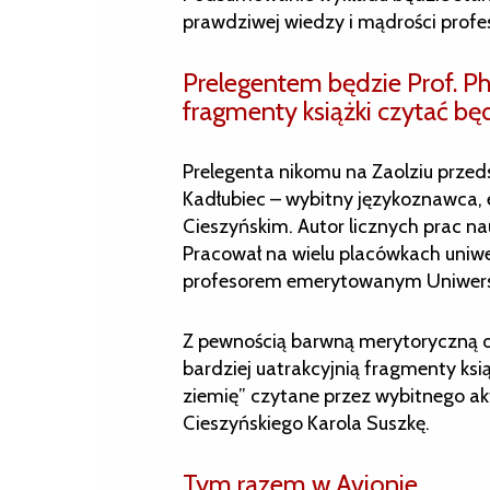
prawdziwej wiedzy i mądrości profe
Prelegentem będzie Prof. Ph 
fragmenty książki czytać bę
Prelegenta nikomu na Zaolziu przeds
Kadłubiec – wybitny językoznawca, e
Cieszyńskim. Autor licznych prac n
Pracował na wielu placówkach uniwers
profesorem emerytowanym Uniwers
Z pewnością barwną merytoryczną o
bardziej uatrakcyjnią fragmenty ks
ziemię” czytane przez wybitnego a
Cieszyńskiego Karola Suszkę.
Tym razem w Avionie