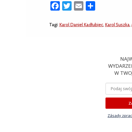
Facebook
Twitter
Email
Share
Tagi:
Karol Daniel Kadłubiec
,
Karol Suszka
,
NAJW
WYDARZEN
W TWOJ
Z
Zásady zprac