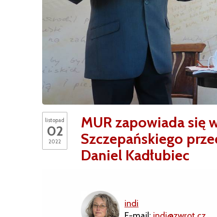
MUR zapowiada się w
listopad
02
Szczepańskiego przed
2022
Daniel Kadłubiec
indi
E-mail:
indi@zwrot.cz