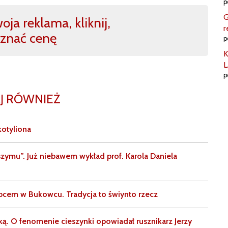
p
G
ja reklama, kliknij,
r
znać cenę
p
K
L
p
J RÓWNIEŻ
otyliona
zymu”. Już niebawem wykład prof. Karola Daniela
bcem w Bukowcu. Tradycja to świynto rzecz
uką. O fenomenie cieszynki opowiadał rusznikarz Jerzy