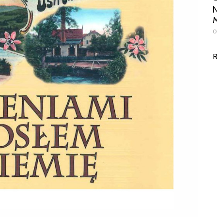
N
M
0
R