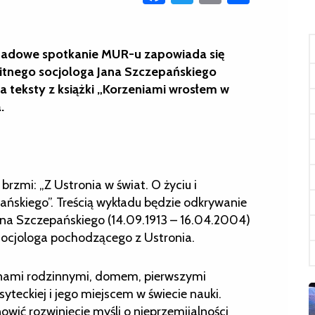
topadowe spotkanie MUR-u zapowiada się
itnego socjologa Jana Szczepańskiego
 a teksty z książki „Korzeniami wrosłem w
.
zmi: „Z Ustronia w świat. O życiu i
ńskiego”. Treścią wykładu będzie odkrywanie
 Jana Szczepańskiego (14.09.1913 – 16.04.2004)
socjologa pochodzącego z Ustronia.
ronami rodzinnymi, domem, pierwszymi
yteckiej i jego miejscem w świecie nauki.
ić rozwinięcie myśli o nieprzemijalności