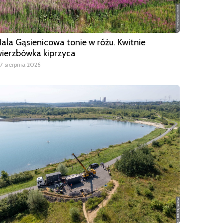
ala Gąsienicowa tonie w różu. Kwitnie
ierzbówka kiprzyca
7 sierpnia 2026