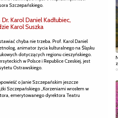
sora Szczepańskiego.
Dr. Karol Daniel Kadłubiec,
dzie Karol Suszka
tawiać chyba nie trzeba. Prof. Karol Daniel
tnolog, animator życia kulturalnego na Śląsku
aukowych dotyczących regionu cieszyńskiego.
N
yteckich w Polsce i Republice Czeskiej, jest
z
ytetu Ostrawskiego.
0
powieść o Janie Szczepańskim jeszcze
iążki Szczepańskiego „Korzeniami wrosłem w
ktora, emerytowanego dyrektora Teatru