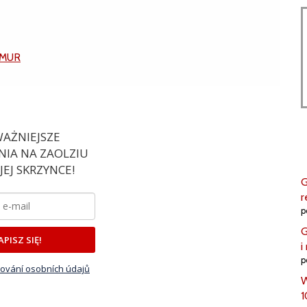
MUR
AŻNIEJSZE
IA NA ZAOLZIU
EJ SKRZYNCE!
G
r
p
G
APISZ SIĘ!
i
p
ování osobních údajů
W
1