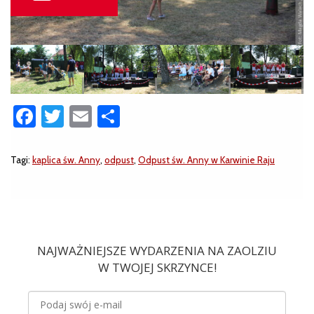
Facebook
Twitter
Email
Share
Tagi:
kaplica św. Anny
,
odpust
,
Odpust św. Anny w Karwinie Raju
NAJWAŻNIEJSZE WYDARZENIA NA ZAOLZIU
W TWOJEJ SKRZYNCE!