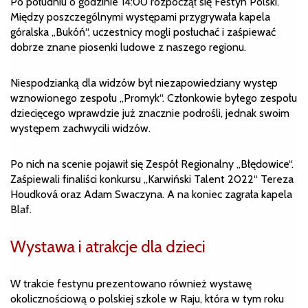
Po południu o godzinie 14:00 rozpoczął się Festyn Polski.
Między poszczególnymi występami przygrywała kapela
góralska „Bukóń“, uczestnicy mogli posłuchać i zaśpiewać
dobrze znane piosenki ludowe z naszego regionu.
Niespodzianką dla widzów był niezapowiedziany występ
wznowionego zespołu „Promyk“. Członkowie byłego zespołu
dziecięcego wprawdzie już znacznie podrośli, jednak swoim
występem zachwycili widzów.
Po nich na scenie pojawił się Zespół Regionalny „Błędowice“.
Zaśpiewali finaliści konkursu „Karwiński Talent 2022“ Tereza
Houdková oraz Adam Swaczyna. A na koniec zagrała kapela
Blaf.
Wystawa i atrakcje dla dzieci
W trakcie festynu prezentowano również wystawę
okolicznościową o polskiej szkole w Raju, która w tym roku