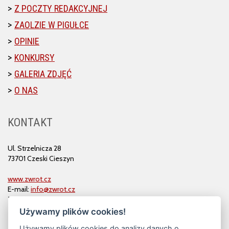
Z POCZTY REDAKCYJNEJ
ZAOLZIE W PIGUŁCE
OPINIE
KONKURSY
GALERIA ZDJĘĆ
O NAS
KONTAKT
Ul. Strzelnicza 28
73701 Czeski Cieszyn
www.zwrot.cz
E-mail:
info@zwrot.cz
Tel. i faks: 558 711 582
Używamy plików cookies!
Używamy plików cookies do analizy danych o