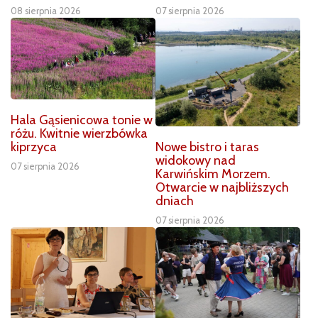
08 sierpnia 2026
07 sierpnia 2026
Hala Gąsienicowa tonie w
różu. Kwitnie wierzbówka
Nowe bistro i taras
kiprzyca
widokowy nad
07 sierpnia 2026
Karwińskim Morzem.
Otwarcie w najbliższych
dniach
07 sierpnia 2026