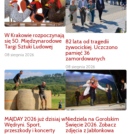
W Krakowie rozpoczynają
się 50. Międzynarodowe
82 lata od tragedii
Targi Sztuki Ludowej
żywocickiej. Uczczono
pamięć 36
08 sierpnia 2026
zamordowanych
08 sierpnia 2026
MAJDAY 2026 już dzisiaj w
Niedziela na Gorolskim
Wędryni. Sport,
Święcie 2026. Zobacz
przeszkody i koncerty
zdjęcia z Jabłonkowa