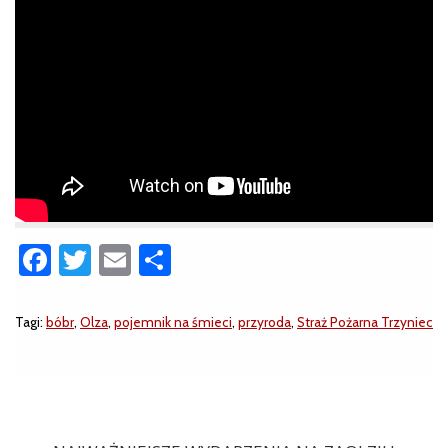
Facebook
Twitter
Email
Share
Tagi:
bóbr
,
Olza
,
pojemnik na śmieci
,
przyroda
,
Straż Pożarna Trzyniec