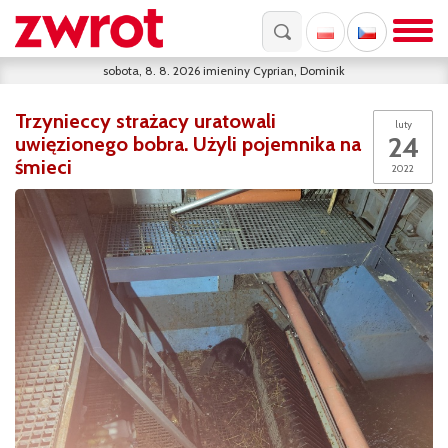
sobota, 8. 8. 2026
imieniny
Cyprian, Dominik
Trzynieccy strażacy uratowali
luty
24
uwięzionego bobra. Użyli pojemnika na
śmieci
2022