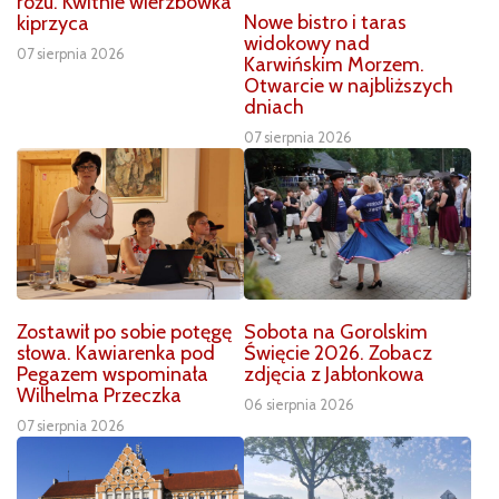
różu. Kwitnie wierzbówka
Nowe bistro i taras
kiprzyca
widokowy nad
07 sierpnia 2026
Karwińskim Morzem.
Otwarcie w najbliższych
dniach
07 sierpnia 2026
Zostawił po sobie potęgę
Sobota na Gorolskim
słowa. Kawiarenka pod
Święcie 2026. Zobacz
Pegazem wspominała
zdjęcia z Jabłonkowa
Wilhelma Przeczka
06 sierpnia 2026
07 sierpnia 2026