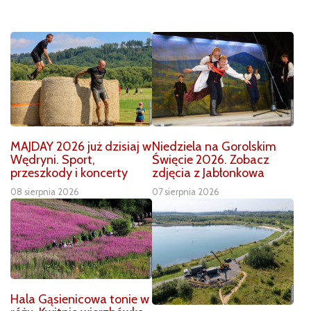
MAJDAY 2026 już dzisiaj w
Niedziela na Gorolskim
Wędryni. Sport,
Święcie 2026. Zobacz
przeszkody i koncerty
zdjęcia z Jabłonkowa
08 sierpnia 2026
07 sierpnia 2026
Hala Gąsienicowa tonie w