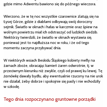
gdzie mimo Adwentu bawiono się do późnego wieczora.
Wierzono, że w tę noc wszystkie czarownice zlatują się na
Łysej Górze, gdzie z diabłami odbywają swój doroczny
sejmik. Światło w oknach i hałas w karczmie oraz śpiew na
wolnym powietrzu miał ich odstraszyć od ludzkich siedzib.
Niektórzy twierdzili, że światło w oknach wystawia się,
ponieważ jest to najdłuższa noc w roku, i że od tego
momentu zaczyna przybywać dnia.
W niektórych wsiach Beskidu Śląskiego kobiety mełły na
żarnach zboże, obracając kamień żaren odwrotnie, tj. w
przeciwnym kierunku niż zwykle, czyli od prawej ku lewej. Tę
żarnówkę
dawały bydłu, aby ewentualnie rzucony na nie urok
nie działał, żeby dobrze i spokojnie się pasły i nie wchodziły
w szkodę.
Tego dnia rozpoczynano gruntowne porządki