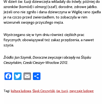
W dzień św. Łucji dziewczęta wkładały do
trówły
, później do
szranków
(komód) i
olmaryj
(szaf), dorodne, zdrowe jabłko.
Jeżeli ono nie zgniło i dana dziewczyna w Wigilię rano zjadła
je na czczo przed zwierciadłem, to zobaczyła w nim
wizerunek swojego przyszłego męża.
Wystrzegano się w tym dniu również ciężkich prac
fizycznych; obowiązywał też zakaz przędzenia, a nawet
szycia.
Źródło: Jan Szymik, Doroczne zwyczaje i obrzędy na Śląsku
Cieszyńskim, Czeski Cieszyn-Wrocław 2012.
Facebook
Twitter
Email
Share
Tagi:
kultura ludowa
,
Śląsk Cieszyńśki
,
św. Łucji
,
zwyczaje ludowe