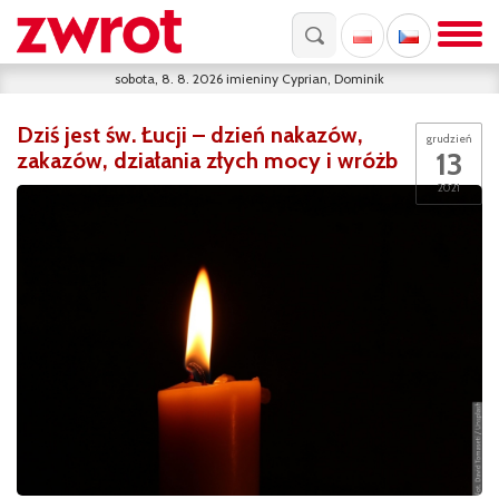
sobota, 8. 8. 2026
imieniny
Cyprian, Dominik
Dziś jest św. Łucji – dzień nakazów,
grudzień
13
zakazów, działania złych mocy i wróżb
2021