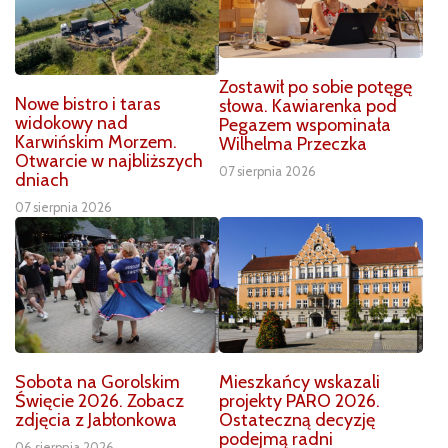
Zostawił po sobie potęgę
Nowe bistro i taras
słowa. Kawiarenka pod
widokowy nad
Pegazem wspominała
Karwińskim Morzem.
Wilhelma Przeczka
Otwarcie w najbliższych
07 sierpnia 2026
dniach
07 sierpnia 2026
Sobota na Gorolskim
Mieszkańcy wskazali
Święcie 2026. Zobacz
projekty PARO 2026.
zdjęcia z Jabłonkowa
Ostateczną decyzję
podejmą radni
06 sierpnia 2026