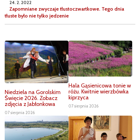
24. 2. 2022
Zapomniane zwyczaje tłustoczwartkowe. Tego dnia
tłuste było nie tylko jedzenie
Hala Gąsienicowa tonie w
różu. Kwitnie wierzbówka
Niedziela na Gorolskim
kiprzyca
Święcie 2026. Zobacz
zdjęcia z Jabłonkowa
07 sierpnia 2026
07 sierpnia 2026