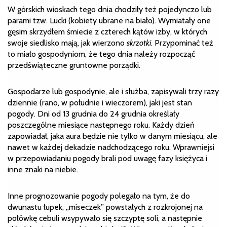
W górskich wioskach tego dnia chodziły też pojedynczo lub
parami tzw. Lucki (kobiety ubrane na biało). Wymiatały one
gęsim skrzydłem śmiecie z czterech kątów izby, w których
swoje siedlisko mają, jak wierzono
skrzotki
. Przypominać też
to miało gospodyniom, że tego dnia należy rozpocząć
przedświąteczne gruntowne porządki.
Gospodarze lub gospodynie, ale i służba, zapisywali trzy razy
dziennie (rano, w południe i wieczorem), jaki jest stan
pogody. Dni od 13 grudnia do 24 grudnia określały
poszczególne miesiące następnego roku. Każdy dzień
zapowiadał, jaka aura będzie nie tylko w danym miesiącu, ale
nawet w każdej dekadzie nadchodzącego roku. Wprawniejsi
w przepowiadaniu pogody brali pod uwagę fazy księżyca i
inne znaki na niebie.
Inne prognozowanie pogody polegało na tym, że do
dwunastu łupek, „miseczek” powstałych z rozkrojonej na
połówkę cebuli wsypywało się szczyptę soli, a następnie