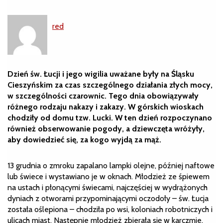
red
Dzień św. Łucji i jego wigilia uważane były na Śląsku
Cieszyńskim za czas szczególnego działania złych mocy,
w szczególności czarownic. Tego dnia obowiązywały
różnego rodzaju nakazy i zakazy. W górskich wioskach
chodziły od domu tzw. Lucki. W ten dzień rozpoczynano
również obserwowanie pogody, a dziewczęta wróżyły,
aby dowiedzieć się, za kogo wyjdą za mąż.
13 grudnia o zmroku zapalano lampki olejne, później naftowe
lub świece i wystawiano je w oknach. Młodzież ze śpiewem
na ustach i płonącymi świecami, najczęściej w wydrążonych
dyniach z otworami przypominającymi oczodoły – św. Łucja
została oślepiona – chodziła po wsi, koloniach robotniczych i
ulicach miast. Następnie młodzież zbierała się w karczmie,