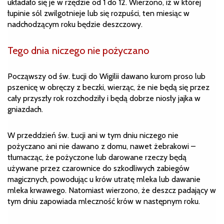
układało się je w rzędzie od 1 do 12. Wierzono, iż w której
łupinie sól zwilgotnieje lub się rozpuści, ten miesiąc w
nadchodzącym roku będzie deszczowy.
Tego dnia niczego nie pożyczano
Począwszy od św. Łucji do Wigilii dawano kurom proso lub
pszenicę w obręczy z beczki, wierząc, że nie będą się przez
cały przyszły rok rozchodziły i będą dobrze niosły jajka w
gniazdach.
W przeddzień św. Łucji ani w tym dniu niczego nie
pożyczano ani nie dawano z domu, nawet żebrakowi –
tłumacząc, że pożyczone lub darowane rzeczy będą
używane przez czarownice do szkodliwych zabiegów
magicznych, powodując u krów utratę mleka lub dawanie
mleka krwawego. Natomiast wierzono, że deszcz padający w
tym dniu zapowiada mleczność krów w następnym roku.