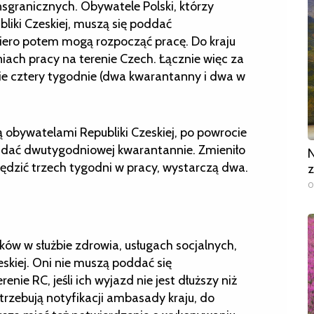
sgranicznych. Obywatele Polski, którzy
bliki Czeskiej, muszą się poddać
ero potem mogą rozpocząć pracę. Do kraju
ach pracy na terenie Czech. Łącznie więc za
e cztery tygodnie (dwa kwarantanny i dwa w
ą obywatelami Republiki Czeskiej, po powrocie
ddać dwutygodniowej kwarantannie. Zmieniło
N
spędzić trzech tygodni w pracy, wystarczą dwa.
z
0
ków w służbie zdrowia, usługach socjalnych,
zeskiej. Oni nie muszą poddać się
ie RC, jeśli ich wyjazd nie jest dłuższy niż
rzebują notyfikacji ambasady kraju, do