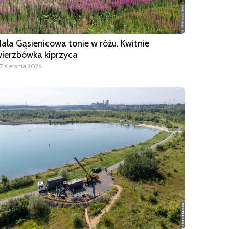
ala Gąsienicowa tonie w różu. Kwitnie
ierzbówka kiprzyca
7 sierpnia 2026