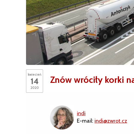
kwiecień
Znów wróciły korki n
14
2020
indi
E-mail:
indi@zwrot.cz