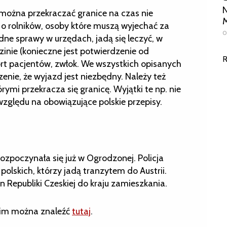
N
y można przekraczać granice na czas nie
M
. o rolników, osoby które muszą wyjechać za
0
dne sprawy w urzędach, jadą się leczyć, w
nie (konieczne jest potwierdzenie od
R
ort pacjentów, zwłok. We wszystkich opisanych
nie, że wyjazd jest niezbędny. Należy też
ymi przekracza się granicę. Wyjątki te np. nie
względu na obowiązujące polskie przepisy.
rozpoczynała się już w Ogrodzonej. Policja
polskich, którzy jadą tranzytem do Austrii.
en Republiki Czeskiej do kraju zamieszkania.
kim można znaleźć
tutaj
.