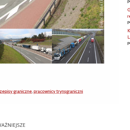
p
G
r
p
K
L
p
zepisy graniczne
,
pracownicy trynsgraniczni
AŻNIEJSZE