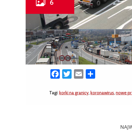
Facebook
Twitter
Email
Share
Tagi:
korki na granicy
,
koronawirus
,
nowe pr
NAJW