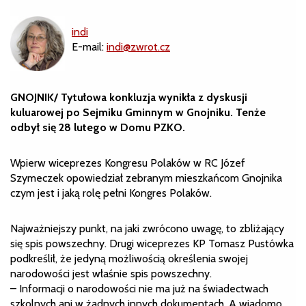
indi
E-mail:
indi@zwrot.cz
GNOJNIK/ Tytułowa konkluzja wynikła z dyskusji
kuluarowej po Sejmiku Gminnym w Gnojniku. Tenże
odbył się 28 lutego w Domu PZKO.
Wpierw wiceprezes Kongresu Polaków w RC Józef
Szymeczek opowiedział zebranym mieszkańcom Gnojnika
czym jest i jaką rolę pełni Kongres Polaków.
Najważniejszy punkt, na jaki zwrócono uwagę, to zbliżający
się spis powszechny. Drugi wiceprezes KP Tomasz Pustówka
podkreślił, że jedyną możliwością określenia swojej
narodowości jest właśnie spis powszechny.
– Informacji o narodowości nie ma już na świadectwach
szkolnych ani w żadnych innych dokumentach. A wiadomo,