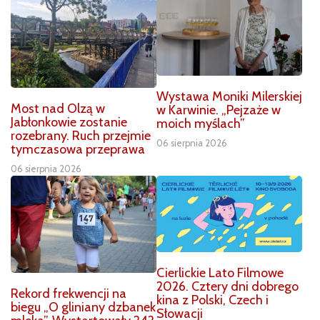
Wystawa Moniki Milerskiej
Most nad Olzą w
w Karwinie. „Pejzaże w
Jabłonkowie zostanie
moich myślach”
rozebrany. Ruch przejmie
06 sierpnia 2026
tymczasowa przeprawa
06 sierpnia 2026
Cierlickie Lato Filmowe
2026. Cztery dni dobrego
Rekord frekwencji na
kina z Polski, Czech i
biegu „O gliniany dzbanek
Słowacji