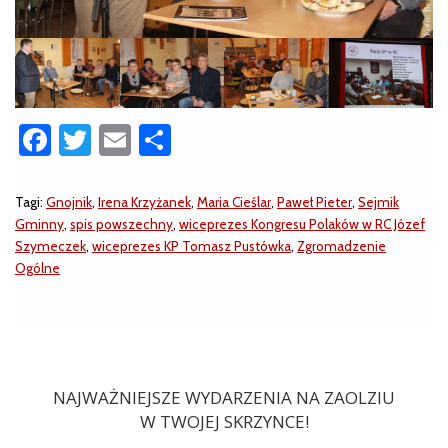
Facebook
Twitter
Email
Share
Tagi:
Gnojnik
,
Irena Krzyżanek
,
Maria Cieślar
,
Paweł Pieter
,
Sejmik
Gminny
,
spis powszechny
,
wiceprezes Kongresu Polaków w RC Józef
Szymeczek
,
wiceprezes KP Tomasz Pustówka
,
Zgromadzenie
Ogólne
NAJWAŻNIEJSZE WYDARZENIA NA ZAOLZIU
W TWOJEJ SKRZYNCE!