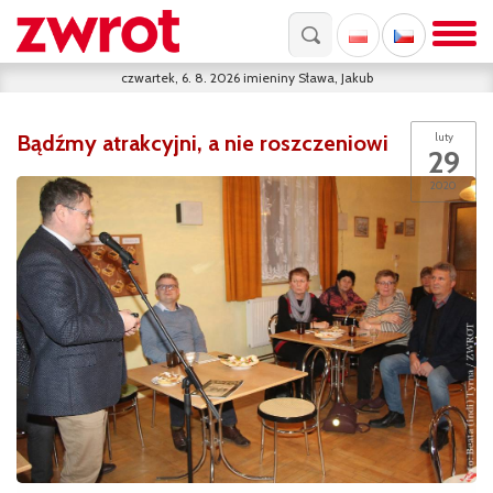
czwartek, 6. 8. 2026
imieniny
Sława, Jakub
Bądźmy atrakcyjni, a nie roszczeniowi
luty
29
2020