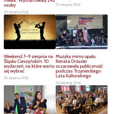
mleka”. Wystartowały 242
osoby
05 sierpnia 2026
05 sierpnia 2026
Weekend 7–9 sierpnia na
Muzyka mimo upału.
Śląsku Cieszyńskim. 10
Renata Drössler
wydarzeń, na które warto
oczarowała publiczność
się wybrać
podczas Trzynieckiego
Lata Kulturalnego
05 sierpnia 2026
04 sierpnia 2026