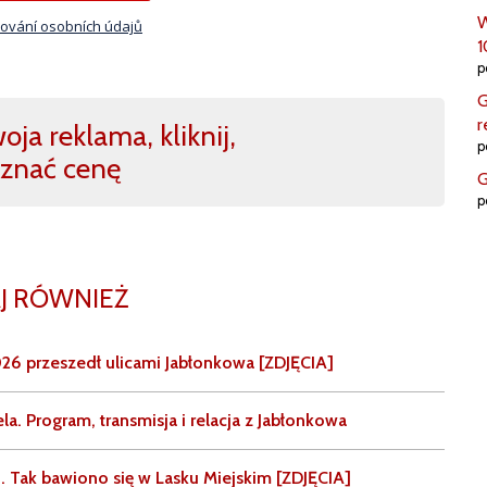
W
ování osobních údajů
1
p
G
r
ja reklama, kliknij,
p
znać cenę
G
p
J RÓWNIEŻ
26 przeszedł ulicami Jabłonkowa [ZDJĘCIA]
la. Program, transmisja i relacja z Jabłonkowa
. Tak bawiono się w Lasku Miejskim [ZDJĘCIA]