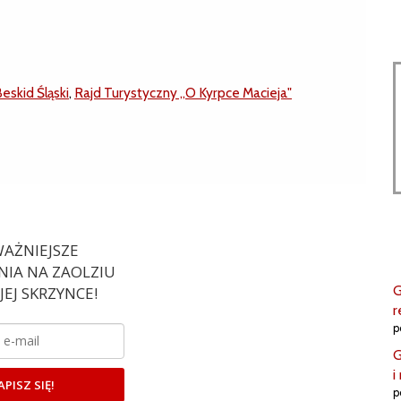
skid Śląski
,
Rajd Turystyczny „O Kyrpce Macieja"
AŻNIEJSZE
IA NA ZAOLZIU
G
EJ SKRZYNCE!
r
p
G
i
APISZ SIĘ!
p