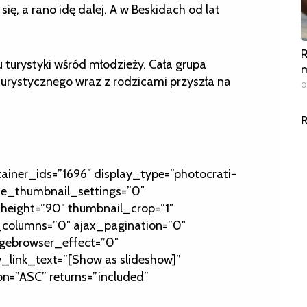
ię, a rano idę dalej. A w Beskidach od lat
R
turystyki wśród młodzieży. Cała grupa
m
turystycznego wraz z rodzicami przyszła na
0
R
tainer_ids=”1696″ display_type=”photocrati-
de_thumbnail_settings=”0″
height=”90″ thumbnail_crop=”1″
olumns=”0″ ajax_pagination=”0″
gebrowser_effect=”0″
_link_text=”[Show as slideshow]”
on=”ASC” returns=”included”