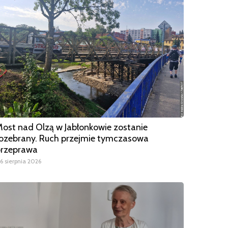
ost nad Olzą w Jabłonkowie zostanie
ozebrany. Ruch przejmie tymczasowa
przeprawa
6 sierpnia 2026