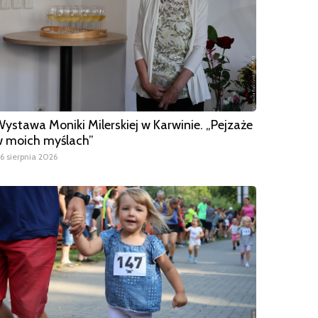
ystawa Moniki Milerskiej w Karwinie. „Pejzaże
 moich myślach”
6 sierpnia 2026