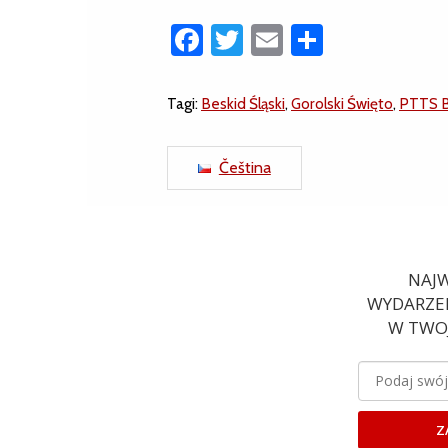
Facebook
Twitter
Email
Share
Tagi:
Beskid Śląski
,
Gorolski Święto
,
PTTS Be
Čeština
NAJW
WYDARZEN
W TWOJ
Z