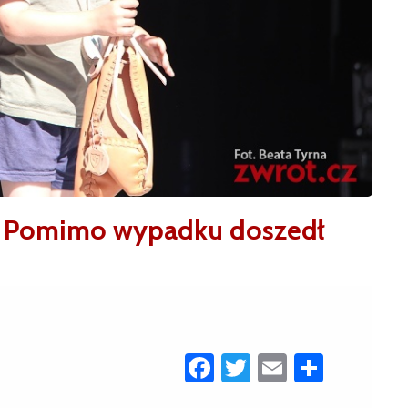
a. Pomimo wypadku doszedł
Facebook
Twitter
Email
Share