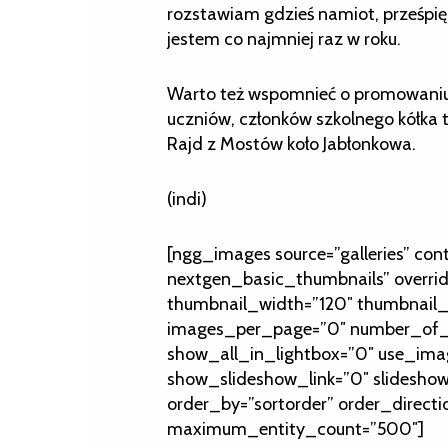
rozstawiam gdzieś namiot, prześpię s
jestem co najmniej raz w roku.
Warto też wspomnieć o promowaniu 
uczniów, członków szkolnego kółka 
Rajd z Mostów koło Jabłonkowa.
(indi)
[ngg_images source=”galleries” con
nextgen_basic_thumbnails” overri
thumbnail_width=”120″ thumbnail_
images_per_page=”0″ number_of_c
show_all_in_lightbox=”0″ use_ima
show_slideshow_link=”0″ slideshow
order_by=”sortorder” order_directi
maximum_entity_count=”500″]