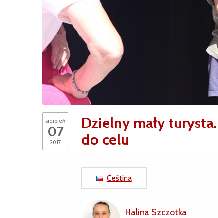
Dzielny mały turyst
sierpień
07
do celu
2017
Čeština
Halina Szczotka