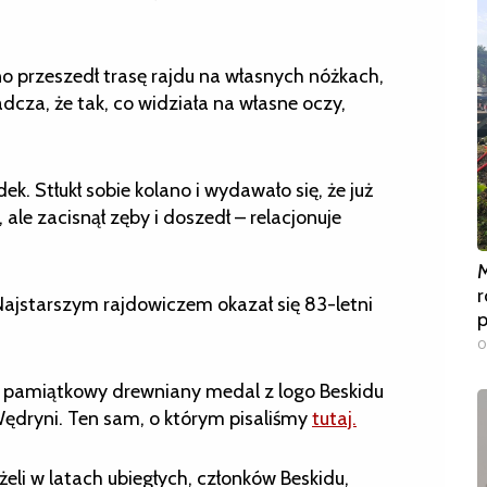
 przeszedł trasę rajdu na własnych nóżkach,
cza, że tak, co widziała na własne oczy,
. Stłukł sobie kolano i wydawało się, że już
 ale zacisnął zęby i doszedł – relacjonuje
M
r
Najstarszym rajdowiczem okazał się 83-letni
0
o pamiątkowy drewniany medal z logo Beskidu
 Wędryni. Ten sam, o którym pisaliśmy
tutaj.
żeli w latach ubiegłych, członków Beskidu,