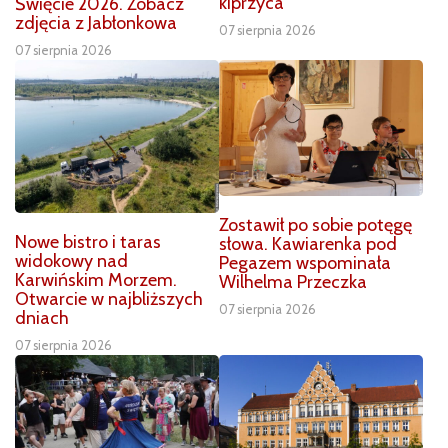
kiprzyca
Święcie 2026. Zobacz
zdjęcia z Jabłonkowa
07 sierpnia 2026
07 sierpnia 2026
Zostawił po sobie potęgę
Nowe bistro i taras
słowa. Kawiarenka pod
widokowy nad
Pegazem wspominała
Karwińskim Morzem.
Wilhelma Przeczka
Otwarcie w najbliższych
07 sierpnia 2026
dniach
07 sierpnia 2026