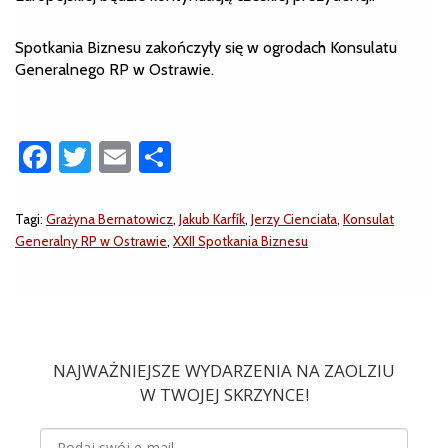
Spotkania Biznesu zakończyły się w ogrodach Konsulatu
Generalnego RP w Ostrawie.
Facebook
Twitter
Email
Share
Tagi:
Grażyna Bernatowicz
,
Jakub Karfík
,
Jerzy Cienciała
,
Konsulat
Generalny RP w Ostrawie
,
XXII Spotkania Biznesu
NAJWAŻNIEJSZE WYDARZENIA NA ZAOLZIU
W TWOJEJ SKRZYNCE!