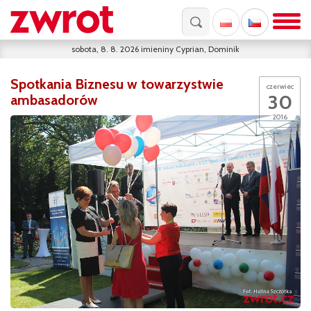
sobota, 8. 8. 2026
imieniny
Cyprian, Dominik
Spotkania Biznesu w towarzystwie
czerwiec
30
ambasadorów
2016