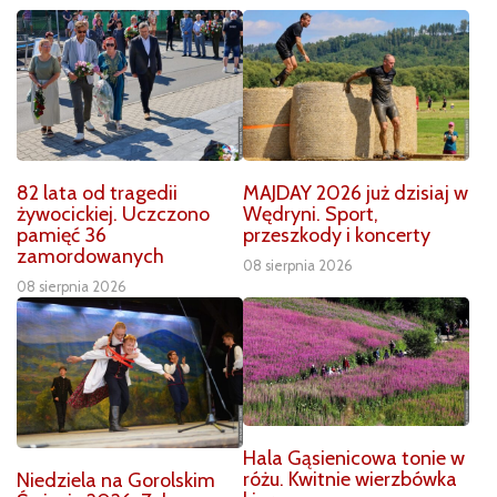
82 lata od tragedii
MAJDAY 2026 już dzisiaj w
żywocickiej. Uczczono
Wędryni. Sport,
pamięć 36
przeszkody i koncerty
zamordowanych
08 sierpnia 2026
08 sierpnia 2026
Hala Gąsienicowa tonie w
różu. Kwitnie wierzbówka
Niedziela na Gorolskim