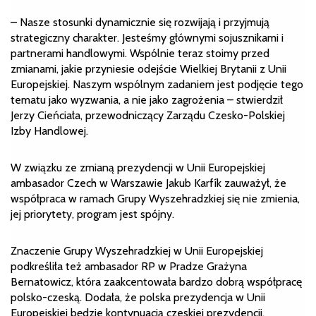
– Nasze stosunki dynamicznie się rozwijają i przyjmują
strategiczny charakter. Jesteśmy głównymi sojusznikami i
partnerami handlowymi. Wspólnie teraz stoimy przed
zmianami, jakie przyniesie odejście Wielkiej Brytanii z Unii
Europejskiej. Naszym wspólnym zadaniem jest podjęcie tego
tematu jako wyzwania, a nie jako zagrożenia – stwierdził
Jerzy Cieńciała, przewodniczący Zarządu Czesko-Polskiej
Izby Handlowej.
W związku ze zmianą prezydencji w Unii Europejskiej
ambasador Czech w Warszawie Jakub Karfík zauważył, że
współpraca w ramach Grupy Wyszehradzkiej się nie zmienia,
jej priorytety, program jest spójny.
Znaczenie Grupy Wyszehradzkiej w Unii Europejskiej
podkreśliła też ambasador RP w Pradze Grażyna
Bernatowicz, która zaakcentowała bardzo dobrą współpracę
polsko-czeską. Dodała, że polska prezydencja w Unii
Europejskiej będzie kontynuacją czeskiej prezydencji.