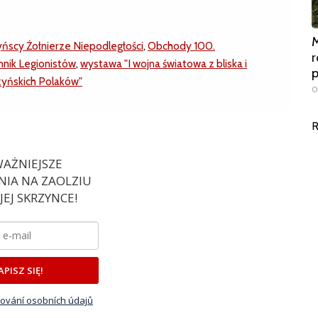
M
yńscy Żołnierze Niepodległości
,
Obchody 100.
r
nik Legionistów
,
wystawa "I wojna światowa z bliska i
zyńskich Polaków"
0
R
AŻNIEJSZE
IA NA ZAOLZIU
EJ SKRZYNCE!
APISZ SIĘ!
ování osobních údajů