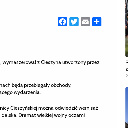
Facebook
Twitter
Email
Share
nia, wymaszerował z Cieszyna utworzony przez
S
z
0
ynach będą przebiegały obchody,
zącego wydarzenia.
ążnicy Cieszyńskiej można odwiedzić wernisaż
i daleka. Dramat wielkiej wojny oczami