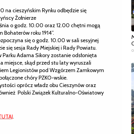
00 na cieszyńskim Rynku odbędzie się
yńscy Żołnierze
śnia o godz. 10.00 oraz 12.00 chętni mogą
em Bohaterów roku 1914”.
M
zpoczyna się o godz. 10.00 w sali sesyjnej
O
e się sesja Rady Miejskiej i Rady Powiatu.
0
w Parku Adama Sikory zostanie odsłonięta
 miejsce, skąd przed stu laty wyruszali
mnikiem Legionistów pod Wzgórzem Zamkowym
 połączone chóry PZKO-wskie.
stości oprócz władz obu Cieszynów oraz
 również Polski Związek Kulturalno-Oświatowy
TUTAJ
.