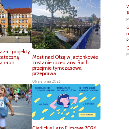
W
1
p
G
r
p
G
zali projekty
p
Most nad Olzą w Jabłonkowie
tateczną
zostanie rozebrany. Ruch
ą radni
przejmie tymczasowa
przeprawa
06 sierpnia 2026
Cierlickie Lato Filmowe 2026.