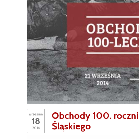
Obchody 100. roczn
wrzesień
18
Śląskiego
2014