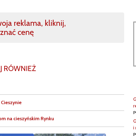
ja reklama, kliknij,
znać cenę
J RÓWNIEŻ
G
 Cieszynie
r
p
om na cieszyńskim Rynku
G
i
p