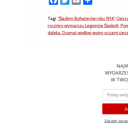
Facebook
Twitter
Email
Share
Tagi:
"Śladem Bohaterów roku 1914"
,
Ciesz
rocznicy wymarszu Legionów Śląskich
,
Pom
daleka. Dramat wielkiej wojny oczami cies
NAJW
WYDARZEN
W TWOJ
Z
Zásady zprac