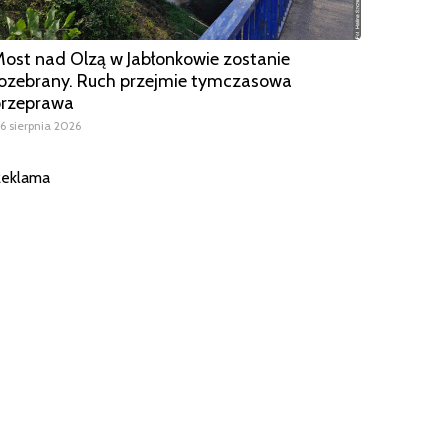
ost nad Olzą w Jabłonkowie zostanie
ozebrany. Ruch przejmie tymczasowa
przeprawa
6 sierpnia 2026
eklama