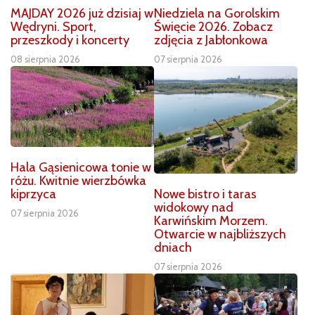
MAJDAY 2026 już dzisiaj w
Niedziela na Gorolskim
Wędryni. Sport,
Święcie 2026. Zobacz
przeszkody i koncerty
zdjęcia z Jabłonkowa
08 sierpnia 2026
07 sierpnia 2026
Hala Gąsienicowa tonie w
różu. Kwitnie wierzbówka
Nowe bistro i taras
kiprzyca
widokowy nad
07 sierpnia 2026
Karwińskim Morzem.
Otwarcie w najbliższych
dniach
07 sierpnia 2026