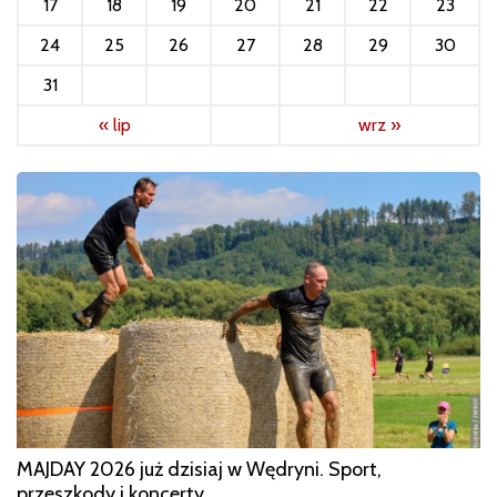
17
18
19
20
21
22
23
24
25
26
27
28
29
30
31
« lip
wrz »
MAJDAY 2026 już dzisiaj w Wędryni. Sport,
przeszkody i koncerty