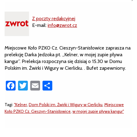
Z poczty redakcyjnej
E-mail:
info@zwrot.cz
Miejscowe Koło PZKO Cz. Cieszyn-Stanisłowice zaprasza na
prelekcję Darka Jedzoka pt. „Kelner, w mojej zupie pływa
kangur”. Prelekcja rozpoczyna się dzisiaj o 15.30 w Domu
Polskim im. Żwirki i Wigury w Cierlicku. . Bufet zapewniony.
Facebook
Twitter
Email
Share
Tagi:
"Kelner
,
Dom Polski im. Żwirki i Wigury w Cierlicku
,
Miejscowe
Koło PZKO Cz. Cieszyn-Stanisłowice
,
w mojej zupie pływa kangur"