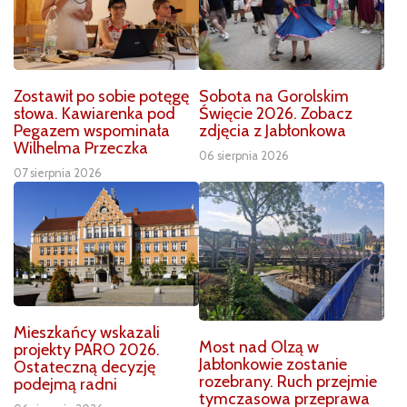
Zostawił po sobie potęgę
Sobota na Gorolskim
słowa. Kawiarenka pod
Święcie 2026. Zobacz
Pegazem wspominała
zdjęcia z Jabłonkowa
Wilhelma Przeczka
06 sierpnia 2026
07 sierpnia 2026
Mieszkańcy wskazali
Most nad Olzą w
projekty PARO 2026.
Jabłonkowie zostanie
Ostateczną decyzję
rozebrany. Ruch przejmie
podejmą radni
tymczasowa przeprawa