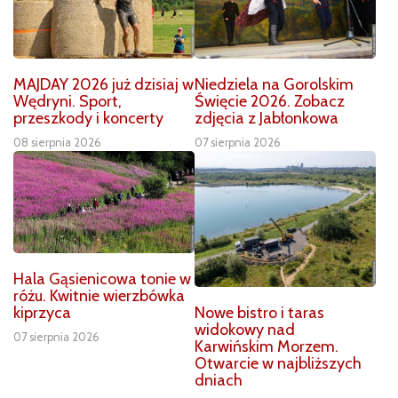
MAJDAY 2026 już dzisiaj w
Niedziela na Gorolskim
Wędryni. Sport,
Święcie 2026. Zobacz
przeszkody i koncerty
zdjęcia z Jabłonkowa
08 sierpnia 2026
07 sierpnia 2026
Hala Gąsienicowa tonie w
różu. Kwitnie wierzbówka
Nowe bistro i taras
kiprzyca
widokowy nad
07 sierpnia 2026
Karwińskim Morzem.
Otwarcie w najbliższych
dniach