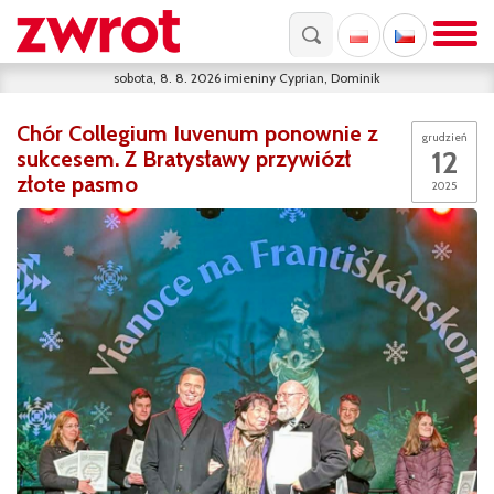
sobota, 8. 8. 2026
imieniny
Cyprian, Dominik
Chór Collegium Iuvenum ponownie z
grudzień
12
sukcesem. Z Bratysławy przywiózł
złote pasmo
2025