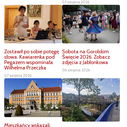
07 sierpnia 2026
Zostawił po sobie potęgę
Sobota na Gorolskim
słowa. Kawiarenka pod
Święcie 2026. Zobacz
Pegazem wspominała
zdjęcia z Jabłonkowa
Wilhelma Przeczka
06 sierpnia 2026
07 sierpnia 2026
Mieszkańcy wskazali