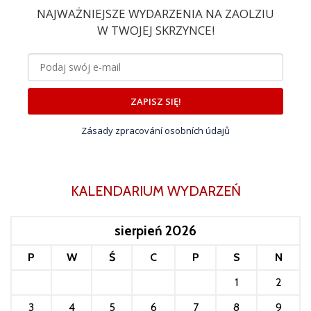
NAJWAŻNIEJSZE WYDARZENIA NA ZAOLZIU
W TWOJEJ SKRZYNCE!
ZAPISZ SIĘ!
Zásady zpracování osobních údajů
KALENDARIUM WYDARZEŃ
sierpień 2026
P
W
Ś
C
P
S
N
1
2
3
4
5
6
7
8
9