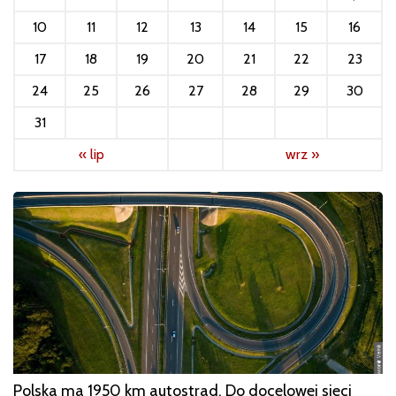
10
11
12
13
14
15
16
17
18
19
20
21
22
23
24
25
26
27
28
29
30
31
« lip
wrz »
Polska ma 1950 km autostrad. Do docelowej sieci