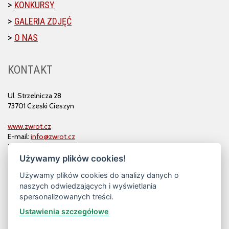
KONKURSY
GALERIA ZDJĘĆ
O NAS
KONTAKT
Ul. Strzelnicza 28
73701 Czeski Cieszyn
www.zwrot.cz
E-mail:
info@zwrot.cz
Tel. i faks: 558 711 582
Używamy plików cookies!
Używamy plików cookies do analizy danych o
naszych odwiedzających i wyświetlania
spersonalizowanych treści.
Ustawienia szczegółowe