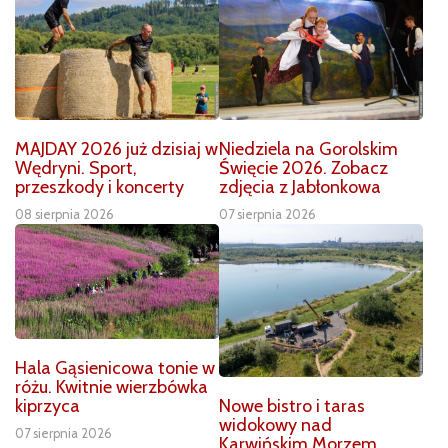
MAJDAY 2026 już dzisiaj w
Niedziela na Gorolskim
Wędryni. Sport,
Święcie 2026. Zobacz
przeszkody i koncerty
zdjęcia z Jabłonkowa
08 sierpnia 2026
07 sierpnia 2026
Hala Gąsienicowa tonie w
różu. Kwitnie wierzbówka
Nowe bistro i taras
kiprzyca
widokowy nad
07 sierpnia 2026
Karwińskim Morzem.