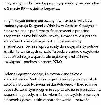
pozytywnym odbiorem tej propozycji, miałaby się ona odbyć
w Senacie RP – wyjaśnia Legowicz.
Innym zagadnieniem poruszanym w trakcie wizyty była
trudna sytuacja Księgarni u Wirthów w Czeskim Cieszynie. –
Zmaga się ona z problemami finansowymi, a przecież
zaopatruje nasze biblioteki i szkoły. Powodem jest przede
wszystkim komercjalizacja rynku – czeskie sklepy
internetowe również wprowadziły do swojej oferty polskie
książki i to w niższych cenach. Tu będzie trudno o uzyskanie
bezpośredniego wsparcia, ale będziemy szukać innych
rozwiązań – podkreśla prezes PZKO.
Helena Legowicz dodaje, że rozmawiano także o
szkolnictwie na Zaolziu i dotacjach, które płyną do polskich
szkół z Instytutu Rozwoju Języka Polskiego. – Bardzo mnie
ucieszyło, że w tym programie są przewidziane pieniądze na
wsparcie logopedyczne, bo wiem, że nauczyciele z naszych
placówek zgłaszali takie zapotrzebowanie – zauważa.