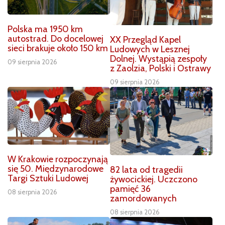
Polska ma 1950 km
autostrad. Do docelowej
XX Przegląd Kapel
sieci brakuje około 150 km
Ludowych w Lesznej
Dolnej. Wystąpią zespoły
09 sierpnia 2026
z Zaolzia, Polski i Ostrawy
09 sierpnia 2026
W Krakowie rozpoczynają
się 50. Międzynarodowe
82 lata od tragedii
Targi Sztuki Ludowej
żywocickiej. Uczczono
pamięć 36
08 sierpnia 2026
zamordowanych
08 sierpnia 2026