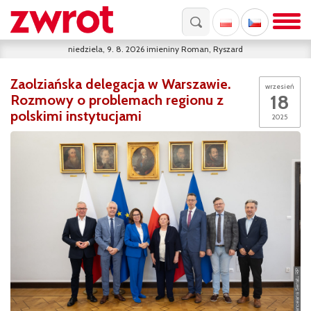
niedziela, 9. 8. 2026
imieniny
Roman, Ryszard
Zaolziańska delegacja w Warszawie.
wrzesień
18
Rozmowy o problemach regionu z
polskimi instytucjami
2025