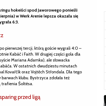
ngu hokeiści spod Jaworowego ponieśli
ierpnia) w Werk Arenie lepsza okazała się
ygrała 6:3.
cz
o pierwszej tercji, którą goście wygrali 4:0 –
ie Kabáč i Faith. W drugiej części gola dla
asyście Mariana Adamka), ale słowacka
Kabáča. W ostatnich dwudziestu minutach
al Kovařčík oraz Vojtěch Střondala. Dla tego
w barwach klubu. Bystrzyca zdołała też
rafienia Šoltésa.
sparing przed ligą