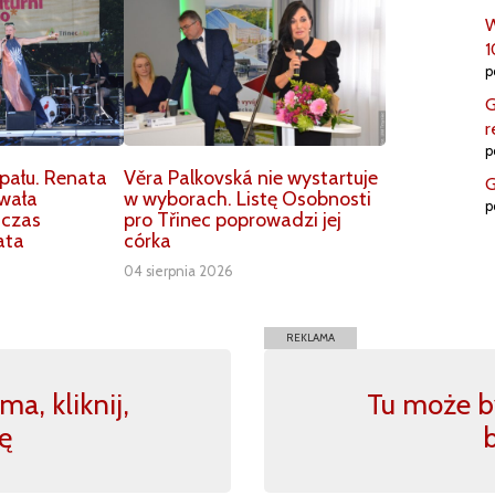
W
1
p
G
r
p
ału. Renata
Věra Palkovská nie wystartuje
G
owała
w wyborach. Listę Osobnosti
p
dczas
pro Třinec poprowadzi jej
ata
córka
04 sierpnia 2026
REKLAMA
a, kliknij,
Tu może by
ę