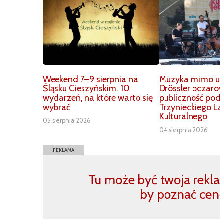
Weekend 7–9 sierpnia na
Muzyka mimo up
Śląsku Cieszyńskim. 10
Drössler oczar
wydarzeń, na które warto się
publiczność po
wybrać
Trzynieckiego L
Kulturalnego
05 sierpnia 2026
04 sierpnia 2026
REKLAMA
Tu może być twoja reklam
by poznać cen