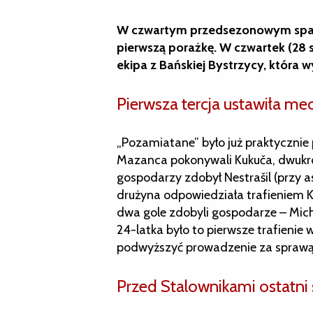
W czwartym przedsezonowym spari
pierwszą porażkę. W czwartek (28 s
ekipa z Bańskiej Bystrzycy, która w
Pierwsza tercja ustawiła me
„Pozamiatane” było już praktycznie p
Mazanca pokonywali Kukuča, dwukrotn
gospodarzy zdobył Nestrašil (przy 
drużyna odpowiedziała trafieniem 
dwa gole zdobyli gospodarze – Mich
24-latka było to pierwsze trafienie 
podwyższyć prowadzenie za sprawą t
Przed Stalownikami ostatni 