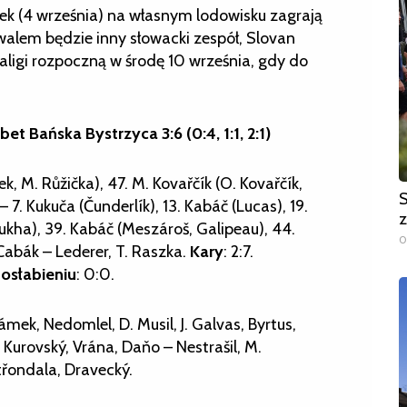
k (4 września) na własnym lodowisku zagrają
walem będzie inny słowacki zespół, Slovan
aligi rozpoczną w środę 10 września, gdy do
 Bańska Bystrzyca 3:6 (0:4, 1:1, 2:1)
ek, M. Růžička), 47. M. Kovařčík (O. Kovařčík,
S
– 7. Kukuča (Čunderlík), 13. Kabáč (Lucas), 19.
z
lukha), 39. Kabáč (Meszároš, Galipeau), 44.
0
 Cabák – Lederer, T. Raszka.
Kary
: 2:7.
 osłabieniu
: 0:0.
mek, Nedomlel, D. Musil, J. Galvas, Byrtus,
 Kurovský, Vrána, Daňo – Nestrašil, M.
třondala, Dravecký.