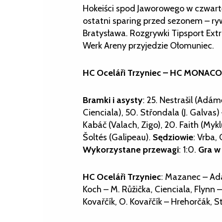
Hokeiści spod Jaworowego w czwarte
ostatni sparing przed sezonem – ry
Bratysława. Rozgrywki Tipsport Extr
Werk Areny przyjedzie Ołomuniec.
HC Oceláři Trzyniec – HC MONACObet
Bramki i asysty
: 25. Nestrašil (Adám
Cienciala), 50. Střondala (J. Galvas) 
Kabáč (Valach, Zigo), 20. Faith (Myk
Šoltés (Galipeau).
Sędziowie
: Vrba,
Wykorzystane przewagi
: 1:0.
Gra w
HC Oceláři Trzyniec
: Mazanec – Adá
Koch – M. Růžička, Cienciala, Flynn –
Kovařčík, O. Kovařčík – Hrehorčák, S