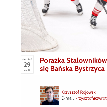
Porażka Stalowników 
sierpień
29
się Bańska Bystrzyca
2025
Krzysztof Rojowski
E-mail:
krzysztof@zwrot