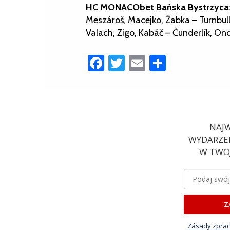
HC MONACObet Bańska Bystrzyca
Meszároš, Macejko, Žabka – Turnbull,
Valach, Zigo, Kabáč – Čunderlík, On
Facebook
Twitter
Email
Share
NAJW
WYDARZEN
W TWOJ
Z
Zásady zprac