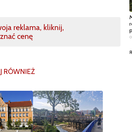
M
r
ja reklama, kliknij,
znać cenę
0
R
J RÓWNIEŻ