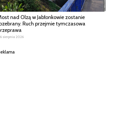
ost nad Olzą w Jabłonkowie zostanie
ozebrany. Ruch przejmie tymczasowa
przeprawa
6 sierpnia 2026
eklama