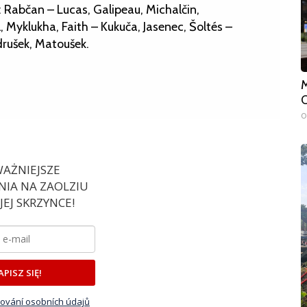
: Rabčan – Lucas, Galipeau, Michalčin,
 Myklukha, Faith – Kukuča, Jasenec, Šoltés –
drušek, Matoušek.
M
O
0
AŻNIEJSZE
IA NA ZAOLZIU
EJ SKRZYNCE!
APISZ SIĘ!
ování osobních údajů