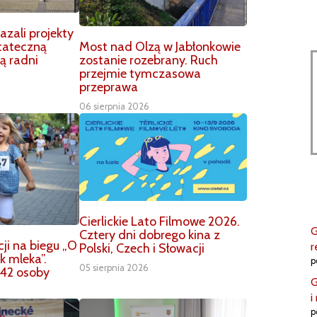
zali projekty
Most nad Olzą w Jabłonkowie
tateczną
zostanie rozebrany. Ruch
ą radni
przejmie tymczasowa
przeprawa
06 sierpnia 2026
Cierlickie Lato Filmowe 2026.
G
Cztery dni dobrego kina z
ji na biegu „O
r
Polski, Czech i Słowacji
k mleka”.
p
05 sierpnia 2026
42 osoby
G
i
p