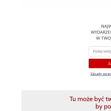
NAJW
WYDARZEN
W TWOJ
Z
Zásady zprac
Tu może być two
by po