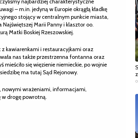
czyliśmy najbardziej charakterystyczne
uwagi – m.in. jedyną w Europie okrągłą kładkę
yjnego stojący w centralnym punkcie miasta,
Najświętszej Marii Panny i klasztor oo.
rą Matki Boskiej Rzeszowskiej.
 z kawiarenkami i restauracyjkami oraz
ywała nas także przestrzenna fontanna oraz
 mieściło się więzienie niemieckie, po wojnie
S
siedzibę ma tutaj Sąd Rejonowy.
z
0
e, nowymi wrażeniami, informacjami,
ę w drogę powrotną.