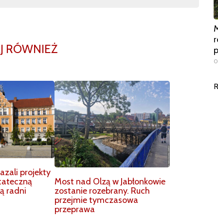
M
r
J RÓWNIEŻ
0
R
zali projekty
Most nad Olzą w Jabłonkowie
tateczną
zostanie rozebrany. Ruch
ą radni
przejmie tymczasowa
przeprawa