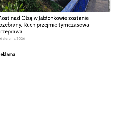
ost nad Olzą w Jabłonkowie zostanie
ozebrany. Ruch przejmie tymczasowa
przeprawa
6 sierpnia 2026
eklama