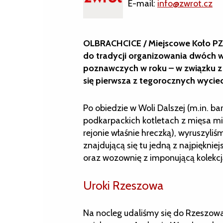
E-mail:
info@zwrot.cz
OLBRACHCICE / Miejscowe Koło PZ
do tradycji organizowania dwóch
poznawczych w roku – w związku z 
się pierwsza z tegorocznych wycie
Po obiedzie w Woli Dalszej (m.in. b
podkarpackich kotletach z mięsa mi
rejonie właśnie hreczką), wyruszyli
znajdującą się tu jedną z najpiękni
oraz wozownię z imponującą kolekc
Uroki Rzeszowa
Na nocleg udaliśmy się do Rzeszowa