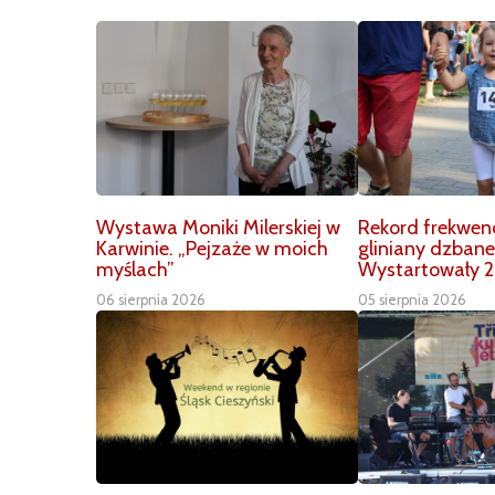
Wystawa Moniki Milerskiej w
Rekord frekwenc
Karwinie. „Pejzaże w moich
gliniany dzbane
myślach”
Wystartowały 2
06 sierpnia 2026
05 sierpnia 2026