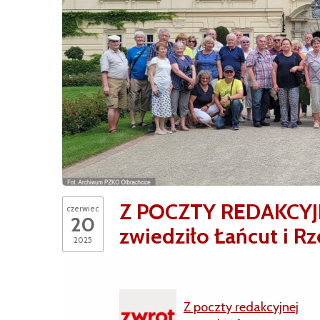
Z POCZTY REDAKCYJN
czerwiec
20
zwiedziło Łańcut i R
2025
Z poczty redakcyjnej