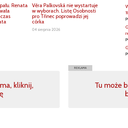
ału. Renata
Věra Palkovská nie wystartuje
W
owała
w wyborach. Listę Osobnosti
1
dczas
pro Třinec poprowadzi jej
p
ata
córka
G
04 sierpnia 2026
r
p
G
p
REKLAMA
a, kliknij,
Tu może by
ę