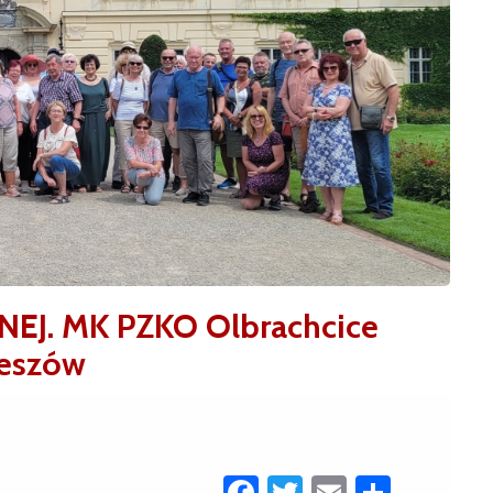
EJ. MK PZKO Olbrachcice
zeszów
Facebook
Twitter
Email
Share