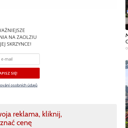
AŻNIEJSZE
M
IA NA ZAOLZIU
O
EJ SKRZYNCE!
0
APISZ SIĘ!
ování osobních údajů
ja reklama, kliknij,
znać cenę