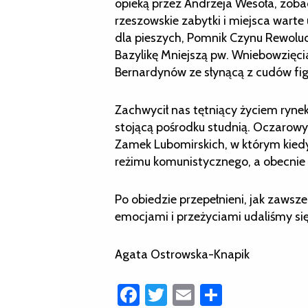
opieką przez Andrzeja Wesoła, zoba
rzeszowskie zabytki i miejsca warte 
dla pieszych, Pomnik Czynu Rewoluc
Bazylikę Mniejszą pw. Wniebowzięcia 
Bernardynów ze słynącą z cudów figu
Zachwycił nas tętniący życiem rynek
stojącą pośrodku studnią. Oczarow
Zamek Lubomirskich, w którym kiedyś
reżimu komunistycznego, a obecnie 
Po obiedzie przepełnieni, jak zawsz
emocjami i przeżyciami udaliśmy si
Agata Ostrowska-Knapik
Facebook
Twitter
Email
Share