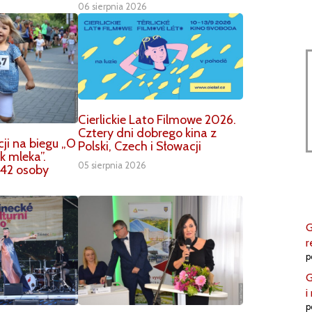
06 sierpnia 2026
Cierlickie Lato Filmowe 2026.
Cztery dni dobrego kina z
ji na biegu „O
Polski, Czech i Słowacji
k mleka”.
05 sierpnia 2026
42 osoby
G
r
p
G
i
p